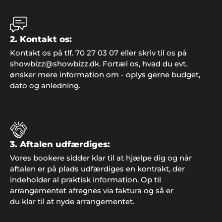
sommer. Tak for hjælpen".
2. Kontakt os:
Preben, Varde
"Vi gjorde det igen! Overraskede familien med fest
Kontakt os på tlf. 70 27 03 07 eller skriv til os på
og underholdning fra Showbizz Danmark. Det
showbizz@showbizz.dk. Fortæl os, hvad du evt.
virker hver gang".
ønsker mere information om - oplys gerne budget,
dato og anledning.
Anne Jensen, Åbenrå
"Vi har gennem de sidste 5 år brugt Showbizz
Danmark til at finde underholdning til vores fester.
3. Aftalen udfærdiges:
Her får vi altid god service og gode muligheder".
Vores bookere sidder klar til at hjælpe dig og når
aftalen er på plads udfærdiges en kontrakt, der
indeholder al praktisk information. Op til
arrangementet afregnes via faktura og så er
du klar til at nyde arrangementet.
Familien Nyberg
"En konfirmation er en stor begivenhed, både for