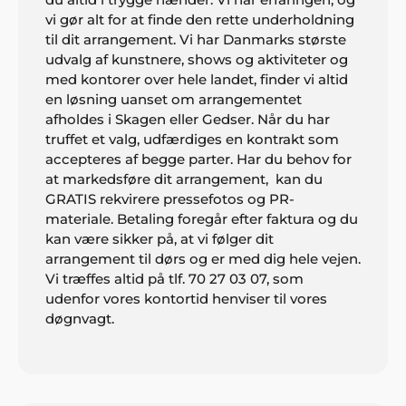
vi gør alt for at finde den rette underholdning
til dit arrangement. Vi har Danmarks største
udvalg af kunstnere, shows og aktiviteter og
Jan Rasmussen, Roskilde
med kontorer over hele landet, finder vi altid
"Vi er super tilfredse med den helt igennem
en løsning uanset om arrangementet
fantastiske service. Tak for hjælpen med
afholdes i Skagen eller Gedser. Når du har
underholdningen til vores fest".
truffet et valg, udfærdiges en kontrakt som
accepteres af begge parter. Har du behov for
at markedsføre dit arrangement, kan du
GRATIS rekvirere pressefotos og PR-
materiale. Betaling foregår efter faktura og du
Henrik Jørgensen, Haderslev
kan være sikker på, at vi følger dit
"Alt klappede bare. Fedt band og masser af
arrangement til dørs og er med dig hele vejen.
danseglade gæster. Tak til Showbizz Danmark".
Vi træffes altid på tlf. 70 27 03 07, som
udenfor vores kontortid henviser til vores
døgnvagt.