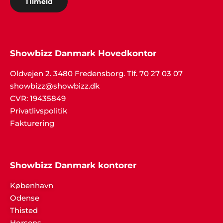
TIlmeld
fantastiske service. Tak for hjælpen med
underholdningen til vores fest".
Showbizz Danmark Hovedkontor
Henrik Jørgensen, Haderslev
Oldvejen 2. 3480 Fredensborg. Tlf. 70 27 03 07
"Alt klappede bare. Fedt band og masser af
showbizz@showbizz.dk
danseglade gæster. Tak til Showbizz Danmark".
CVR: 19435849
Privatlivspolitik
Fakturering
Showbizz Danmark kontorer
København
Odense
Thisted
Horsens