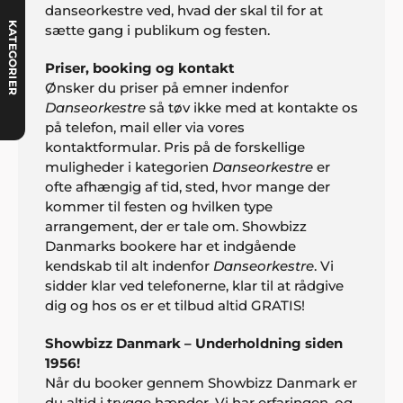
danseorkestre ved, hvad der skal til for at
KATEGORIER
sætte gang i publikum og festen.
Priser, booking og kontakt
Ønsker du priser på emner indenfor
Danseorkestre
så tøv ikke med at kontakte os
på telefon, mail eller via vores
kontaktformular. Pris på de forskellige
muligheder i kategorien
Danseorkestre
er
ofte afhængig af tid, sted, hvor mange der
kommer til festen og hvilken type
arrangement, der er tale om. Showbizz
Danmarks bookere har et indgående
kendskab til alt indenfor
Danseorkestre
. Vi
sidder klar ved telefonerne, klar til at rådgive
dig og hos os er et tilbud altid GRATIS!
Showbizz Danmark – Underholdning siden
John Jensen, Herning
1956!
"Vi har booket musik gennem Showbizz Danmark.
Når du booker gennem Showbizz Danmark er
God og kyndig vejledning og hurtig booking".
du altid i trygge hænder. Vi har erfaringen, og