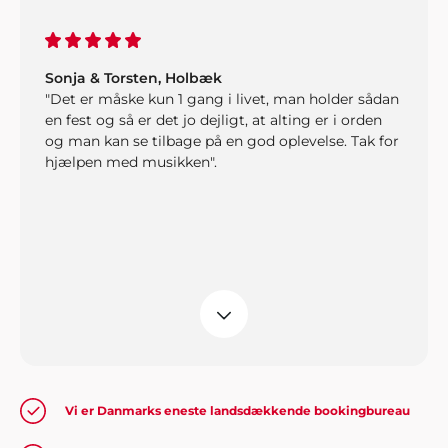
Sonja & Torsten, Holbæk
"Det er måske kun 1 gang i livet, man holder sådan
en fest og så er det jo dejligt, at alting er i orden
og man kan se tilbage på en god oplevelse. Tak for
hjælpen med musikken".
Kirsten og Kristoffer, Middelfart
"Vil man have et perfekt afviklet arrangement, så
er det bare nemmest og klogest at spørge en
professionel til råds. Vi forhørte os hos Showbizz
Vi er Danmarks eneste landsdækkende bookingbureau
Danmark, som tog telefonen, svarede på vores
spørgsmål, gav os masser af inspiration og