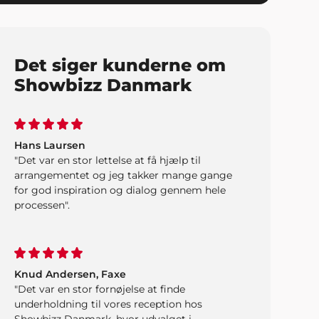
igennem perfekt arrangement for både børn
og voksne. Sådan skal det gøres. Stor tak fra
os".
Det siger kunderne om
Showbizz Danmark
Hans Laursen
"Det var en stor lettelse at få hjælp til
arrangementet og jeg takker mange gange
for god inspiration og dialog gennem hele
processen".
Knud Andersen, Faxe
"Det var en stor fornøjelse at finde
underholdning til vores reception hos