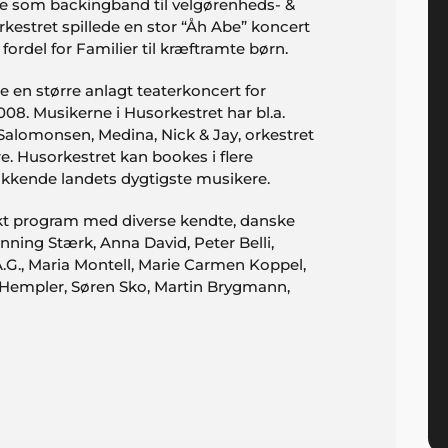
te som backingband til velgørenheds- &
rkestret spillede en stor “Åh Abe” koncert
l fordel for Familier til kræftramte børn.
e en større anlagt teaterkoncert for
008. Musikerne i Husorkestret har bl.a.
Salomonsen, Medina, Nick & Jay, orkestret
e. Husorkestret kan bookes i flere
lukkende landets dygtigste musikere.
ikt program med diverse kendte, danske
ning Stærk, Anna David, Peter Belli,
G., Maria Montell, Marie Carmen Koppel,
s Hempler, Søren Sko, Martin Brygmann,