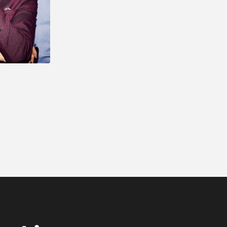
sådan en fest og så er det jo dejligt, at alting
er i orden og man kan se tilbage på en god
oplevelse. Tak for hjælpen med musikken".
Kirsten og Kristoffer, Middelfart
"Vil man have et perfekt afviklet
arrangement, så er det bare nemmest og
klogest at spørge en professionel til råds. Vi
forhørte os hos Showbizz Danmark, som tog
telefonen, svarede på vores spørgsmål, gav
os masser af inspiration og afviklede et helt
igennem perfekt arrangement for både børn
og voksne. Sådan skal det gøres. Stor tak fra
os".