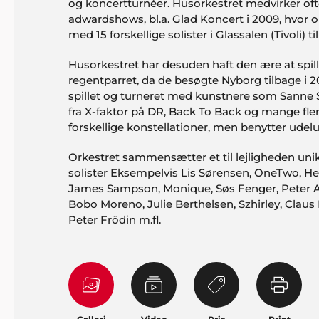
og koncertturnéer. Husorkestret medvirker of
adwardshows, bl.a. Glad Koncert i 2009, hvor o
med 15 forskellige solister i Glassalen (Tivoli) ti
Husorkestret har desuden haft den ære at spill
regentparret, da de besøgte Nyborg tilbage i 2
spillet og turneret med kunstnere som Sanne 
fra X-faktor på DR, Back To Back og mange fler
forskellige konstellationer, men benytter ude
Orkestret sammensætter et til lejligheden un
solister Eksempelvis Lis Sørensen, OneTwo, Hen
James Sampson, Monique, Søs Fenger, Peter A.
Bobo Moreno, Julie Berthelsen, Szhirley, Clau
Peter Frödin m.fl.