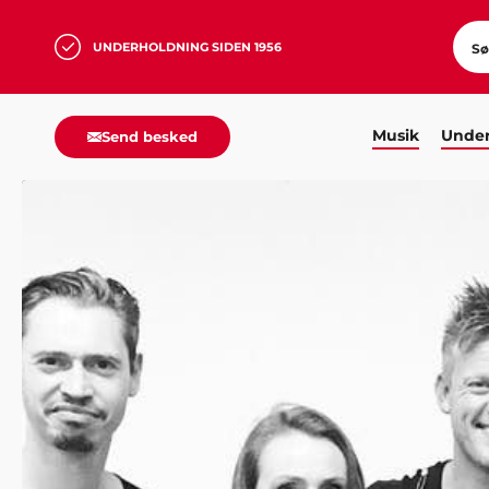
UNDERHOLDNING SIDEN 1956
Musik
Under
Send besked
HJEM
MUSIK
PARTYBANDS
HUSORKESTRET