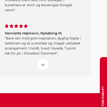
Showbizz Danmark, hvor udvalget i
kunstnere er stort og bookingen foregik
nemt".
Henriette Højmann, Nykøbing M.
"Bare rart med god inspiration, dygtig hjælp i
telefonen og et overstået og meget vellykket
arrangement. I holdt, hvad I lovede. Tusind
tak for jer i Showbizz Danmark".
Mette og Pia
Hej Showbizz. Vi er mega glade for vi endelig
må holde fredagsbar igen og tusind tak for
jeres ideer til underholdning. Det gør det hele
meget nemmere jo"