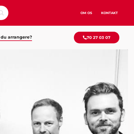
OM OS
KONTAKT
 du arrangere?
70 27 03 07