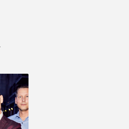
Kurt & Jonna, Ålborg
"Tak. Bare tak... Det var fantastisk at få
professionel vejledning i forbindelse med
vores fest".
r
Lisette Møller, Kolding
"Vi havde helt sikkert ikke fået den fantastiske
fest uden hjælp fra Showbizz Danmark. Nu er
vi en super god oplevelse rigere. Tusind tak
for sparring og input".
Sonja & Torsten, Holbæk
"Det er måske kun 1 gang i livet, man holder