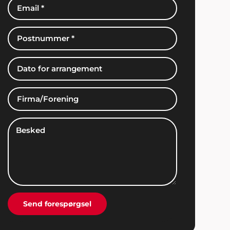
Sonja & Torsten, Holbæk
"Det er måske kun 1 gang i livet, man holder
sådan en fest og så er det jo dejligt, at alting
er i orden og man kan se tilbage på en god
oplevelse. Tak for hjælpen med musikken".
Kirsten og Kristoffer, Middelfart
"Vil man have et perfekt afviklet
arrangement, så er det bare nemmest og
klogest at spørge en professionel til råds. Vi
Send forespørgsel
forhørte os hos Showbizz Danmark, som tog
telefonen, svarede på vores spørgsmål, gav
os masser af inspiration og afviklede et helt