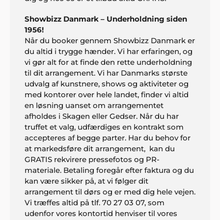
Showbizz Danmark – Underholdning siden
1956!
Når du booker gennem Showbizz Danmark er
du altid i trygge hænder. Vi har erfaringen, og
vi gør alt for at finde den rette underholdning
til dit arrangement. Vi har Danmarks største
udvalg af kunstnere, shows og aktiviteter og
Jeanne, Roskilde
med kontorer over hele landet, finder vi altid
"Godt med gode ideer, når man ikke selv har
en løsning uanset om arrangementet
nogen. Vi havde en helt genial fest, takket være
afholdes i Skagen eller Gedser. Når du har
Showbizz Danmark".
truffet et valg, udfærdiges en kontrakt som
accepteres af begge parter. Har du behov for
at markedsføre dit arrangement, kan du
GRATIS rekvirere pressefotos og PR-
Lisette Møller, Kolding
materiale. Betaling foregår efter faktura og du
"Vi havde helt sikkert ikke fået den fantastiske fest
kan være sikker på, at vi følger dit
uden hjælp fra Showbizz Danmark. Nu er vi en
arrangement til dørs og er med dig hele vejen.
super god oplevelse rigere. Tusind tak for sparring
Vi træffes altid på tlf. 70 27 03 07, som
og input".
udenfor vores kontortid henviser til vores