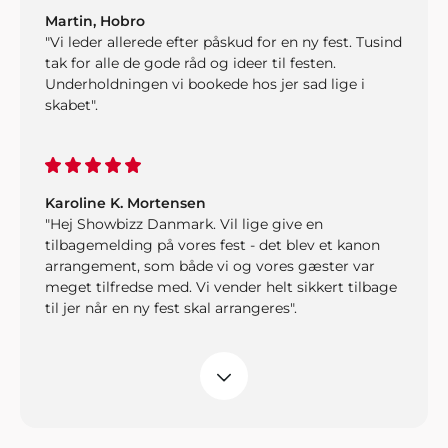
Martin, Hobro
"Vi leder allerede efter påskud for en ny fest. Tusind
tak for alle de gode råd og ideer til festen.
Underholdningen vi bookede hos jer sad lige i
skabet".
Karoline K. Mortensen
"Hej Showbizz Danmark. Vil lige give en
tilbagemelding på vores fest - det blev et kanon
arrangement, som både vi og vores gæster var
meget tilfredse med. Vi vender helt sikkert tilbage
til jer når en ny fest skal arrangeres".
Peter, Åbenrå
"Hvis vi en anden gang får brug for gode ideer og
super god service, så kontakter vi helt sikkert