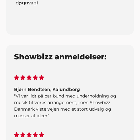
døgnvagt.
Henny Nielsen
"På vegne af hele vores ældreforening takker jeg
Showbizz Danmark mange gange for god service
og behagelig dialog. Vi er mange, der stadig
husker festen og underholdningen med stor
glæde."
Showbizz anmeldelser:
Bjørn Bendtsen, Kalundborg
"Vi var lidt på bar bund med underholdning og
musik til vores arrangement, men Showbizz
Danmark viste vejen med et stort udvalg og
masser af ideer".