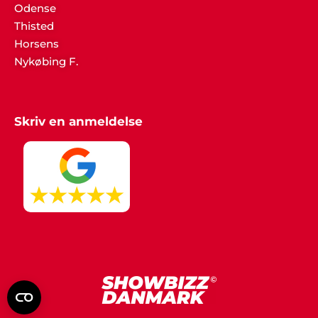
Odense
Martin, Hobro
Thisted
"Vi leder allerede efter påskud for en ny fest. Tusind
Horsens
tak for alle de gode råd og ideer til festen.
Underholdningen vi bookede hos jer sad lige i
Nykøbing F.
skabet".
Skriv en anmeldelse
Karoline K. Mortensen
"Hej Showbizz Danmark. Vil lige give en
tilbagemelding på vores fest - det blev et kanon
arrangement, som både vi og vores gæster var
meget tilfredse med. Vi vender helt sikkert tilbage
til jer når en ny fest skal arrangeres".