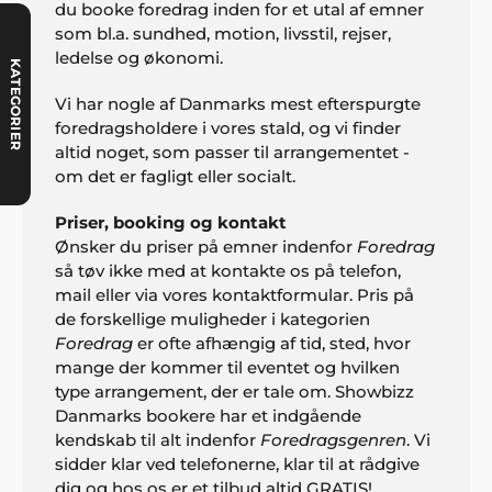
du booke foredrag inden for et utal af emner
som bl.a. sundhed, motion, livsstil, rejser,
ledelse og økonomi.
KATEGORIER
Vi har nogle af Danmarks mest efterspurgte
foredragsholdere i vores stald, og vi finder
altid noget, som passer til arrangementet -
om det er fagligt eller socialt.
Priser, booking og kontakt
Ønsker du priser på emner indenfor
Foredrag
så tøv ikke med at kontakte os på telefon,
mail eller via vores kontaktformular. Pris på
de forskellige muligheder i kategorien
Foredrag
er ofte afhængig af tid, sted, hvor
mange der kommer til eventet og hvilken
type arrangement, der er tale om. Showbizz
Danmarks bookere har et indgående
kendskab til alt indenfor
Foredragsgenren
. Vi
sidder klar ved telefonerne, klar til at rådgive
dig og hos os er et tilbud altid GRATIS!