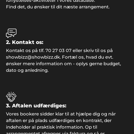
forlystelses-aktiviteter i vores database.
Find det, du ønsker til dit næste arrangement.
Per Nielsen, Odense
"Vi valgte Showbizz Danmark som leverandør til
vores årlige fest. Stor tak for god service".
2. Kontakt os:
Kontakt os på tlf. 70 27 03 07 eller skriv til os på
showbizz@showbizz.dk. Fortæl os, hvad du evt.
Henriette Højmann, Nykøbing M.
ønsker mere information om - oplys gerne budget,
"Bare rart med god inspiration, dygtig hjælp i
dato og anledning.
telefonen og et overstået og meget vellykket
arrangement. I holdt, hvad I lovede. Tusind tak for
jer i Showbizz Danmark".
3. Aftalen udfærdiges:
Vores bookere sidder klar til at hjælpe dig og når
Poul & Karin, Nivå
aftalen er på plads udfærdiges en kontrakt, der
"Vi har kun ros til underholdningen til vores fest.
indeholder al praktisk information. Op til
Det blev et meget vellykket arrangement som vi
arrangementet afregnes via faktura og så er