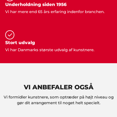
ved hjælp af ShowBizz Danmark".
Underholdning siden 1956
Vi har mere end 65 års erfaring indenfor branchen.
Kurt & Jonna, Ålborg
"Tak. Bare tak... Det var fantastisk at få professionel
vejledning i forbindelse med vores fest".
Stort udvalg
Vi har Danmarks største udvalg af kunstnere.
Søren og Henning
"Lidt af et vovestykke vi kastede os ud i, da vi
sagde ja til at arrangere årets julefrokost i klubben.
MEN, så fandt vi på at kontakte Showbizz Danmark
som nærmest klarede det hele og leverede både
musik og underholdning. Super fedt. Tak for det".
VI ANBEFALER OGSÅ
Vi formidler kunstnere, som optræder på højt niveau og
gør dit arrangement til noget helt specielt.
Poul & Karin, Nivå
"Vi har kun ros til underholdningen til vores fest.