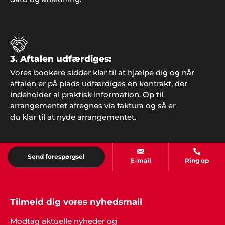
"Vi er super tilfredse med den helt igennem
fantastiske service. Tak for hjælpen med
underholdningen til vores fest".
3. Aftalen udfærdiges:
Vores bookere sidder klar til at hjælpe dig og når
Jakob Hansen, Slangerup
aftalen er på plads udfærdiges en kontrakt, der
"Når jeg tænker over det, er det jo helt tosset at
indeholder al praktisk information. Op til
prøve at arrangere det hele selv, når I er fulde af
arrangementet afregnes via faktura og så er
ideer og kan eksekvere det hele professionelt. Det
har sparet en masse tid og kræfter. Stor tak fra os.
du klar til at nyde arrangementet.
Festen blev helt forrygende".
Send forespørgsel
E-mail
Ring op
Tilmeld dig vores nyhedsmail
Modtag aktuelle nyheder og