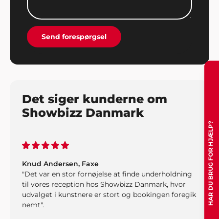
meget glade. Super cool med de mange sjove
indslag fra Showbizz Danmark".
Send forespørgsel
Det siger kunderne om
Showbizz Danmark
HAR DU BRUG FOR HJÆLP?
Knud Andersen, Faxe
"Det var en stor fornøjelse at finde underholdning
til vores reception hos Showbizz Danmark, hvor
udvalget i kunstnere er stort og bookingen foregik
nemt".