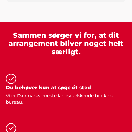
deres guldbryllup og fandt underholdningen på
jeres hjemmeside. Jeg synes det er nemt at hente
inspiration når man ikke er helt sikker på, hvad det
er man leder efter. Stor tak for hjælpen, det blev en
fest vi aldrig glemmer".
Sammen sørger vi for, at dit
arrangement bliver noget helt
særligt.
Caroline K. Mortensen
"Jeg overraskede min kæreste på hans runde dag
med en stand-up komiker under festen. Tusind tak
Showbizz Danmark for gode input og vejledning,
det havde jeg ikke selv fundet ud af og oplevelsen
Du behøver kun at søge ét sted
var mega fed!"
Vi er Danmarks eneste landsdækkende booking
bureau.
Kim Tvarsted
"Fantastisk arrangement vi fik stablet på benene