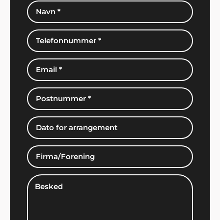
Preben, Varde
"Vi gjorde det igen! Overraskede familien med fest
og underholdning fra Showbizz Danmark. Det
virker hver gang".
Kasper og Lars, Holbæk
"Vi synes I fortjener stor ros for jeres arbejde. Vi
havde en super fed legedag for børnene og alle var