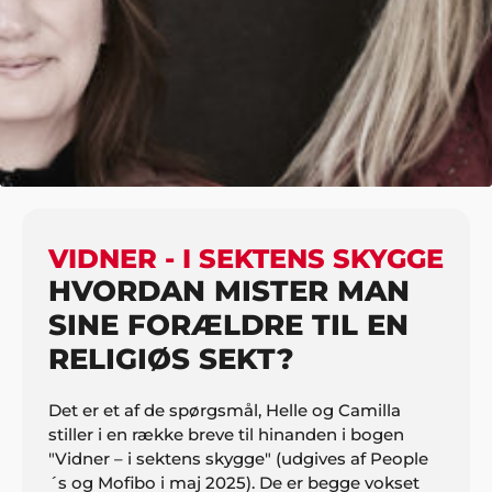
HJEM
UNDERHOLDNING
FOREDRAG
VIDNER – I SEKTENS SKYGGE
VIDNER - I SEKTENS SKYGGE
HVORDAN MISTER MAN
SINE FORÆLDRE TIL EN
RELIGIØS SEKT?
Det er et af de spørgsmål, Helle og Camilla
stiller i en række breve til hinanden i bogen
"Vidner – i sektens skygge" (udgives af People
´s og Mofibo i maj 2025). De er begge vokset