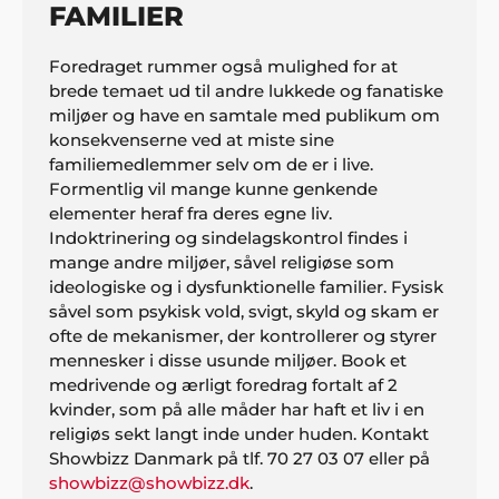
FAMILIER
Foredraget rummer også mulighed for at
brede temaet ud til andre lukkede og fanatiske
miljøer og have en samtale med publikum om
konsekvenserne ved at miste sine
familiemedlemmer selv om de er i live.
Formentlig vil mange kunne genkende
elementer heraf fra deres egne liv.
Indoktrinering og sindelagskontrol findes i
mange andre miljøer, såvel religiøse som
ideologiske og i dysfunktionelle familier. Fysisk
såvel som psykisk vold, svigt, skyld og skam er
ofte de mekanismer, der kontrollerer og styrer
mennesker i disse usunde miljøer. Book et
medrivende og ærligt foredrag fortalt af 2
kvinder, som på alle måder har haft et liv i en
religiøs sekt langt inde under huden. Kontakt
Showbizz Danmark på tlf. 70 27 03 07 eller på
showbizz@showbizz.dk
.