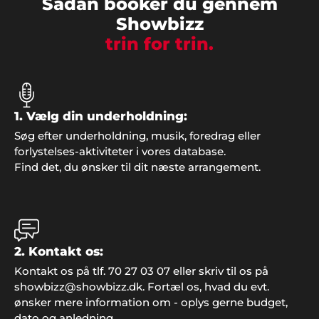
Sådan booker du gennem
Showbizz
trin for trin.
1. Vælg din underholdning:
Søg efter underholdning, musik, foredrag eller
forlystelses-aktiviteter i vores database.
Find det, du ønsker til dit næste arrangement.
Knud Andersen, Faxe
"Det var en stor fornøjelse at finde underholdning
til vores reception hos Showbizz Danmark, hvor
udvalget i kunstnere er stort og bookingen foregik
nemt".
2. Kontakt os:
Kontakt os på tlf. 70 27 03 07 eller skriv til os på
showbizz@showbizz.dk. Fortæl os, hvad du evt.
ønsker mere information om - oplys gerne budget,
Jan Rasmussen, Roskilde
dato og anledning.