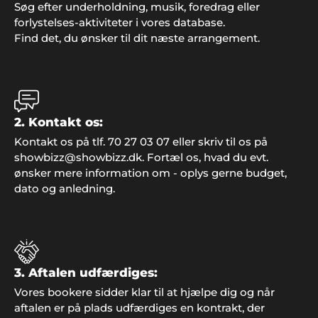
Søg efter underholdning, musik, foredrag eller
forlystelses-aktiviteter i vores database.
Find det, du ønsker til dit næste arrangement.
Peter, Åbenrå
"Hvis vi en anden gang får brug for gode ideer og
2. Kontakt os:
super god service, så kontakter vi helt sikkert
Showbizz Danmark. Vores årlige familie-fest var et
Kontakt os på tlf. 70 27 03 07 eller skriv til os på
hit takket være god underholdning og musik, der
showbizz@showbizz.dk. Fortæl os, hvad du evt.
satte stemningen fra starten.
ønsker mere information om - oplys gerne budget,
dato og anledning.
Familien Nyberg
"En konfirmation er en stor begivenhed, både for
konfirmand, forældre og familie. Vi havde valgt at
3. Aftalen udfærdiges:
gøre lidt ekstra ud af det til festen og bookede
Vores bookere sidder klar til at hjælpe dig og når
musik og underholdning gennem Showbizz
aftalen er på plads udfærdiges en kontrakt, der
Danmark. Det hele gik bare fantastisk og vi skulle