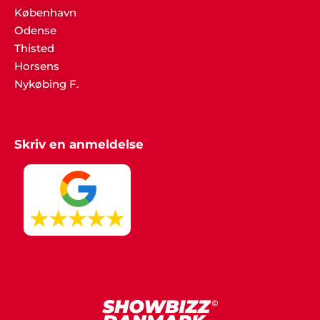
"Tak. Bare tak... Det var fantastisk at få professionel
København
vejledning i forbindelse med vores fest".
Odense
Thisted
Horsens
Nykøbing F.
Henny Nielsen
"På vegne af hele vores ældreforening takker jeg
Showbizz Danmark mange gange for god service
og behagelig dialog. Vi er mange, der stadig
Skriv en anmeldelse
husker festen og underholdningen med stor
glæde."
Claus Nielsen, Ringe
"I er for vilde! Vi snakker stadig om den fede fest vi
holdt med klubben. Alt fra underholdning til musik
og mad var totalt i orden".