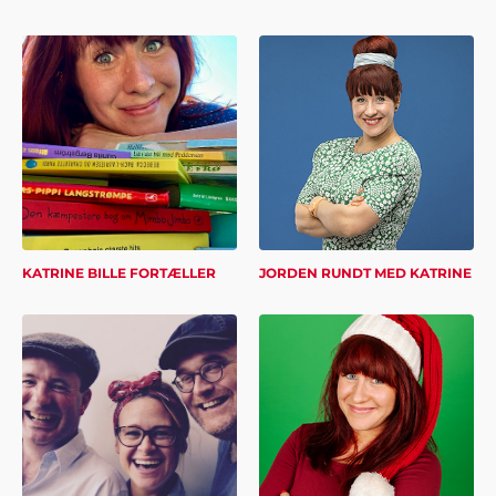
Karoline K. Mortensen
"Hej Showbizz Danmark. Vil lige give en
tilbagemelding på vores fest - det blev et kanon
arrangement, som både vi og vores gæster var
meget tilfredse med. Vi vender helt sikkert tilbage
til jer når en ny fest skal arrangeres".
KATRINE BILLE FORTÆLLER
JORDEN RUNDT MED KATRINE
John Jensen, Herning
"Vi har booket musik gennem Showbizz Danmark.
God og kyndig vejledning og hurtig booking".