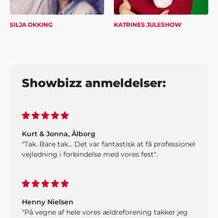
Jan Rasmussen, Roskilde
"Vi er super tilfredse med den helt igennem
SILJA OKKING
KATRINES JULESHOW
fantastiske service. Tak for hjælpen med
underholdningen til vores fest".
Showbizz anmeldelser:
Kurt & Jonna, Ålborg
"Tak. Bare tak... Det var fantastisk at få professionel
vejledning i forbindelse med vores fest".
Henny Nielsen
"På vegne af hele vores ældreforening takker jeg