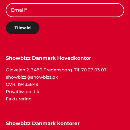
John Jensen, Herning
"Vi har booket musik gennem Showbizz Danmark.
God og kyndig vejledning og hurtig booking".
TIlmeld
Jan Rasmussen, Roskilde
Showbizz Danmark Hovedkontor
"Vi er super tilfredse med den helt igennem
fantastiske service. Tak for hjælpen med
Oldvejen 2. 3480 Fredensborg. Tlf. 70 27 03 07
underholdningen til vores fest".
showbizz@showbizz.dk
CVR: 19435849
Privatlivspolitik
Fakturering
Showbizz Danmark kontorer
Kurt & Jonna, Ålborg