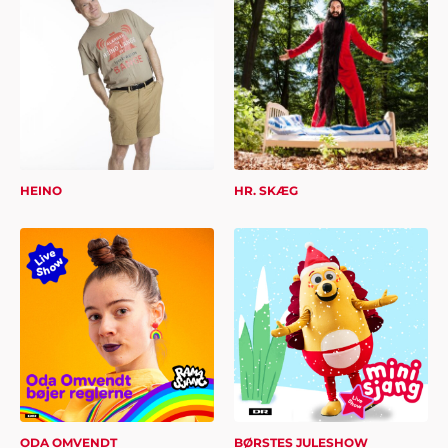
HEINO
HR. SKÆG
ODA OMVENDT
BØRSTES JULESHOW