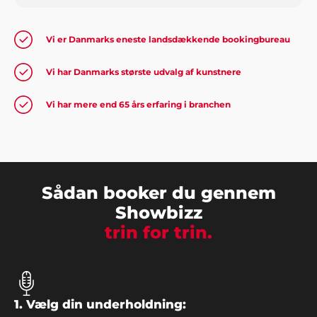
"Vi er blevet de nye festarrangører i familien efter
vores meget vellykkede arrangement sidst... og det
job tager vi gerne med Showbizz Danmark som
Vi er Danmarks eneste landsdækkende bookingbureau
sparringspartner. Alt gik som smurt"
Vi har Danmarks største udvalg af kunstnere
Vi har mere end 65 års erfaring i branchen
Kasper og Lars, Holbæk
"Vi synes I fortjener stor ros for jeres arbejde. Vi
havde en super fed legedag for børnene og alle var
meget glade. Super cool med de mange sjove
indslag fra Showbizz Danmark".
Sådan booker du gennem
Showbizz
trin for trin.
Bjørn Bendtsen, Kalundborg
"Vi var lidt på bar bund med underholdning og
musik til vores arrangement, men Showbizz
Danmark viste vejen med et stort udvalg og
1. Vælg din underholdning:
masser af ideer".