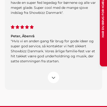
HAR DU BRUG FOR HJÆLP?
havde en super fed legedag for børnene og alle var
meget glade. Super cool med de mange sjove
indslag fra Showbizz Danmark".
Peter, Åbenrå
"Hvis vi en anden gang får brug for gode ideer og
super god service, så kontakter vi helt sikkert
Showbizz Danmark. Vores årlige familie-fest var et
hit takket være god underholdning og musik, der
satte stemningen fra starten.
Martin, Hobro
"Vi leder allerede efter påskud for en ny fest. Tusind
tak for alle de gode råd og ideer til festen.
Underholdningen vi bookede hos jer sad lige i
skabet".