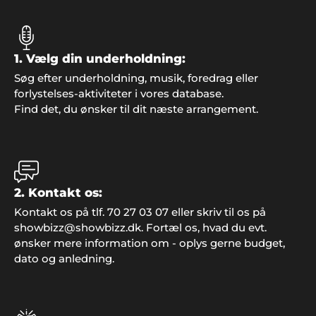
1. Vælg din underholdning:
Søg efter underholdning, musik, foredrag eller
forlystelses-aktiviteter i vores database.
Find det, du ønsker til dit næste arrangement.
Claus Nielsen, Ringe
"I er for vilde! Vi snakker stadig om den fede fest vi
holdt med klubben. Alt fra underholdning til musik
og mad var totalt i orden".
2. Kontakt os:
Kontakt os på tlf. 70 27 03 07 eller skriv til os på
showbizz@showbizz.dk. Fortæl os, hvad du evt.
Kasper og Lars, Holbæk
ønsker mere information om - oplys gerne budget,
"Vi synes I fortjener stor ros for jeres arbejde. Vi
dato og anledning.
havde en super fed legedag for børnene og alle var
meget glade. Super cool med de mange sjove
indslag fra Showbizz Danmark".