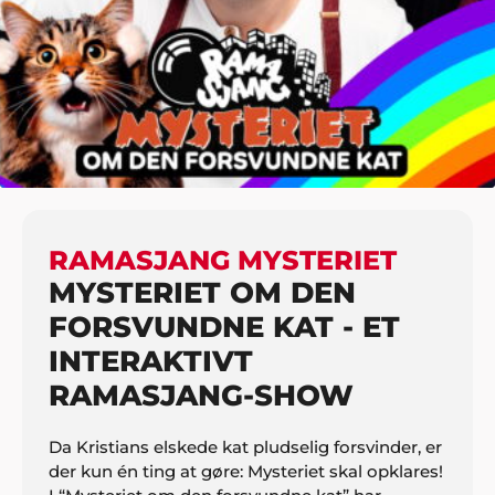
HJEM
BØRN
KENDTE FOR BØRN
RAMASJANG MYSTERIET
RAMASJANG MYSTERIET
MYSTERIET OM DEN
FORSVUNDNE KAT - ET
INTERAKTIVT
RAMASJANG-SHOW
Da Kristians elskede kat pludselig forsvinder, er
der kun én ting at gøre: Mysteriet skal opklares!