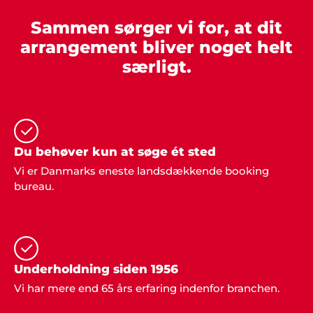
Sammen sørger vi for, at dit
arrangement bliver noget helt
Lisette Møller, Kolding
særligt.
"Vi havde helt sikkert ikke fået den fantastiske fest
uden hjælp fra Showbizz Danmark. Nu er vi en
super god oplevelse rigere. Tusind tak for sparring
og input".
Du behøver kun at søge ét sted
Vi er Danmarks eneste landsdækkende booking
Mona og Ejnar Schiødt
bureau.
"Vi bliver konstant mindet om den dejlige fest vi
holdt sidste år. De voksne husker underholdningen
og børnene glemmer aldrig de fine forlystelser.
Showbizz Danmark leverede og hentede det hele -
det var jo nemt. Tusind tak for hjælp".
Underholdning siden 1956
Vi har mere end 65 års erfaring indenfor branchen.
Kirsten og Kristoffer, Middelfart