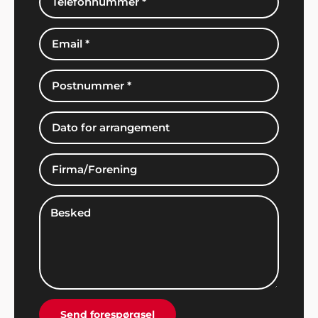
Knud Andersen, Faxe
"Det var en stor fornøjelse at finde underholdning
til vores reception hos Showbizz Danmark, hvor
udvalget i kunstnere er stort og bookingen foregik
nemt".
Karoline K. Mortensen
"Hej Showbizz Danmark. Vil lige give en
tilbagemelding på vores fest - det blev et kanon
arrangement, som både vi og vores gæster var
meget tilfredse med. Vi vender helt sikkert tilbage
Send forespørgsel