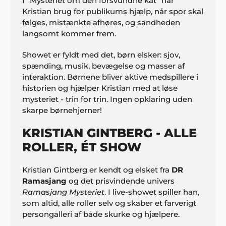
I “Mysteriet om den forsvundne kat” har
Kristian brug for publikums hjælp, når spor skal
følges, mistænkte afhøres, og sandheden
langsomt kommer frem.
Showet er fyldt med det, børn elsker: sjov,
spænding, musik, bevægelse og masser af
interaktion. Børnene bliver aktive medspillere i
historien og hjælper Kristian med at løse
mysteriet - trin for trin. Ingen opklaring uden
skarpe børnehjerner!
KRISTIAN GINTBERG - ALLE
ROLLER, ÉT SHOW
Kristian Gintberg er kendt og elsket fra
DR
Ramasjang
og det prisvindende univers
Ramasjang Mysteriet
. I live-showet spiller han,
som altid, alle roller selv og skaber et farverigt
persongalleri af både skurke og hjælpere.