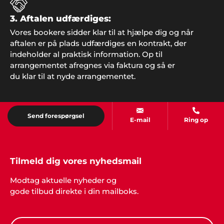
3. Aftalen udfærdiges:
Vores bookere sidder klar til at hjælpe dig og når
Peter, Åbenrå
aftalen er på plads udfærdiges en kontrakt, der
"Hvis vi en anden gang får brug for gode ideer og
indeholder al praktisk information. Op til
super god service, så kontakter vi helt sikkert
arrangementet afregnes via faktura og så er
Showbizz Danmark. Vores årlige familie-fest var et
hit takket være god underholdning og musik, der
du klar til at nyde arrangementet.
satte stemningen fra starten.
Send forespørgsel
E-mail
Ring op
Tilmeld dig vores nyhedsmail
Modtag aktuelle nyheder og
gode tilbud direkte i din mailboks.