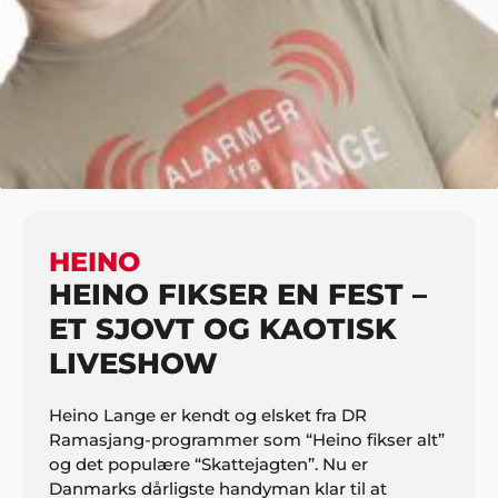
HJEM
BØRN
BØRNEUNDERHOLDNING
HEINO
HEINO
HEINO FIKSER EN FEST –
ET SJOVT OG KAOTISK
LIVESHOW
Heino Lange er kendt og elsket fra DR
Ramasjang-programmer som “Heino fikser alt”
og det populære “Skattejagten”. Nu er
Danmarks dårligste handyman klar til at