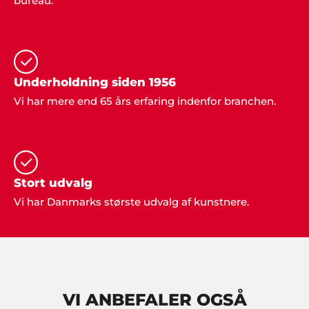
bureau.
"På vegne af hele vores ældreforening takker jeg
Showbizz Danmark mange gange for god service
og behagelig dialog. Vi er mange, der stadig
husker festen og underholdningen med stor
glæde."
Underholdning siden 1956
Vi har mere end 65 års erfaring indenfor branchen.
Stort udvalg
Per S. Hemmingsen
Vi har Danmarks største udvalg af kunstnere.
"Jeg stod for den årlige familiefest i år og dvs. jeg
arrangerede alt fra mad til underholdning... men fik
alletiders fine hjælp fra Showbizz Danmark, som
leverede både forlystelse og musik. Tusind tak for
det - vi havde en super god fest".
VI ANBEFALER OGSÅ