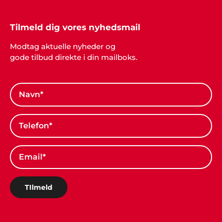
Tilmeld dig vores nyhedsmail
Sonja & Torsten, Holbæk
Modtag aktuelle nyheder og
"Det er måske kun 1 gang i livet, man holder sådan
gode tilbud direkte i din mailboks.
en fest og så er det jo dejligt, at alting er i orden
og man kan se tilbage på en god oplevelse. Tak for
hjælpen med musikken".
TIlmeld