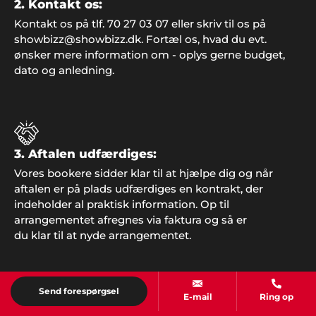
2. Kontakt os:
Kontakt os på tlf. 70 27 03 07 eller skriv til os på
showbizz@showbizz.dk. Fortæl os, hvad du evt.
ønsker mere information om - oplys gerne budget,
dato og anledning.
3. Aftalen udfærdiges:
Edith Knudsen, Bramming
"Tak for hjælpen. Alle gæsterne roste
Vores bookere sidder klar til at hjælpe dig og når
underholdningen. Stor anbefaling herfra".
aftalen er på plads udfærdiges en kontrakt, der
indeholder al praktisk information. Op til
arrangementet afregnes via faktura og så er
du klar til at nyde arrangementet.
Preben, Varde
"Vi gjorde det igen! Overraskede familien med fest
og underholdning fra Showbizz Danmark. Det
Send forespørgsel
E-mail
Ring op
virker hver gang".