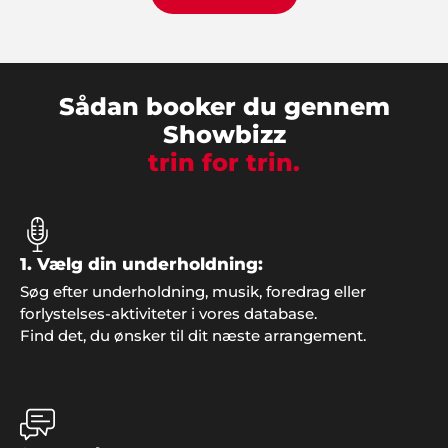
Per Nielsen, Odense
"Vi valgte Showbizz Danmark som leverandør til
vores årlige fest. Stor tak for god service".
Sådan booker du gennem
Showbizz
trin for trin.
Jan Rasmussen, Roskilde
"Vi er super tilfredse med den helt igennem
fantastiske service. Tak for hjælpen med
underholdningen til vores fest".
1. Vælg din underholdning:
Søg efter underholdning, musik, foredrag eller
forlystelses-aktiviteter i vores database.
Find det, du ønsker til dit næste arrangement.