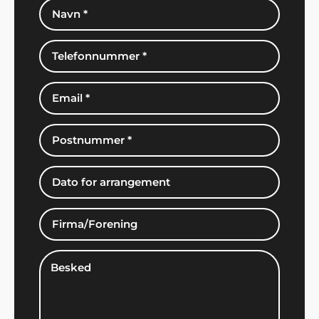
Per Nielsen, Odense
"Vi valgte Showbizz Danmark som leverandør til
vores årlige fest. Stor tak for god service".
Jan Rasmussen, Roskilde
"Vi er super tilfredse med den helt igennem
fantastiske service. Tak for hjælpen med
underholdningen til vores fest".