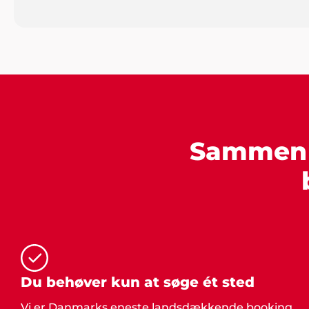
Sammen s
Du behøver kun at søge ét sted
Vi er Danmarks eneste landsdækkende booking