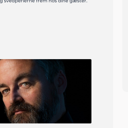
 og svedperlerne frem hos dine gæster.