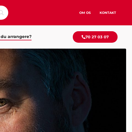
OM OS
KONTAKT
 du arrangere?
70 27 03 07