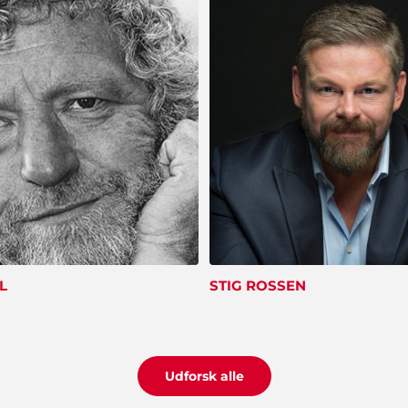
L
STIG ROSSEN
Udforsk alle