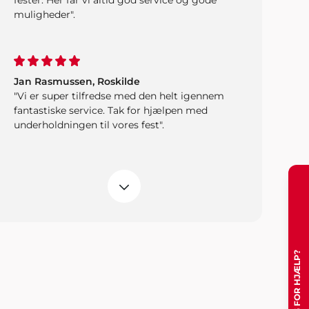
fester. Her får vi altid god service og gode
muligheder".
Jan Rasmussen, Roskilde
"Vi er super tilfredse med den helt igennem
fantastiske service. Tak for hjælpen med
underholdningen til vores fest".
Bjørn Bendtsen, Kalundborg
"Vi var lidt på bar bund med underholdning
og musik til vores arrangement, men
Showbizz Danmark viste vejen med et stort
udvalg og masser af ideer".