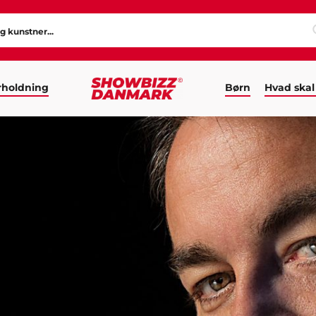
holdning
Børn
Hvad skal
S