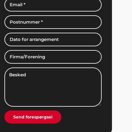
Kim Tvarsted
"Fantastisk arrangement vi fik stablet på
benene ved hjælp af ShowBizz Danmark".
Mona og Ejnar Schiødt
"Vi bliver konstant mindet om den dejlige
fest vi holdt sidste år. De voksne husker
underholdningen og børnene glemmer
aldrig de fine forlystelser. Showbizz Danmark
leverede og hentede det hele - det var jo
Send forespørgsel
nemt. Tusind tak for hjælp".