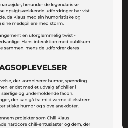
amarbejder, herunder de legendariske
e opsigtsvækkende udfordringer har vist
de, da Klaus med sin humoristiske og
g sine medspillere med storm.
rangement en uforglemmelig twist -
sædvanlige. Hans interaktion med publikum
rine sammen, mens de udfordrer deres
AGSOPLEVELSER
levelse, der kombinerer humor, spænding
n, er det med et udvalg af chilier i
in særlige og underholdende facon.
ger, der kan gå fra mild varme til ekstrem
teristiske humor og sjove anekdoter.
ennem projekter som Chili Klaus
åde hardcore chili-entusiaster og dem, der