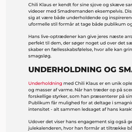
Chili Klaus er kendt for sine sjove og skæve s
videoer med Smadremanden eksempelvis. Diss
sig at være både underholdende og inspireren
uformelle stil formår at tage både publikum o
Hans live-optrædener kan give jeres næste ar
perfekt til dem, der søger noget ud over det 
skaber en fællesskabsfølelse, hvor alle kan g
smagsløg.
UNDERHOLDNING OG SM
Underholdning
med Chili Klaus er en unik op
og masser af varme. Når han træder op på scene
forskellige styrker, som han præsenterer på s
Publikum får mulighed for at deltage i smagnin
intensitet - alt sammen ledsaget af hans karak
Udover det viser hans engagement sig også g
julekalenderen, hvor han formår at tiltrække b