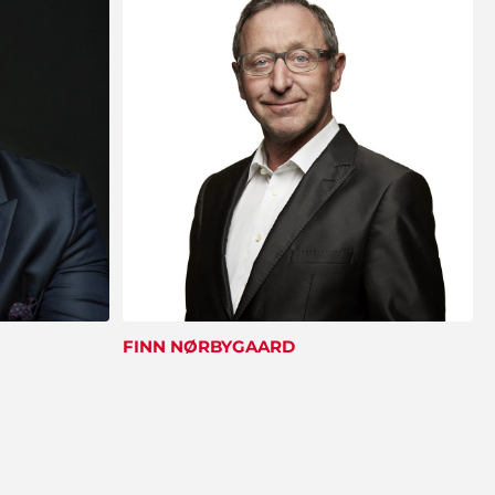
benene ved hjælp af ShowBizz Danmark".
Mona og Ejnar Schiødt
"Vi bliver konstant mindet om den dejlige
fest vi holdt sidste år. De voksne husker
underholdningen og børnene glemmer
aldrig de fine forlystelser. Showbizz Danmark
leverede og hentede det hele - det var jo
nemt. Tusind tak for hjælp".
FINN NØRBYGAARD