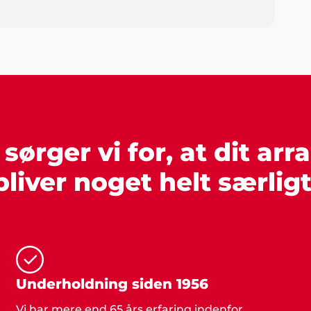
ørger vi for, at dit ar
bliver noget helt særligt
Underholdning siden 1956
Vi har mere end 65 års erfaring indenfor