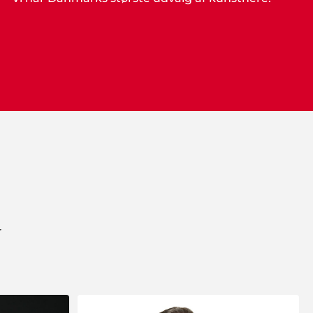
Vibeke M. Petersen, Gedser
"Hold da op en fest vi fik stablet på benene til
vores sølvbryllup. Tusind tak Showbizz
Danmark for de gode input til
underholdningen, som blev helt i top".
Claus Nielsen, Ringe
"I er for vilde! Vi snakker stadig om den fede
fest vi holdt med klubben. Alt fra
r
underholdning til musik og mad var totalt i
orden".
Kim Tvarsted
"Fantastisk arrangement vi fik stablet på