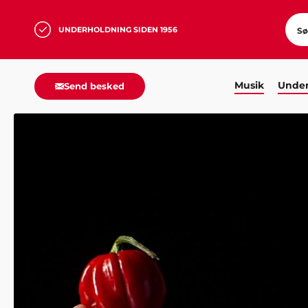
UNDERHOLDNING SIDEN 1956
Musik
Under
Send besked
HJEM
UNDERHOLDNING
FOREDRAG
CHILI KLAU