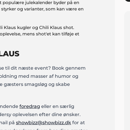
t populære julekalender byder på en
e styrker og varianter, som kan være en
 Klaus kugler og Chili Klaus shot.
levelse, mens shot'et kan tilføje et
LAUS
se til dit næste event? Book gennem
holdning med masser af humor og
dine gæsters smagsløg og skabe
pændende
foredrag
eller en særlig
dersy oplevelsen efter dine ønsker.
mail på
showbizz@showbizz.dk
for at