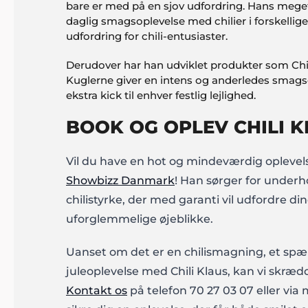
bare er med på en sjov udfordring. Hans mege
daglig smagsoplevelse med chilier i forskellig
udfordring for chili-entusiaster.
Derudover har han udviklet produkter som Chili
Kuglerne giver en intens og anderledes smagsop
ekstra kick til enhver festlig lejlighed.
BOOK OG OPLEV CHILI K
Vil du have en hot og mindeværdig oplevel
Showbizz Danmark
! Han sørger for under
chilistyrke, der med garanti vil udfordre 
uforglemmelige øjeblikke.
Uanset om det er en chilismagning, et s
juleoplevelse med Chili Klaus, kan vi skræd
Kontakt os
på telefon 70 27 03 07 eller via 