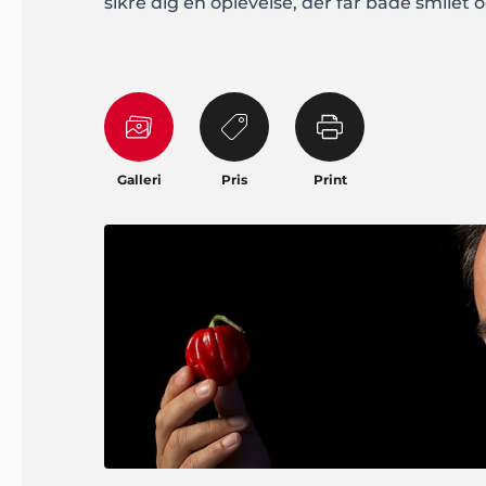
sikre dig en oplevelse, der får både smilet
Galleri
Pris
Print