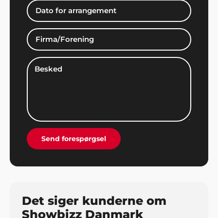
Kim Thorsted, Sæby
"Super arrangement. Vi fik god betjening hos
Showbizz Danmark".
Anne Jensen, Åbenrå
"Vi har gennem de sidste 5 år brugt Showbizz
Danmark til at finde underholdning til vores fester.
Her får vi altid god service og gode muligheder".
Send forespørgsel
Det siger kunderne om
Showbizz Danmark