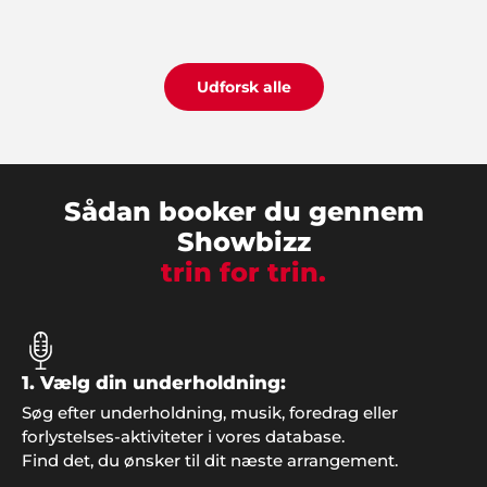
"Vi har gennem de sidste 5 år brugt Showbizz
Danmark til at finde underholdning til vores fester.
Her får vi altid god service og gode muligheder".
Udforsk alle
Sådan booker du gennem
Showbizz
trin for trin.
1. Vælg din underholdning:
Henriette Højmann, Nykøbing M.
Søg efter underholdning, musik, foredrag eller
"Bare rart med god inspiration, dygtig hjælp i
forlystelses-aktiviteter i vores database.
telefonen og et overstået og meget vellykket
Find det, du ønsker til dit næste arrangement.
arrangement. I holdt, hvad I lovede. Tusind tak for