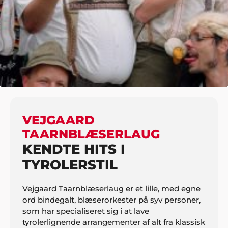
HJEM
MUSIK
SPECIELLE ORKESTRE
VEJGAARD TAARNBLÆSERLAUG
VEJGAARD
TAARNBLÆSERLAUG
KENDTE HITS I
TYROLERSTIL
Vejgaard Taarnblæserlaug er et lille, med egne
ord bindegalt, blæserorkester på syv personer,
som har specialiseret sig i at lave
tyrolerlignende arrangementer af alt fra klassisk