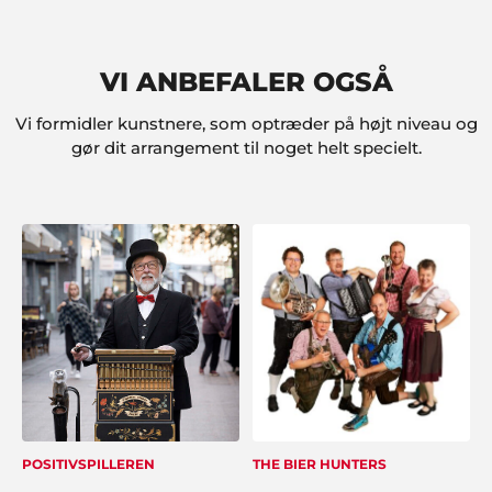
uden hjælp fra Showbizz Danmark. Nu er vi en
super god oplevelse rigere. Tusind tak for sparring
og input".
VI ANBEFALER OGSÅ
Vi formidler kunstnere, som optræder på højt niveau og
gør dit arrangement til noget helt specielt.
Merete Møller og sønner
"Vi er blevet de nye festarrangører i familien efter
vores meget vellykkede arrangement sidst... og det
job tager vi gerne med Showbizz Danmark som
sparringspartner. Alt gik som smurt"
Kim Thorsted, Sæby
"Super arrangement. Vi fik god betjening hos
Showbizz Danmark".
POSITIVSPILLEREN
THE BIER HUNTERS
Anne Jensen, Åbenrå