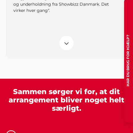
og underholdning fra Showbizz Danmark. Det
virker hver gang".
HAR DU BRUG FOR HJÆLP?
Bjørn Bendtsen, Kalundborg
"Vi var lidt på bar bund med underholdning og
musik til vores arrangement, men Showbizz
Danmark viste vejen med et stort udvalg og
masser af ideer".
Sammen sørger vi for, at dit
arrangement bliver noget helt
Hans Laursen
særligt.
"Det var en stor lettelse at få hjælp til
arrangementet og jeg takker mange gange for
god inspiration og dialog gennem hele processen".