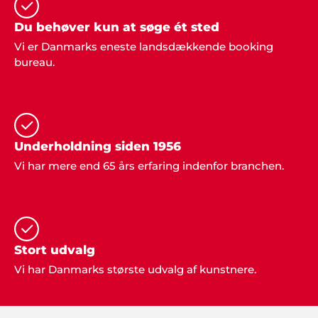
Du behøver kun at søge ét sted
Tonny & Line, Viborg
Vi er Danmarks eneste landsdækkende booking
"Vi traf den rigtige beslutning, da vi kontaktede jer
bureau.
og fik ideer til vores fest. Musik og underholdning
var bare helt perfekt og lige som vi ønskede os det
skulle blive".
Underholdning siden 1956
Vi har mere end 65 års erfaring indenfor branchen.
Mette og Pia
Hej Showbizz. Vi er mega glade for vi endelig må
holde fredagsbar igen og tusind tak for jeres ideer
til underholdning. Det gør det hele meget
nemmere jo"
Stort udvalg
Vi har Danmarks største udvalg af kunstnere.
Lisette Møller, Kolding
"Vi havde helt sikkert ikke fået den fantastiske fest