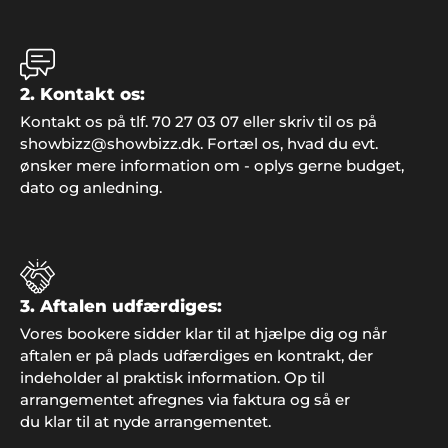
jer i Showbizz Danmark".
2. Kontakt os:
Kim Tvarsted
Kontakt os på tlf. 70 27 03 07 eller skriv til os på
"Fantastisk arrangement vi fik stablet på benene
showbizz@showbizz.dk. Fortæl os, hvad du evt.
ved hjælp af ShowBizz Danmark".
ønsker mere information om - oplys gerne budget,
dato og anledning.
Preben, Varde
"Vi gjorde det igen! Overraskede familien med fest
og underholdning fra Showbizz Danmark. Det
3. Aftalen udfærdiges:
virker hver gang".
Vores bookere sidder klar til at hjælpe dig og når
aftalen er på plads udfærdiges en kontrakt, der
indeholder al praktisk information. Op til
arrangementet afregnes via faktura og så er
du klar til at nyde arrangementet.