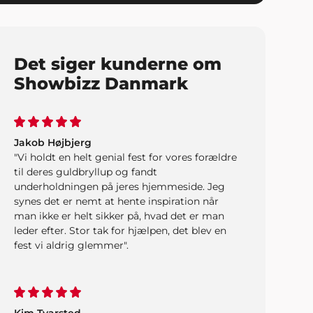
underholdningen og børnene glemmer
aldrig de fine forlystelser. Showbizz Danmark
leverede og hentede det hele - det var jo
nemt. Tusind tak for hjælp".
Det siger kunderne om
Showbizz Danmark
Jakob Højbjerg
"Vi holdt en helt genial fest for vores forældre
til deres guldbryllup og fandt
underholdningen på jeres hjemmeside. Jeg
synes det er nemt at hente inspiration når
man ikke er helt sikker på, hvad det er man
leder efter. Stor tak for hjælpen, det blev en
fest vi aldrig glemmer".