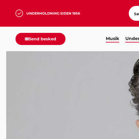
UNDERHOLDNING SIDEN 1956
Musik
Under
Send besked
HJEM
UNDERHOLDNING
STAND-UP
UFFE HOLM