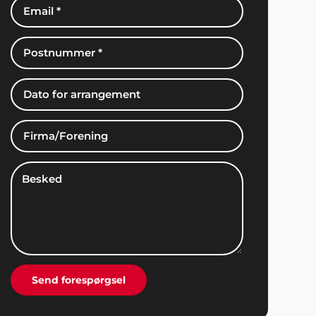
Kirsten og Kristoffer, Middelfart
"Vil man have et perfekt afviklet
arrangement, så er det bare nemmest og
klogest at spørge en professionel til råds. Vi
forhørte os hos Showbizz Danmark, som tog
telefonen, svarede på vores spørgsmål, gav
os masser af inspiration og afviklede et helt
igennem perfekt arrangement for både børn
og voksne. Sådan skal det gøres. Stor tak fra
os".
Send forespørgsel
Mona og Ejnar Schiødt
"Vi bliver konstant mindet om den dejlige
fest vi holdt sidste år. De voksne husker