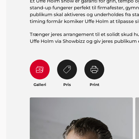
Et Uffe Holm show er garanti for grin, tempo 
stand-up fungerer perfekt til firmafester, gymn
publikum skal aktiveres og underholdes fra start
timing formår komiker Uffe Holm at tilpasse si
Trænger jeres arrangement til et solidt skud h
Uffe Holm via Showbizz og giv jeres publikum
Galleri
Pris
Print