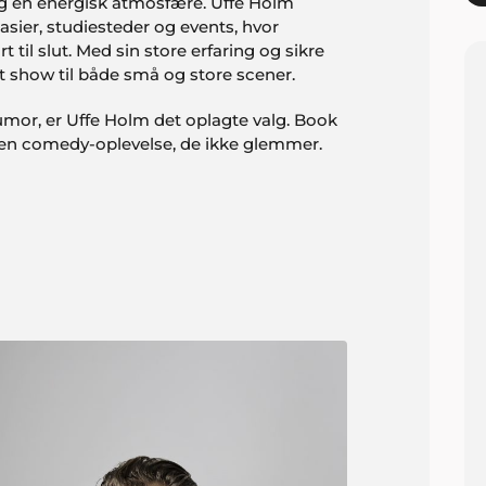
og en energisk atmosfære. Uffe Holm
asier, studiesteder og events, hvor
 til slut. Med sin store erfaring og sikre
t show til både små og store scener.
umor, er Uffe Holm det oplagte valg. Book
 en comedy-oplevelse, de ikke glemmer.