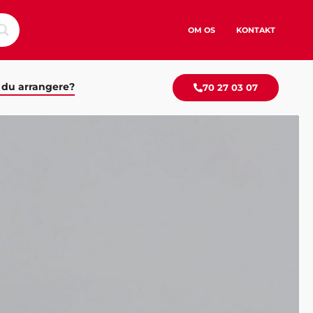
OM OS
KONTAKT
 du arrangere?
70 27 03 07