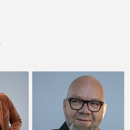
Kirsten og Kristoffer, Middelfart
"Vil man have et perfekt afviklet
arrangement, så er det bare nemmest og
klogest at spørge en professionel til råds. Vi
forhørte os hos Showbizz Danmark, som tog
telefonen, svarede på vores spørgsmål, gav
os masser af inspiration og afviklede et helt
r
igennem perfekt arrangement for både børn
og voksne. Sådan skal det gøres. Stor tak fra
os".
Mona og Ejnar Schiødt
"Vi bliver konstant mindet om den dejlige
fest vi holdt sidste år. De voksne husker
underholdningen og børnene glemmer
aldrig de fine forlystelser. Showbizz Danmark
leverede og hentede det hele - det var jo
nemt. Tusind tak for hjælp".