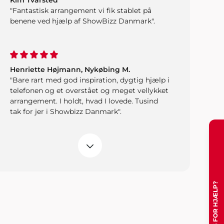
Kim Tvarsted
"Fantastisk arrangement vi fik stablet på
benene ved hjælp af ShowBizz Danmark".
Henriette Højmann, Nykøbing M.
"Bare rart med god inspiration, dygtig hjælp i
telefonen og et overstået og meget vellykket
arrangement. I holdt, hvad I lovede. Tusind
tak for jer i Showbizz Danmark".
Tonny & Line, Viborg
"Vi traf den rigtige beslutning, da vi
kontaktede jer og fik ideer til vores fest.
Musik og underholdning var bare helt perfekt
og lige som vi ønskede os det skulle blive".