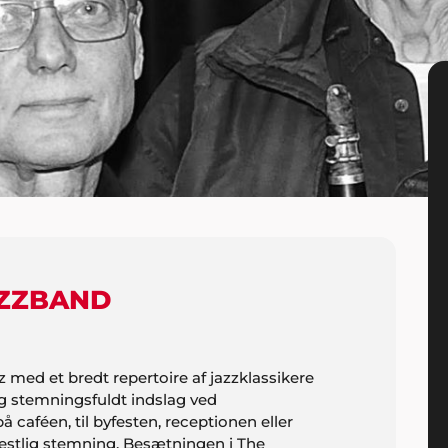
AZZBAND
 med et bredt repertoire af jazzklassikere
og stemningsfuldt indslag ved
 caféen, til byfesten, receptionen eller
festlig stemning. Besætningen i The