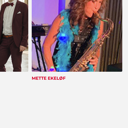
Mona og Ejnar Schiødt
"Vi bliver konstant mindet om den dejlige
fest vi holdt sidste år. De voksne husker
underholdningen og børnene glemmer
aldrig de fine forlystelser. Showbizz Danmark
leverede og hentede det hele - det var jo
nemt. Tusind tak for hjælp".
METTE EKELØF
Claus Nielsen, Ringe
"I er for vilde! Vi snakker stadig om den fede
fest vi holdt med klubben. Alt fra
underholdning til musik og mad var totalt i
orden".