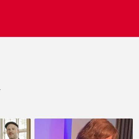
Merete Møller og sønner
"Vi er blevet de nye festarrangører i familien
efter vores meget vellykkede arrangement
sidst... og det job tager vi gerne med
Showbizz Danmark som sparringspartner. Alt
gik som smurt"
r
Edith Knudsen, Bramming
"Tak for hjælpen. Alle gæsterne roste
underholdningen. Stor anbefaling herfra".