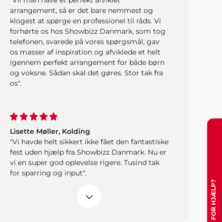
"Vil man have et perfekt afviklet
arrangement, så er det bare nemmest og
klogest at spørge en professionel til råds. Vi
forhørte os hos Showbizz Danmark, som tog
telefonen, svarede på vores spørgsmål, gav
os masser af inspiration og afviklede et helt
igennem perfekt arrangement for både børn
og voksne. Sådan skal det gøres. Stor tak fra
os".
Lisette Møller, Kolding
"Vi havde helt sikkert ikke fået den fantastiske
fest uden hjælp fra Showbizz Danmark. Nu er
vi en super god oplevelse rigere. Tusind tak
for sparring og input".
Bjørn Bendtsen, Kalundborg
"Vi var lidt på bar bund med underholdning
og musik til vores arrangement, men