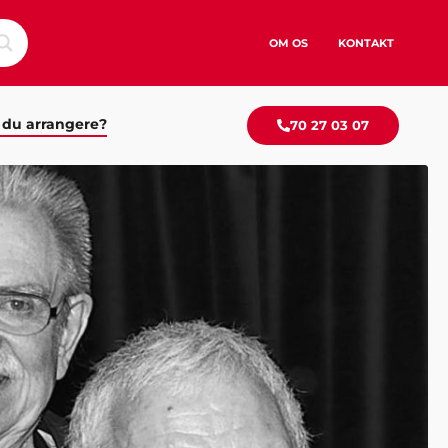
OM OS
KONTAKT
 du arrangere?
70 27 03 07