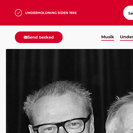
UNDERHOLDNING SIDEN 1956
Musik
Under
Send besked
HJEM
MUSIK
JAZZ/SWING
THE BASEMENT FOU