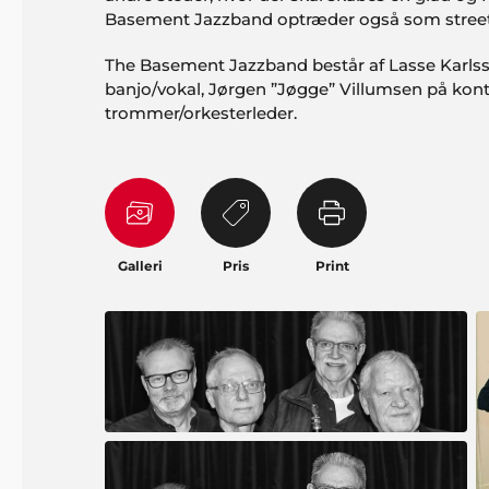
Basement Jazzband optræder også som stree
The Basement Jazzband består af Lasse Karlss
banjo/vokal, Jørgen ”Jøgge” Villumsen på ko
trommer/orkesterleder.
Galleri
Pris
Print