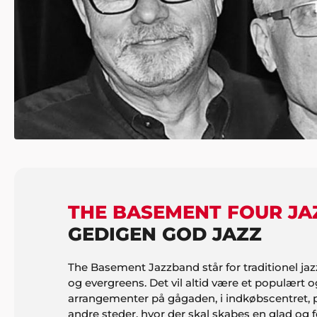
THE BASEMENT FOUR J
GEDIGEN GOD JAZZ
The Basement Jazzband står for traditionel jazz
og evergreens. Det vil altid være et populært 
arrangementer på gågaden, i indkøbscentret, på
andre steder, hvor der skal skabes en glad og 