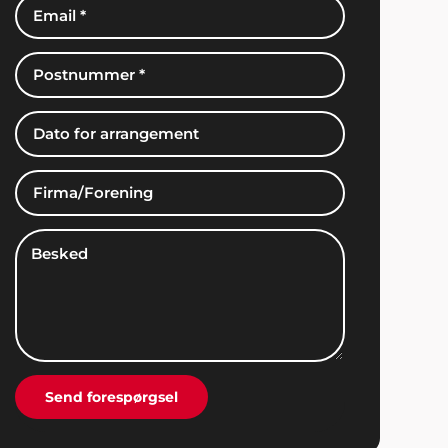
Claus Nielsen, Ringe
"I er for vilde! Vi snakker stadig om den fede
fest vi holdt med klubben. Alt fra
underholdning til musik og mad var totalt i
orden".
Hans Laursen
"Det var en stor lettelse at få hjælp til
arrangementet og jeg takker mange gange
for god inspiration og dialog gennem hele
processen".
Send forespørgsel