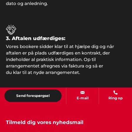
dato og anledning.
Caroline K. Mortensen
"Jeg overraskede min kæreste på hans runde dag
med en stand-up komiker under festen. Tusind tak
3. Aftalen udfærdiges:
Showbizz Danmark for gode input og vejledning,
Vores bookere sidder klar til at hjælpe dig og når
det havde jeg ikke selv fundet ud af og oplevelsen
aftalen er på plads udfærdiges en kontrakt, der
var mega fed!"
indeholder al praktisk information. Op til
arrangementet afregnes via faktura og så er
du klar til at nyde arrangementet.
Lisette Møller, Kolding
"Vi havde helt sikkert ikke fået den fantastiske fest
Send forespørgsel
uden hjælp fra Showbizz Danmark. Nu er vi en
E-mail
Ring op
super god oplevelse rigere. Tusind tak for sparring
og input".
Tilmeld dig vores nyhedsmail