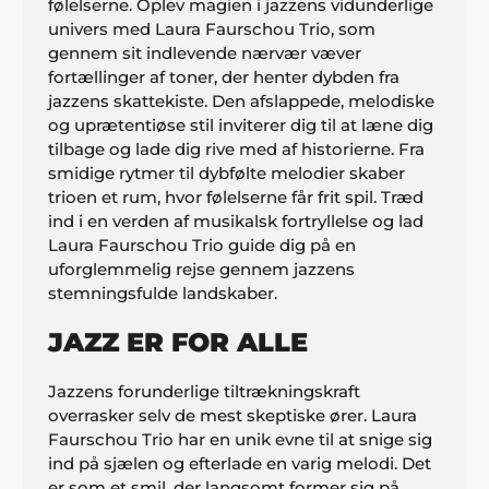
følelserne. Oplev magien i jazzens vidunderlige
univers med Laura Faurschou Trio, som
gennem sit indlevende nærvær væver
fortællinger af toner, der henter dybden fra
jazzens skattekiste. Den afslappede, melodiske
og uprætentiøse stil inviterer dig til at læne dig
tilbage og lade dig rive med af historierne. Fra
smidige rytmer til dybfølte melodier skaber
trioen et rum, hvor følelserne får frit spil. Træd
ind i en verden af musikalsk fortryllelse og lad
Laura Faurschou Trio guide dig på en
uforglemmelig rejse gennem jazzens
stemningsfulde landskaber.
JAZZ ER FOR ALLE
Jazzens forunderlige tiltrækningskraft
overrasker selv de mest skeptiske ører. Laura
Faurschou Trio har en unik evne til at snige sig
ind på sjælen og efterlade en varig melodi. Det
er som et smil, der langsomt former sig på