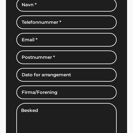
Claus G. Mikkelsen
"Bestyrelsen og jeg fik igen et godt arrangement
op at stå. Denne gang leverede Showbizz Danmark
musikken og det var vi alle meget tilfredse med.
Gode anbefalinger herfra".
Hans Laursen
"Det var en stor lettelse at få hjælp til
arrangementet og jeg takker mange gange for