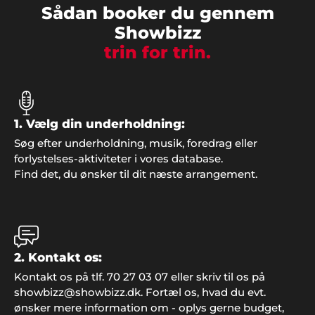
god inspiration og dialog gennem hele processen".
Sådan booker du gennem
Showbizz
trin for trin.
1. Vælg din underholdning:
Søg efter underholdning, musik, foredrag eller
forlystelses-aktiviteter i vores database.
Find det, du ønsker til dit næste arrangement.
Søren og Henning
"Lidt af et vovestykke vi kastede os ud i, da vi
2. Kontakt os:
sagde ja til at arrangere årets julefrokost i klubben.
MEN, så fandt vi på at kontakte Showbizz Danmark
Kontakt os på tlf. 70 27 03 07 eller skriv til os på
som nærmest klarede det hele og leverede både
showbizz@showbizz.dk. Fortæl os, hvad du evt.
musik og underholdning. Super fedt. Tak for det".
ønsker mere information om - oplys gerne budget,