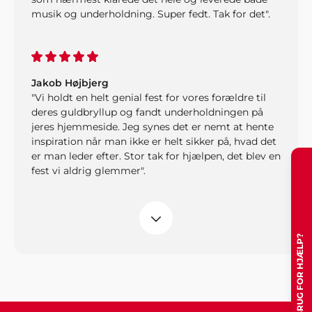
musik og underholdning. Super fedt. Tak for det".
Jakob Højbjerg
"Vi holdt en helt genial fest for vores forældre til
deres guldbryllup og fandt underholdningen på
jeres hjemmeside. Jeg synes det er nemt at hente
inspiration når man ikke er helt sikker på, hvad det
er man leder efter. Stor tak for hjælpen, det blev en
fest vi aldrig glemmer".
Kirsten og Kristoffer, Middelfart
HAR DU BRUG FOR HJÆLP?
"Vil man have et perfekt afviklet arrangement, så
er det bare nemmest og klogest at spørge en
professionel til råds. Vi forhørte os hos Showbizz
Danmark, som tog telefonen, svarede på vores
spørgsmål, gav os masser af inspiration og