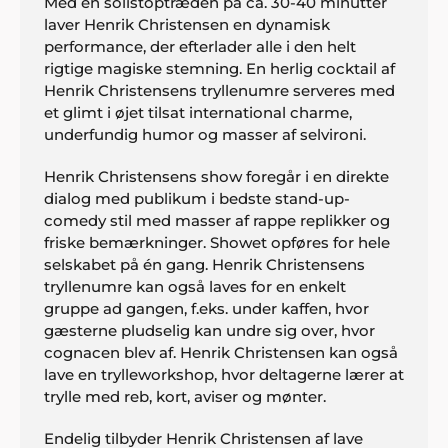
Med en solistoptræden på ca. 30-40 minutter
laver Henrik Christensen en dynamisk
performance, der efterlader alle i den helt
rigtige magiske stemning. En herlig cocktail af
Henrik Christensens tryllenumre serveres med
et glimt i øjet tilsat international charme,
underfundig humor og masser af selvironi.
Henrik Christensens show foregår i en direkte
dialog med publikum i bedste stand-up-
comedy stil med masser af rappe replikker og
friske bemærkninger. Showet opføres for hele
selskabet på én gang. Henrik Christensens
tryllenumre kan også laves for en enkelt
gruppe ad gangen, f.eks. under kaffen, hvor
gæsterne pludselig kan undre sig over, hvor
cognacen blev af. Henrik Christensen kan også
lave en trylleworkshop, hvor deltagerne lærer at
trylle med reb, kort, aviser og mønter.
Endelig tilbyder Henrik Christensen af lave