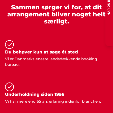
afviklede et helt igennem perfekt arrangement for
Sammen sørger vi for, at dit
både børn og voksne. Sådan skal det gøres. Stor
arrangement bliver noget helt
tak fra os".
særligt.
Claus G. Mikkelsen
"Bestyrelsen og jeg fik igen et godt arrangement
op at stå. Denne gang leverede Showbizz Danmark
Du behøver kun at søge ét sted
musikken og det var vi alle meget tilfredse med.
Vi er Danmarks eneste landsdækkende booking
Gode anbefalinger herfra".
bureau.
Claus Nielsen, Ringe
"I er for vilde! Vi snakker stadig om den fede fest vi
Underholdning siden 1956
holdt med klubben. Alt fra underholdning til musik
og mad var totalt i orden".
Vi har mere end 65 års erfaring indenfor branchen.