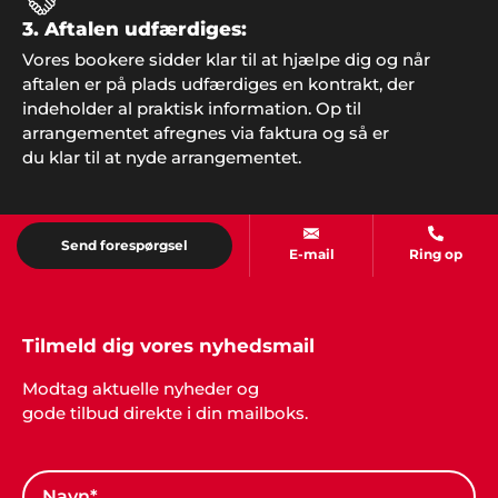
"Lidt af et vovestykke vi kastede os ud i, da vi
3. Aftalen udfærdiges:
sagde ja til at arrangere årets julefrokost i klubben.
Vores bookere sidder klar til at hjælpe dig og når
MEN, så fandt vi på at kontakte Showbizz Danmark
aftalen er på plads udfærdiges en kontrakt, der
som nærmest klarede det hele og leverede både
indeholder al praktisk information. Op til
musik og underholdning. Super fedt. Tak for det".
arrangementet afregnes via faktura og så er
du klar til at nyde arrangementet.
Jakob Højbjerg
Send forespørgsel
"Vi holdt en helt genial fest for vores forældre til
E-mail
Ring op
deres guldbryllup og fandt underholdningen på
jeres hjemmeside. Jeg synes det er nemt at hente
inspiration når man ikke er helt sikker på, hvad det
er man leder efter. Stor tak for hjælpen, det blev en
Tilmeld dig vores nyhedsmail
fest vi aldrig glemmer".
Modtag aktuelle nyheder og
gode tilbud direkte i din mailboks.