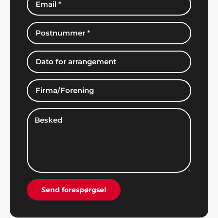
Poul & Karin, Nivå
"Vi har kun ros til underholdningen til vores fest.
Det blev et meget vellykket arrangement som vi
kan kigge tilbage på med glæde i mange år
fremover. Mange tak til jer".
Hans Laursen
"Det var en stor lettelse at få hjælp til
arrangementet og jeg takker mange gange for
god inspiration og dialog gennem hele processen".
Send forespørgsel