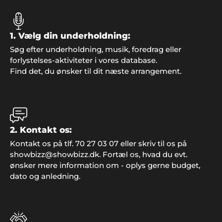
1. Vælg din underholdning:
Søg efter underholdning, musik, foredrag eller
forlystelses-aktiviteter i vores database.
Find det, du ønsker til dit næste arrangement.
2. Kontakt os:
Mona Jørgensen, Slimminge
Kontakt os på tlf. 70 27 03 07 eller skriv til os på
"Tusind tak for super fin betjening i forbindelse
showbizz@showbizz.dk. Fortæl os, hvad du evt.
med vores store fest. Det blev et rigtig godt
ønsker mere information om - oplys gerne budget,
arrangement"..
dato og anledning.
Søren og Henning