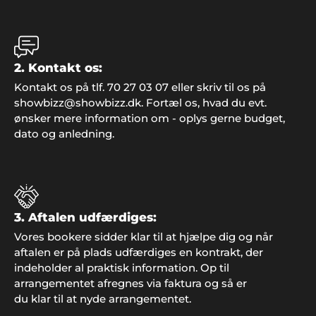
2. Kontakt os:
Preben, Varde
Kontakt os på tlf. 70 27 03 07 eller skriv til os på
"Vi gjorde det igen! Overraskede familien med fest
showbizz@showbizz.dk. Fortæl os, hvad du evt.
og underholdning fra Showbizz Danmark. Det
ønsker mere information om - oplys gerne budget,
virker hver gang".
dato og anledning.
Frank Sørensen, Valby
"Super fin hjemmeside I har - nemt at finde
3. Aftalen udfærdiges:
inspiration og udfylde formularen, og fedt I lige
Vores bookere sidder klar til at hjælpe dig og når
følger op og ringer med mere information. Vi har
aftalen er på plads udfærdiges en kontrakt, der
booket bandet og glæder os til arrangementet til
indeholder al praktisk information. Op til
sommer. Tak for hjælpen".
arrangementet afregnes via faktura og så er
du klar til at nyde arrangementet.