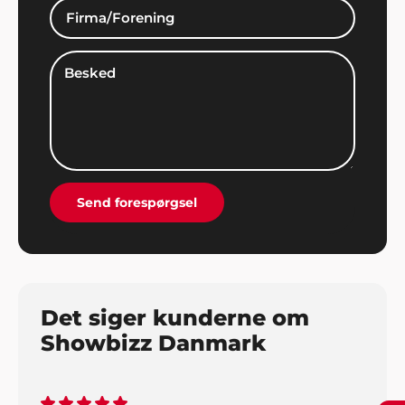
var mega fed!"
Mette og Pia
Hej Showbizz. Vi er mega glade for vi endelig må
holde fredagsbar igen og tusind tak for jeres ideer
til underholdning. Det gør det hele meget
nemmere jo"
Send forespørgsel
Det siger kunderne om
Showbizz Danmark