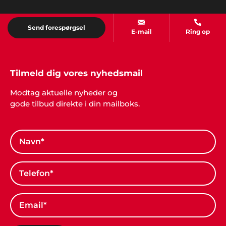
Kurt & Jonna, Ålborg
Send forespørgsel
"Tak. Bare tak... Det var fantastisk at få professionel
E-mail
Ring op
vejledning i forbindelse med vores fest".
Tilmeld dig vores nyhedsmail
Modtag aktuelle nyheder og
gode tilbud direkte i din mailboks.