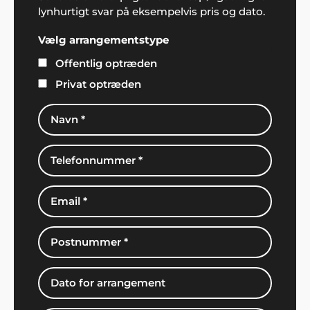
lynhurtigt svar på eksempelvis pris og dato.
Vælg arrangementstype
Offentlig optræden
Privat optræden
Caroline K. Mortensen
"Jeg overraskede min kæreste på hans runde dag
med en stand-up komiker under festen. Tusind tak
Showbizz Danmark for gode input og vejledning,
det havde jeg ikke selv fundet ud af og oplevelsen