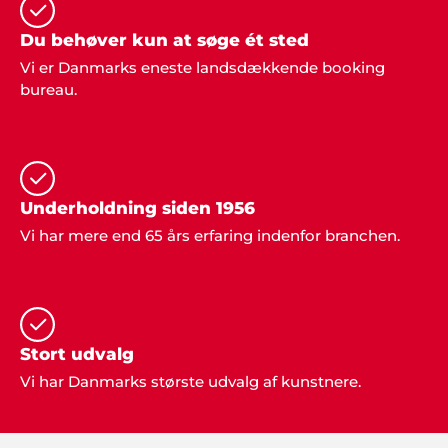
det - vi havde en super god fest".
Du behøver kun at søge ét sted
Vi er Danmarks eneste landsdækkende booking
bureau.
Peter, Åbenrå
"Hvis vi en anden gang får brug for gode ideer og
super god service, så kontakter vi helt sikkert
Showbizz Danmark. Vores årlige familie-fest var et
hit takket være god underholdning og musik, der
Underholdning siden 1956
satte stemningen fra starten.
Vi har mere end 65 års erfaring indenfor branchen.
Anne Jensen, Åbenrå
"Vi har gennem de sidste 5 år brugt Showbizz
Danmark til at finde underholdning til vores fester.
Stort udvalg
Her får vi altid god service og gode muligheder".
Vi har Danmarks største udvalg af kunstnere.