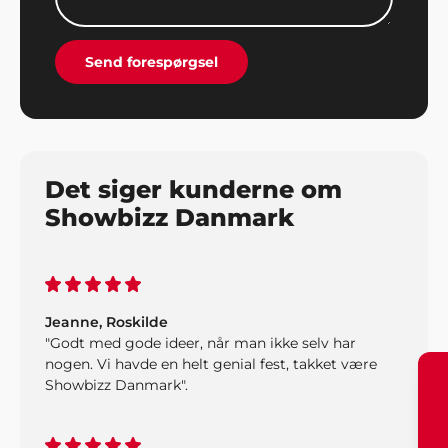
Claus G. Mikkelsen
"Bestyrelsen og jeg fik igen et godt arrangement
Send forespørgsel
op at stå. Denne gang leverede Showbizz Danmark
musikken og det var vi alle meget tilfredse med.
Gode anbefalinger herfra".
Det siger kunderne om
Showbizz Danmark
Jeanne, Roskilde
"Godt med gode ideer, når man ikke selv har
nogen. Vi havde en helt genial fest, takket være
Showbizz Danmark".