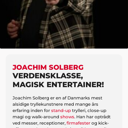
HJEM
UNDERHOLDNING
KOMIK
JOACHIM SOLBERG
JOACHIM SOLBERG
VERDENSKLASSE,
MAGISK ENTERTAINER!
Joachim Solberg er en af Danmarks mest
alsidige tryllekunstnere med mange års
erfaring inden for
stand-up
trylleri, close-up
magi og walk-around
shows
. Han har optrådt
ved messer, receptioner,
firmafester
og kick-