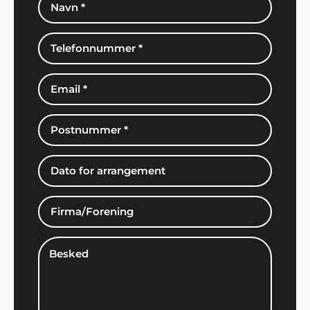
Kirsten og Kristoffer, Middelfart
"Vil man have et perfekt afviklet arrangement, så
er det bare nemmest og klogest at spørge en
professionel til råds. Vi forhørte os hos Showbizz
Danmark, som tog telefonen, svarede på vores
spørgsmål, gav os masser af inspiration og
afviklede et helt igennem perfekt arrangement for
både børn og voksne. Sådan skal det gøres. Stor
tak fra os".