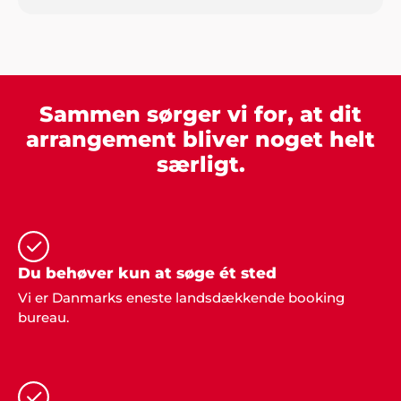
"Jeg stod for den årlige familiefest i år og dvs. jeg
arrangerede alt fra mad til underholdning... men fik
alletiders fine hjælp fra Showbizz Danmark, som
leverede både forlystelse og musik. Tusind tak for
det - vi havde en super god fest".
Sammen sørger vi for, at dit
arrangement bliver noget helt
særligt.
Jakob Højbjerg
"Vi holdt en helt genial fest for vores forældre til
deres guldbryllup og fandt underholdningen på
jeres hjemmeside. Jeg synes det er nemt at hente
inspiration når man ikke er helt sikker på, hvad det
er man leder efter. Stor tak for hjælpen, det blev en
Du behøver kun at søge ét sted
fest vi aldrig glemmer".
Vi er Danmarks eneste landsdækkende booking
bureau.
Claus Nielsen, Ringe
"I er for vilde! Vi snakker stadig om den fede fest vi