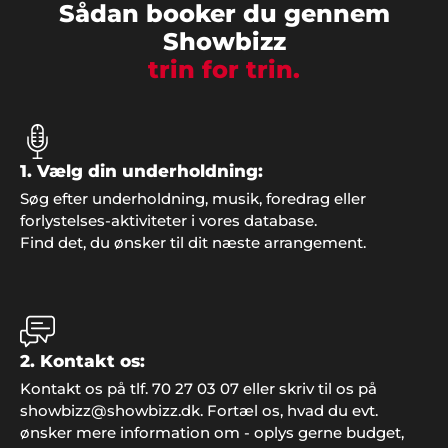
Sådan booker du gennem
Claus G. Mikkelsen
Showbizz
"Bestyrelsen og jeg fik igen et godt arrangement
trin for trin.
op at stå. Denne gang leverede Showbizz Danmark
musikken og det var vi alle meget tilfredse med.
Gode anbefalinger herfra".
1. Vælg din underholdning:
Søg efter underholdning, musik, foredrag eller
forlystelses-aktiviteter i vores database.
Find det, du ønsker til dit næste arrangement.
Jeanne, Roskilde
"Godt med gode ideer, når man ikke selv har
2. Kontakt os:
nogen. Vi havde en helt genial fest, takket være
Showbizz Danmark".
Kontakt os på tlf. 70 27 03 07 eller skriv til os på
showbizz@showbizz.dk. Fortæl os, hvad du evt.
ønsker mere information om - oplys gerne budget,