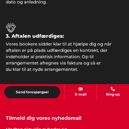
dato og anledning.
Per Nielsen, Odense
"Vi valgte Showbizz Danmark som leverandør til
vores årlige fest. Stor tak for god service".
3. Aftalen udfærdiges:
Vores bookere sidder klar til at hjælpe dig og når
aftalen er på plads udfærdiges en kontrakt, der
Mette og Pia
indeholder al praktisk information. Op til
Hej Showbizz. Vi er mega glade for vi endelig må
arrangementet afregnes via faktura og så er
holde fredagsbar igen og tusind tak for jeres ideer
til underholdning. Det gør det hele meget
du klar til at nyde arrangementet.
nemmere jo"
Send forespørgsel
E-mail
Ring op
Tilmeld dig vores nyhedsmail