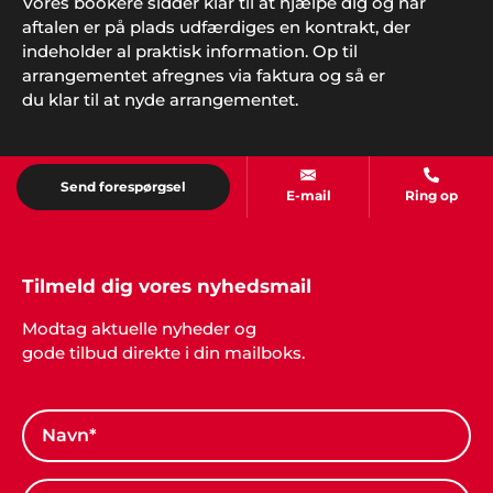
Vores bookere sidder klar til at hjælpe dig og når
"Godt med gode ideer, når man ikke selv har
aftalen er på plads udfærdiges en kontrakt, der
nogen. Vi havde en helt genial fest, takket være
indeholder al praktisk information. Op til
Showbizz Danmark".
arrangementet afregnes via faktura og så er
du klar til at nyde arrangementet.
Send forespørgsel
E-mail
Ring op
Tilmeld dig vores nyhedsmail
Modtag aktuelle nyheder og
gode tilbud direkte i din mailboks.