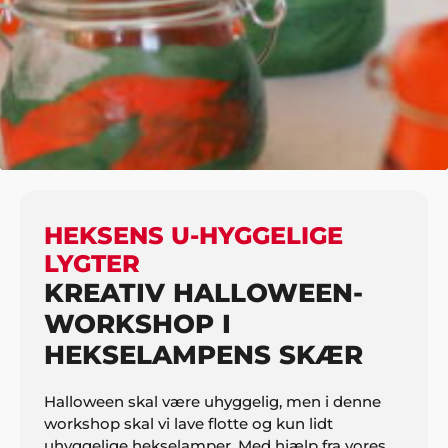
HJEM
BØRN
BØRNEWORKSHOPS
HEKSENS U-HYGGELIGE LYGTER
HEKSENS U-HYGGELIGE
LYGTER
KREATIV HALLOWEEN-
WORKSHOP I
HEKSELAMPENS SKÆR
Halloween skal være uhyggelig, men i denne
workshop skal vi lave flotte og kun lidt
uhyggelige hekselamper. Med hjælp fra vores