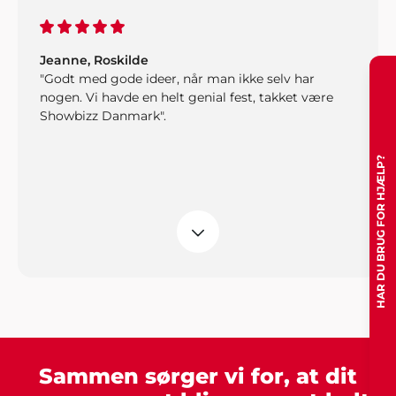
Jeanne, Roskilde
"Godt med gode ideer, når man ikke selv har
nogen. Vi havde en helt genial fest, takket være
Showbizz Danmark".
HAR DU BRUG FOR HJÆLP?
John Jensen, Herning
"Vi har booket musik gennem Showbizz Danmark.
God og kyndig vejledning og hurtig booking".
Sammen sørger vi for, at dit
Anne Jensen, Åbenrå
"Vi har gennem de sidste 5 år brugt Showbizz