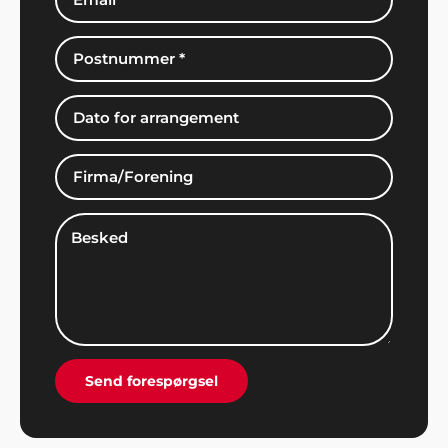
Bjørn Bendtsen, Kalundborg
"Vi var lidt på bar bund med underholdning og
musik til vores arrangement, men Showbizz
Danmark viste vejen med et stort udvalg og
masser af ideer".
Per S. Hemmingsen
"Jeg stod for den årlige familiefest i år og dvs. jeg
arrangerede alt fra mad til underholdning... men fik
alletiders fine hjælp fra Showbizz Danmark, som
leverede både forlystelse og musik. Tusind tak for
Send forespørgsel
det - vi havde en super god fest".