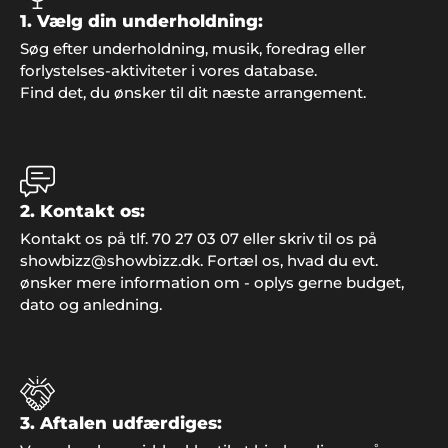
1. Vælg din underholdning:
Søg efter underholdning, musik, foredrag eller
forlystelses-aktiviteter i vores database.
Find det, du ønsker til dit næste arrangement.
Mette og Pia
Hej Showbizz. Vi er mega glade for vi endelig må
holde fredagsbar igen og tusind tak for jeres ideer
til underholdning. Det gør det hele meget
nemmere jo"
2. Kontakt os:
Kontakt os på tlf. 70 27 03 07 eller skriv til os på
showbizz@showbizz.dk. Fortæl os, hvad du evt.
ønsker mere information om - oplys gerne budget,
Kim Thorsted, Sæby
dato og anledning.
"Super arrangement. Vi fik god betjening hos
Showbizz Danmark".
3. Aftalen udfærdiges:
Jeanne, Roskilde