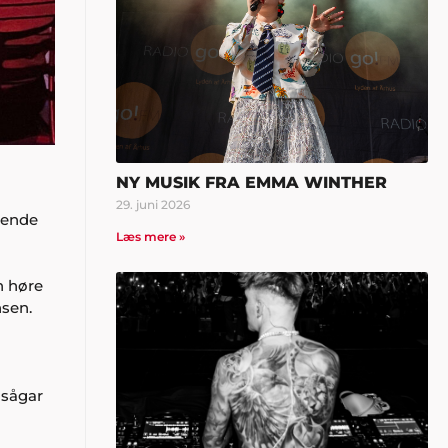
NY MUSIK FRA EMMA WINTHER
29. juni 2026
dende
Læs mere »
n høre
nsen.
 sågar