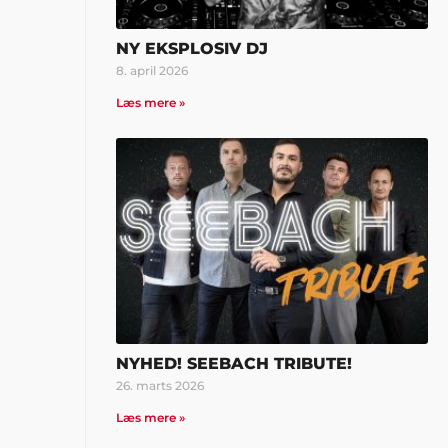
NY EKSPLOSIV DJ
8. april 2026
Læs mere »
NYHED! SEEBACH TRIBUTE!
26. marts 2026
Læs mere »