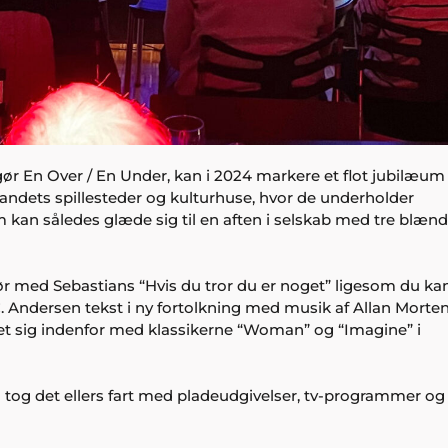
ør En Over / En Under, kan i 2024 markere et flot jubilæum
landets spillesteder og kulturhuse, hvor de underholder
 kan således glæde sig til en aften i selskab med tre blæn
ør med Sebastians “Hvis du tror du er noget” ligesom du ka
C. Andersen tekst i ny fortolkning med musik af Allan Morte
et sig indenfor med klassikerne “Woman” og “Imagine” i
å tog det ellers fart med pladeudgivelser, tv-programmer og