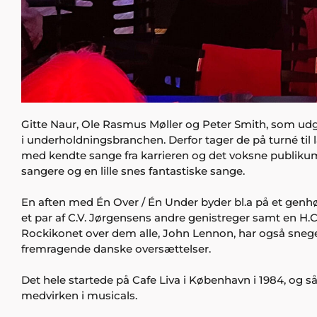
Gitte Naur, Ole Rasmus Møller og Peter Smith, som udg
i underholdningsbranchen. Derfor tager de på turné til 
med kendte sange fra karrieren og det voksne publikum
sangere og en lille snes fantastiske sange.
En aften med Én Over / Én Under byder bl.a på et genh
et par af C.V. Jørgensens andre genistreger samt en H.
Rockikonet over dem alle, John Lennon, har også sneg
fremragende danske oversættelser.
Det hele startede på Cafe Liva i København i 1984, og s
medvirken i musicals.