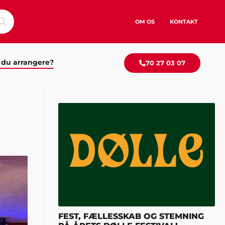
OM OS
KONTAKT
 du arrangere?
70 27 03 07
FEST, FÆLLESSKAB OG STEMNING