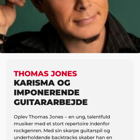
HJEM
MUSIK
KOPIBANDS/JAMBANDS
THOMAS JONES
THOMAS JONES
KARISMA OG
IMPONERENDE
GUITARARBEJDE
Oplev Thomas Jones – en ung, talentfuld
musiker med et stort repertoire indenfor
rockgenren. Med sin skarpe guitarspil og
underholdende backtracks skaber han en