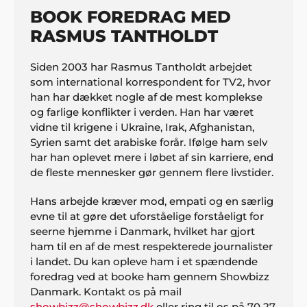
BOOK FOREDRAG MED
RASMUS TANTHOLDT
Siden 2003 har Rasmus Tantholdt arbejdet
som international korrespondent for TV2, hvor
han har dækket nogle af de mest komplekse
og farlige konflikter i verden. Han har været
vidne til krigene i Ukraine, Irak, Afghanistan,
Syrien samt det arabiske forår. Ifølge ham selv
har han oplevet mere i løbet af sin karriere, end
de fleste mennesker gør gennem flere livstider.
Hans arbejde kræver mod, empati og en særlig
evne til at gøre det uforståelige forståeligt for
seerne hjemme i Danmark, hvilket har gjort
ham til en af de mest respekterede journalister
i landet. Du kan opleve ham i et spændende
foredrag ved at booke ham gennem Showbizz
Danmark. Kontakt os på mail
showbizz@showbizz.dk
eller ring til os på 70 27