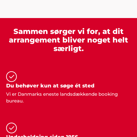
arrangerede alt fra mad til underholdning... men fik
alletiders fine hjælp fra Showbizz Danmark, som
leverede både forlystelse og musik. Tusind tak for
det - vi havde en super god fest".
Sammen sørger vi for, at dit
arrangement bliver noget helt
særligt.
Hans Laursen
"Det var en stor lettelse at få hjælp til
arrangementet og jeg takker mange gange for
god inspiration og dialog gennem hele processen".
Du behøver kun at søge ét sted
Vi er Danmarks eneste landsdækkende booking
Preben, Varde
bureau.
"Vi gjorde det igen! Overraskede familien med fest
og underholdning fra Showbizz Danmark. Det
virker hver gang".