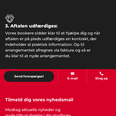
super god service, så kontakter vi helt sikkert
Showbizz Danmark. Vores årlige familie-fest var et
hit takket være god underholdning og musik, der
satte stemningen fra starten.
3. Aftalen udfærdiges:
Vores bookere sidder klar til at hjælpe dig og når
aftalen er på plads udfærdiges en kontrakt, der
indeholder al praktisk information. Op til
Sonja & Torsten, Holbæk
arrangementet afregnes via faktura og så er
"Det er måske kun 1 gang i livet, man holder sådan
en fest og så er det jo dejligt, at alting er i orden
du klar til at nyde arrangementet.
og man kan se tilbage på en god oplevelse. Tak for
hjælpen med musikken".
Send forespørgsel
E-mail
Ring op
Tilmeld dig vores nyhedsmail
Modtag aktuelle nyheder og
gode tilbud direkte i din mailboks.