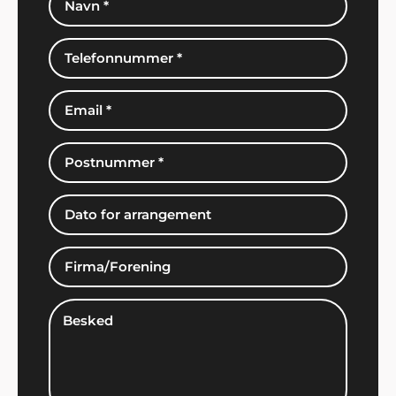
John Jensen, Herning
"Vi har booket musik gennem Showbizz Danmark.
God og kyndig vejledning og hurtig booking".
Edith Knudsen, Bramming
"Tak for hjælpen. Alle gæsterne roste
underholdningen. Stor anbefaling herfra".