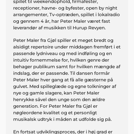
spillet til weekendophold, firmafester,
receptioner, havne- og byfester, open by night
arrangementer, Tv-optræden, spillet i lokalradio
og gennem 4 år, har Peter Maler været fast
leverandør af musikken til Hurup Revyen.
Peter Maler fra Gjøl spiller et meget bredt og
alsidigt repertoire under middagen fremført i et
passende lydniveau og med indføling og en
intuitiv fornemmelse for, hvilken genre der
behager publikum samt for hvilken mængde af
indslag, der er passende. Til dansen formår
Peter Maler hver gang at få alle gæsterne på
gulvet. Med spilleglæde og egne tolkninger af
nye og gamle slagere, kan Peter Maler
henrykke såvel den unge som den ældre
generation. For Peter Maler fra Gjøl er
nøgleordene kvalitet og et personligt
musikalsk udtryk i måden at udfolde sig på.
En fortsat udviklingsproces, der i høj grad er