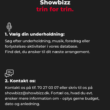
Showbizz
trin for trin.
1. Vælg din underholdning:
Søg efter underholdning, musik, foredrag eller
forlystelses-aktiviteter i vores database.
Find det, du ønsker til dit næste arrangement.
Knud Andersen, Faxe
"Det var en stor fornøjelse at finde underholdning
2. Kontakt os:
til vores reception hos Showbizz Danmark, hvor
udvalget i kunstnere er stort og bookingen foregik
Kontakt os på tlf. 70 27 03 07 eller skriv til os på
nemt".
showbizz@showbizz.dk. Fortæl os, hvad du evt.
ønsker mere information om - oplys gerne budget,
dato og anledning.