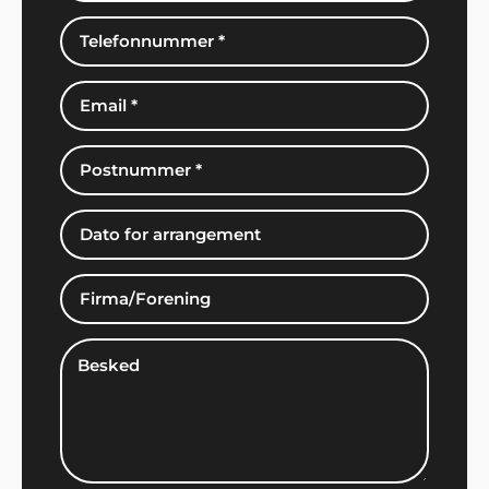
Mona Jørgensen, Slimminge
"Tusind tak for super fin betjening i forbindelse
med vores store fest. Det blev et rigtig godt
arrangement"..
Karoline K. Mortensen
"Hej Showbizz Danmark. Vil lige give en
tilbagemelding på vores fest - det blev et kanon
arrangement, som både vi og vores gæster var
meget tilfredse med. Vi vender helt sikkert tilbage
til jer når en ny fest skal arrangeres".