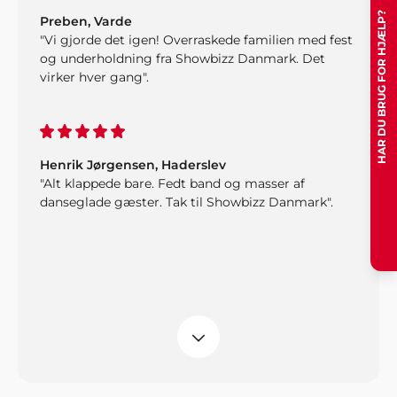
HAR DU BRUG FOR HJÆLP?
Preben, Varde
"Vi gjorde det igen! Overraskede familien med fest
og underholdning fra Showbizz Danmark. Det
virker hver gang".
Henrik Jørgensen, Haderslev
"Alt klappede bare. Fedt band og masser af
danseglade gæster. Tak til Showbizz Danmark".
Claus G. Mikkelsen
"Bestyrelsen og jeg fik igen et godt arrangement
op at stå. Denne gang leverede Showbizz Danmark