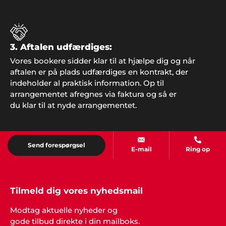
Preben, Varde
"Vi gjorde det igen! Overraskede familien med fest
og underholdning fra Showbizz Danmark. Det
virker hver gang".
3. Aftalen udfærdiges:
Vores bookere sidder klar til at hjælpe dig og når
aftalen er på plads udfærdiges en kontrakt, der
indeholder al praktisk information. Op til
arrangementet afregnes via faktura og så er
Henrik Jørgensen, Haderslev
"Alt klappede bare. Fedt band og masser af
du klar til at nyde arrangementet.
danseglade gæster. Tak til Showbizz Danmark".
Send forespørgsel
E-mail
Ring op
Tilmeld dig vores nyhedsmail
Modtag aktuelle nyheder og
gode tilbud direkte i din mailboks.