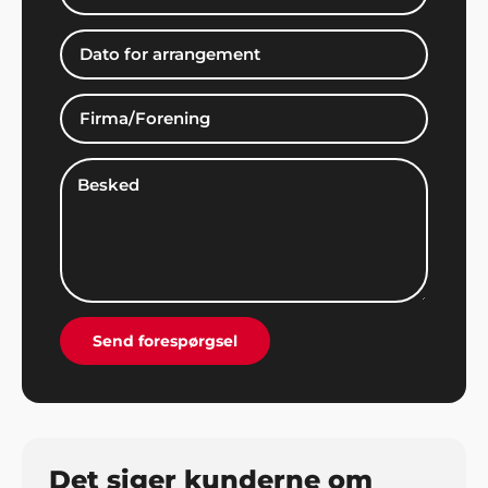
Bjørn Bendtsen, Kalundborg
"Vi var lidt på bar bund med underholdning og
musik til vores arrangement, men Showbizz
Danmark viste vejen med et stort udvalg og
masser af ideer".
Hans Laursen
"Det var en stor lettelse at få hjælp til
arrangementet og jeg takker mange gange for
god inspiration og dialog gennem hele processen".
Send forespørgsel
Det siger kunderne om