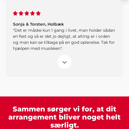
Sonja & Torsten, Holbæk
"Det er måske kun 1 gang i livet, man holder sådan
en fest og så er det jo dejligt, at alting er i orden
og man kan se tilbage på en god oplevelse. Tak for
hjælpen med musikken".
Mette og Pia
Hej Showbizz. Vi er mega glade for vi endelig må
holde fredagsbar igen og tusind tak for jeres ideer
til underholdning. Det gør det hele meget
nemmere jo"
Sammen sørger vi for, at dit
arrangement bliver noget helt
Jeanne, Roskilde
særligt.
"Godt med gode ideer, når man ikke selv har