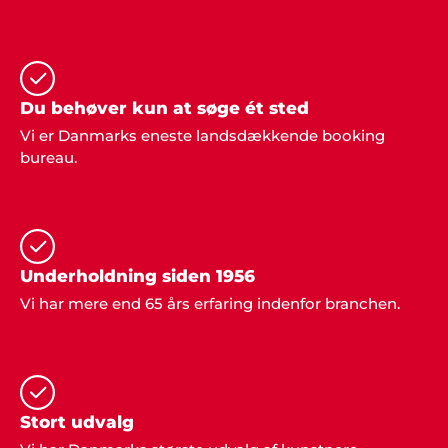
nogen. Vi havde en helt genial fest, takket være
Showbizz Danmark".
Du behøver kun at søge ét sted
Claus Nielsen, Ringe
Vi er Danmarks eneste landsdækkende booking
"I er for vilde! Vi snakker stadig om den fede fest vi
bureau.
holdt med klubben. Alt fra underholdning til musik
og mad var totalt i orden".
Underholdning siden 1956
Vi har mere end 65 års erfaring indenfor branchen.
Karoline K. Mortensen
"Hej Showbizz Danmark. Vil lige give en
tilbagemelding på vores fest - det blev et kanon
arrangement, som både vi og vores gæster var
Stort udvalg
meget tilfredse med. Vi vender helt sikkert tilbage