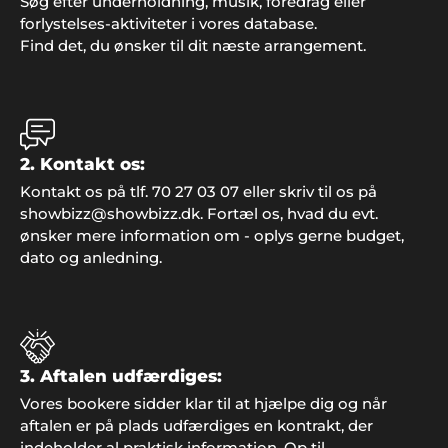
Søg efter underholdning, musik, foredrag eller
forlystelses-aktiviteter i vores database.
Find det, du ønsker til dit næste arrangement.
Kirsten og Kristoffer, Middelfart
"Vil man have et perfekt afviklet arrangement, så
2. Kontakt os:
er det bare nemmest og klogest at spørge en
professionel til råds. Vi forhørte os hos Showbizz
Kontakt os på tlf. 70 27 03 07 eller skriv til os på
Danmark, som tog telefonen, svarede på vores
showbizz@showbizz.dk. Fortæl os, hvad du evt.
spørgsmål, gav os masser af inspiration og
ønsker mere information om - oplys gerne budget,
afviklede et helt igennem perfekt arrangement for
dato og anledning.
både børn og voksne. Sådan skal det gøres. Stor
tak fra os".
3. Aftalen udfærdiges:
Henrik Jørgensen, Haderslev
Vores bookere sidder klar til at hjælpe dig og når
"Alt klappede bare. Fedt band og masser af
aftalen er på plads udfærdiges en kontrakt, der
danseglade gæster. Tak til Showbizz Danmark".
indeholder al praktisk information. Op til