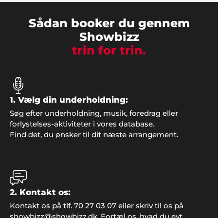
Sådan booker du gennem
Showbizz
trin for trin.
1. Vælg din underholdning:
Jeanne, Roskilde
Søg efter underholdning, musik, foredrag eller
"Godt med gode ideer, når man ikke selv har
forlystelses-aktiviteter i vores database.
nogen. Vi havde en helt genial fest, takket være
Find det, du ønsker til dit næste arrangement.
Showbizz Danmark".
Sonja & Torsten, Holbæk
2. Kontakt os:
"Det er måske kun 1 gang i livet, man holder sådan
Kontakt os på tlf. 70 27 03 07 eller skriv til os på
en fest og så er det jo dejligt, at alting er i orden
showbizz@showbizz.dk. Fortæl os, hvad du evt.