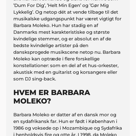
’Dum For Dig’, ’Helt Min Egen’ og ’Gør Mig
Lykkelig’. Og netop dét at vende tilbage til det
musikalske udgangspunkt har været vigtigt for
Barbara Moleko. Hun har stadig en af
Danmarks mest karakteristiske og største
kvindelige stemmer, og er absolut en af de
bedste kvindelige artister på den
dansksprogede musikscene netop nu. Barbara
Moleko kan optræde i flere forskellige
konstellationer: som en del af et hus-orkester,
akustisk med en guitarist og korsangere eller
som DJ sing-back.
HVEM ER BARBARA
MOLEKO?
Barbara Moleko er datter af en dansk mor og
en sydafrikansk far. Hun er født i København i
1986 og voksede op i Mozambique og Sydafrika
i henholdsvis fire og otte år. I 1998, da Moleko