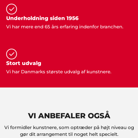
Danmark viste vejen med et stort udvalg og
masser af ideer".
Underholdning siden 1956
Vi har mere end 65 års erfaring indenfor branchen.
Kurt & Jonna, Ålborg
"Tak. Bare tak... Det var fantastisk at få professionel
vejledning i forbindelse med vores fest".
Stort udvalg
Claus Nielsen, Ringe
Vi har Danmarks største udvalg af kunstnere.
"I er for vilde! Vi snakker stadig om den fede fest vi
holdt med klubben. Alt fra underholdning til musik
og mad var totalt i orden".
VI ANBEFALER OGSÅ
Preben, Varde
Vi formidler kunstnere, som optræder på højt niveau og
"Vi gjorde det igen! Overraskede familien med fest
og underholdning fra Showbizz Danmark. Det
gør dit arrangement til noget helt specielt.