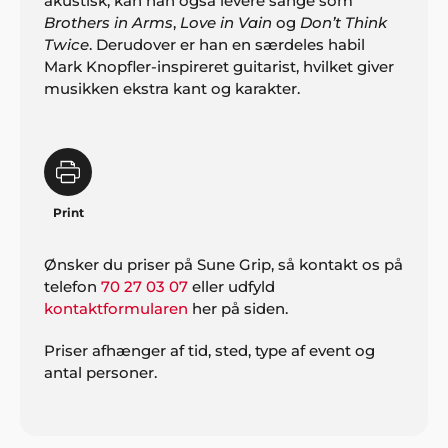
akustisk, kan han også levere sange som
Brothers in Arms
,
Love in Vain
og
Don’t Think
Twice
. Derudover er han en særdeles habil
Mark Knopfler-inspireret guitarist, hvilket giver
musikken ekstra kant og karakter.
Print
Ønsker du priser på Sune Grip, så kontakt os på
telefon
70 27 03 07
eller udfyld
kontaktformularen
her på siden.
Priser afhænger af tid, sted, type af event og
antal personer.