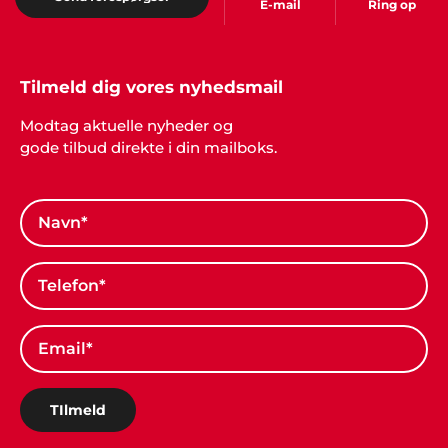
E-mail
Ring op
Tilmeld dig vores nyhedsmail
Modtag aktuelle nyheder og
gode tilbud direkte i din mailboks.
Kirsten og Kristoffer, Middelfart
"Vil man have et perfekt afviklet arrangement, så
er det bare nemmest og klogest at spørge en
professionel til råds. Vi forhørte os hos Showbizz
Danmark, som tog telefonen, svarede på vores
spørgsmål, gav os masser af inspiration og
afviklede et helt igennem perfekt arrangement for
både børn og voksne. Sådan skal det gøres. Stor
tak fra os".
TIlmeld