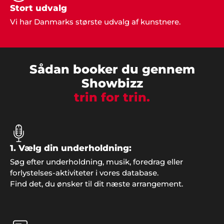
vejledning i forbindelse med vores fest".
Stort udvalg
Vi har Danmarks største udvalg af kunstnere.
Poul & Karin, Nivå
"Vi har kun ros til underholdningen til vores fest.
Sådan booker du gennem
Det blev et meget vellykket arrangement som vi
Showbizz
kan kigge tilbage på med glæde i mange år
fremover. Mange tak til jer".
trin for trin.
Sonja & Torsten, Holbæk
1. Vælg din underholdning:
"Det er måske kun 1 gang i livet, man holder sådan
Søg efter underholdning, musik, foredrag eller
en fest og så er det jo dejligt, at alting er i orden
forlystelses-aktiviteter i vores database.
og man kan se tilbage på en god oplevelse. Tak for
Find det, du ønsker til dit næste arrangement.
hjælpen med musikken".