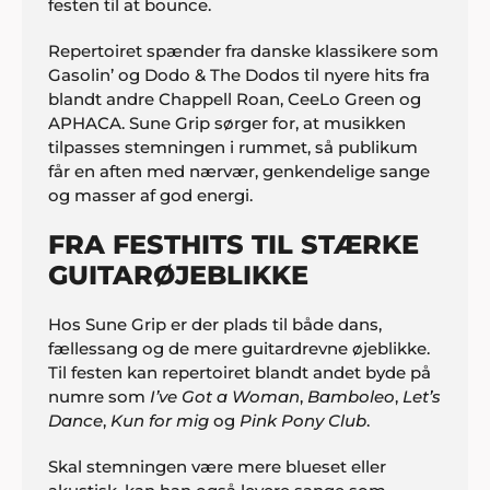
festen til at bounce.
Repertoiret spænder fra danske klassikere som
Gasolin’ og Dodo & The Dodos til nyere hits fra
blandt andre Chappell Roan, CeeLo Green og
APHACA. Sune Grip sørger for, at musikken
tilpasses stemningen i rummet, så publikum
får en aften med nærvær, genkendelige sange
og masser af god energi.
FRA FESTHITS TIL STÆRKE
GUITARØJEBLIKKE
Hos Sune Grip er der plads til både dans,
fællessang og de mere guitardrevne øjeblikke.
Til festen kan repertoiret blandt andet byde på
numre som
I’ve Got a Woman
,
Bamboleo
,
Let’s
Dance
,
Kun for mig
og
Pink Pony Club
.
Skal stemningen være mere blueset eller