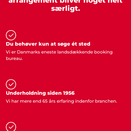
arrangement bliver noget helt
særligt.
Kim Tvarsted
"Fantastisk arrangement vi fik stablet på benene
ved hjælp af ShowBizz Danmark".
Du behøver kun at søge ét sted
Per Nielsen, Odense
Vi er Danmarks eneste landsdækkende booking
"Vi valgte Showbizz Danmark som leverandør til
bureau.
vores årlige fest. Stor tak for god service".
Underholdning siden 1956
Vi har mere end 65 års erfaring indenfor branchen.
Kurt & Jonna, Ålborg
"Tak. Bare tak... Det var fantastisk at få professionel