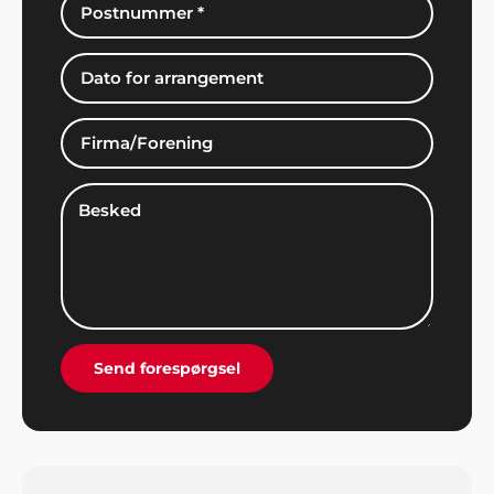
Henriette Højmann, Nykøbing M.
"Bare rart med god inspiration, dygtig hjælp i
telefonen og et overstået og meget vellykket
arrangement. I holdt, hvad I lovede. Tusind tak for
jer i Showbizz Danmark".
Edith Knudsen, Bramming
"Tak for hjælpen. Alle gæsterne roste
underholdningen. Stor anbefaling herfra".
Send forespørgsel