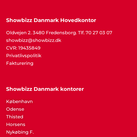
Henrik Jørgensen, Haderslev
Showbizz Danmark Hovedkontor
"Alt klappede bare. Fedt band og masser af
danseglade gæster. Tak til Showbizz Danmark".
Oldvejen 2. 3480 Fredensborg. Tlf. 70 27 03 07
showbizz@showbizz.dk
CVR: 19435849
Privatlivspolitik
Mona og Ejnar Schiødt
Fakturering
"Vi bliver konstant mindet om den dejlige fest vi
holdt sidste år. De voksne husker underholdningen
og børnene glemmer aldrig de fine forlystelser.
Showbizz Danmark leverede og hentede det hele -
Showbizz Danmark kontorer
det var jo nemt. Tusind tak for hjælp".
København
Odense
Thisted
Horsens
Nykøbing F.