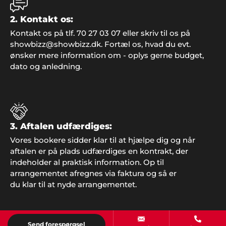
2. Kontakt os:
Kontakt os på tlf. 70 27 03 07 eller skriv til os på
showbizz@showbizz.dk. Fortæl os, hvad du evt.
Henriette Højmann, Nykøbing M.
ønsker mere information om - oplys gerne budget,
"Bare rart med god inspiration, dygtig hjælp i
dato og anledning.
telefonen og et overstået og meget vellykket
arrangement. I holdt, hvad I lovede. Tusind tak for
jer i Showbizz Danmark".
3. Aftalen udfærdiges:
Vores bookere sidder klar til at hjælpe dig og når
Edith Knudsen, Bramming
aftalen er på plads udfærdiges en kontrakt, der
"Tak for hjælpen. Alle gæsterne roste
indeholder al praktisk information. Op til
underholdningen. Stor anbefaling herfra".
arrangementet afregnes via faktura og så er
du klar til at nyde arrangementet.
Send forespørgsel