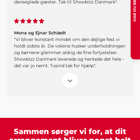
danseglade gæster. Tak til Showbizz Danmark".
Mona og Ejnar Schiødt
"Vi bliver konstant mindet om den dejlige fest vi
holdt sidste år. De voksne husker underholdningen
og børnene glemmer aldrig de fine forlystelser.
Showbizz Danmark leverede og hentede det hele -
det var jo nemt. Tusind tak for hjælp".
Frank Sørensen, Valby
"Super fin hjemmeside I har - nemt at finde
inspiration og udfylde formularen, og fedt I lige
følger op og ringer med mere information. Vi har
booket bandet og glæder os til arrangementet til
sommer. Tak for hjælpen".
Sammen sørger vi for, at dit