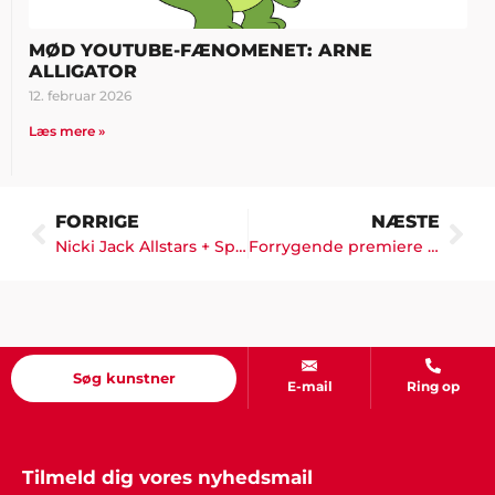
MØD YOUTUBE-FÆNOMENET: ARNE
ALLIGATOR
12. februar 2026
Læs mere »
FORRIGE
NÆSTE
Nicki Jack Allstars + Special Guest
Forrygende premiere på nyt show med Anders Bircow & Thomas Eje
Søg kunstner
E-mail
Ring op
Tilmeld dig vores nyhedsmail