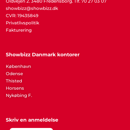
Oldvejen 2. 3480 Fredensborg. Tlf. 70 27 03 07
showbizz@showbizz.dk
CVR: 19435849
Privatlivspolitik
Fakturering
Showbizz Danmark kontorer
København
Odense
Thisted
Horsens
Nykøbing F.
Skriv en anmeldelse