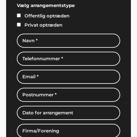
Vælg arrangementstype
Offentlig optræden
Privat optræden
Per S. Hemmingsen
"Jeg stod for den årlige familiefest i år og dvs. jeg
arrangerede alt fra mad til underholdning... men fik
alletiders fine hjælp fra Showbizz Danmark, som