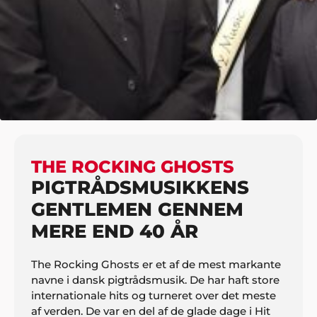
HJEM
MUSIK
50'ER/60'ER
THE ROCKING GHOSTS
THE ROCKING GHOSTS
PIGTRÅDSMUSIKKENS
GENTLEMEN GENNEM
MERE END 40 ÅR
The Rocking Ghosts er et af de mest markante
navne i dansk pigtrådsmusik. De har haft store
internationale hits og turneret over det meste
af verden. De var en del af de glade dage i Hit