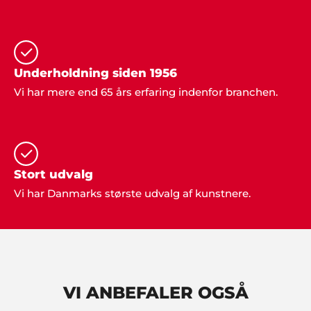
prøve at arrangere det hele selv, når I er fulde af
ideer og kan eksekvere det hele professionelt. Det
har sparet en masse tid og kræfter. Stor tak fra os.
Festen blev helt forrygende".
Underholdning siden 1956
Vi har mere end 65 års erfaring indenfor branchen.
Poul & Karin, Nivå
"Vi har kun ros til underholdningen til vores fest.
Det blev et meget vellykket arrangement som vi
kan kigge tilbage på med glæde i mange år
fremover. Mange tak til jer".
Stort udvalg
Vi har Danmarks største udvalg af kunstnere.
Kim Tvarsted
"Fantastisk arrangement vi fik stablet på benene
ved hjælp af ShowBizz Danmark".
VI ANBEFALER OGSÅ