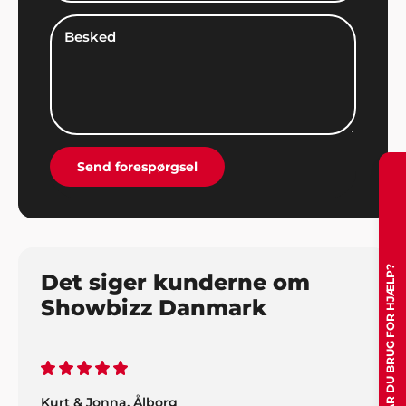
leverede både forlystelse og musik. Tusind tak for
det - vi havde en super god fest".
Peter, Åbenrå
"Hvis vi en anden gang får brug for gode ideer og
super god service, så kontakter vi helt sikkert
Send forespørgsel
Showbizz Danmark. Vores årlige familie-fest var et
hit takket være god underholdning og musik, der
satte stemningen fra starten.
HAR DU BRUG FOR HJÆLP?
Det siger kunderne om
Showbizz Danmark
Kurt & Jonna, Ålborg