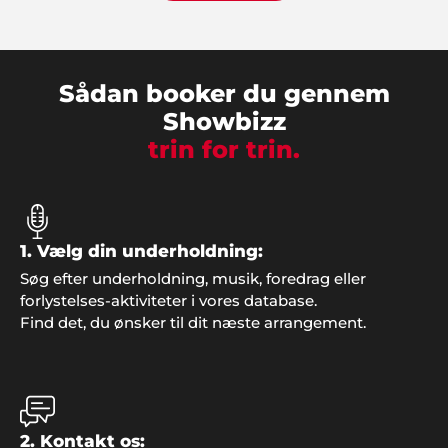
super god service, så kontakter vi helt sikkert
Showbizz Danmark. Vores årlige familie-fest var et
hit takket være god underholdning og musik, der
satte stemningen fra starten.
Sådan booker du gennem
Showbizz
trin for trin.
1. Vælg din underholdning:
Kurt & Jonna, Ålborg
Søg efter underholdning, musik, foredrag eller
"Tak. Bare tak... Det var fantastisk at få professionel
forlystelses-aktiviteter i vores database.
vejledning i forbindelse med vores fest".
Find det, du ønsker til dit næste arrangement.
Mona og Ejnar Schiødt
"Vi bliver konstant mindet om den dejlige fest vi
2. Kontakt os: