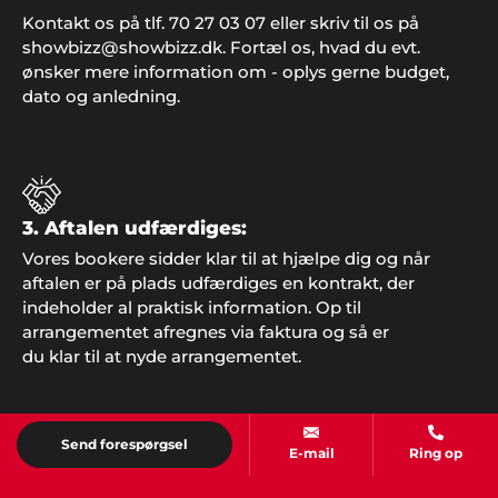
holdt sidste år. De voksne husker underholdningen
Kontakt os på tlf. 70 27 03 07 eller skriv til os på
og børnene glemmer aldrig de fine forlystelser.
showbizz@showbizz.dk. Fortæl os, hvad du evt.
Showbizz Danmark leverede og hentede det hele -
ønsker mere information om - oplys gerne budget,
det var jo nemt. Tusind tak for hjælp".
dato og anledning.
Mette og Pia
Hej Showbizz. Vi er mega glade for vi endelig må
3. Aftalen udfærdiges:
holde fredagsbar igen og tusind tak for jeres ideer
Vores bookere sidder klar til at hjælpe dig og når
til underholdning. Det gør det hele meget
aftalen er på plads udfærdiges en kontrakt, der
nemmere jo"
indeholder al praktisk information. Op til
arrangementet afregnes via faktura og så er
du klar til at nyde arrangementet.
Send forespørgsel
E-mail
Ring op