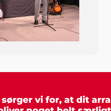
ørger vi for, at dit ar
bliver noget helt særligt