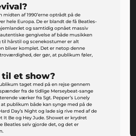
vival?
en midten af 1990’erne optrådt på de
over hele Europa. De er blandt de få Beatles-
i hjemlandet og samtidig opnået massiv
en autentiske gengivelse af både musikken
il hårstil og scenekostumer er alt
nen bliver komplet. Det er netop denne
roværdighed, der gør, at publikum føler,
til et show?
 publikum taget med på en rejse gennem
 spænder fra de tidlige Merseybeat-sange
nterende værker fra Sgt. Pepper’s Lonely
, at publikum både kan synge med på de
ard Day’s Night og lade sig rive med af de
 It Be og Hey Jude. Showet er krydret
Beatles selv gjorde det, og det er
n.