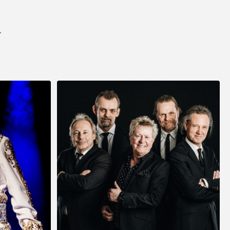
Preben, Varde
r
"Vi gjorde det igen! Overraskede familien
med fest og underholdning fra Showbizz
Danmark. Det virker hver gang".
Poul & Karin, Nivå
"Vi har kun ros til underholdningen til vores
fest. Det blev et meget vellykket
arrangement som vi kan kigge tilbage på
med glæde i mange år fremover. Mange tak
til jer".