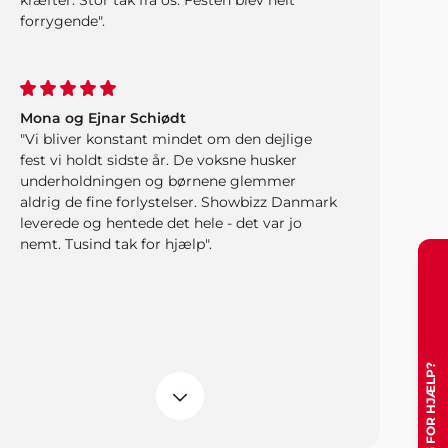
kræfter. Stor tak fra os. Festen blev helt
forrygende".
Mona og Ejnar Schiødt
"Vi bliver konstant mindet om den dejlige
fest vi holdt sidste år. De voksne husker
underholdningen og børnene glemmer
aldrig de fine forlystelser. Showbizz Danmark
leverede og hentede det hele - det var jo
nemt. Tusind tak for hjælp".
Familien Nyberg
"En konfirmation er en stor begivenhed, både
for konfirmand, forældre og familie. Vi havde