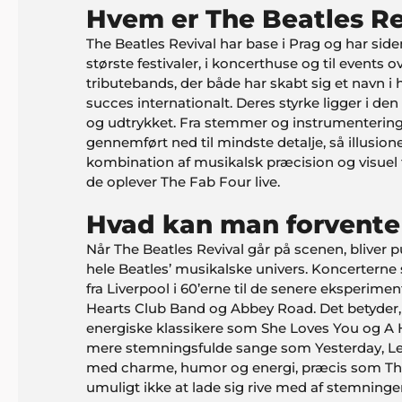
Hvem er The Beatles Re
The Beatles Revival har base i Prag og har sid
største festivaler, i koncerthuse og til events 
tributebands, der både har skabt sig et navn 
succes internationalt. Deres styrke ligger i d
og udtrykket. Fra stemmer og instrumentering t
gennemført ned til mindste detalje, så illusio
kombination af musikalsk præcision og visuel t
de oplever The Fab Four live.
Hvad kan man forvente 
Når The Beatles Revival går på scenen, bliver
hele Beatles’ musikalske univers. Koncerterne
fra Liverpool i 60’erne til de senere eksperime
Hearts Club Band og Abbey Road. Det betyder
energiske klassikere som She Loves You og A H
mere stemningsfulde sange som Yesterday, Let
med charme, humor og energi, præcis som The 
umuligt ikke at lade sig rive med af stemninge