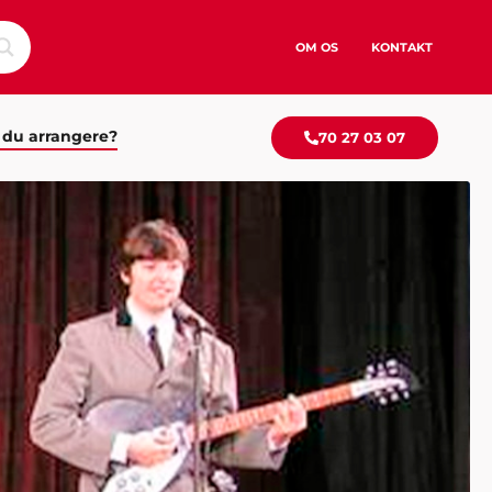
OM OS
KONTAKT
 du arrangere?
70 27 03 07