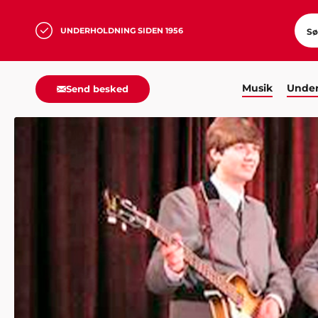
UNDERHOLDNING SIDEN 1956
Musik
Under
Send besked
HJEM
MUSIK
KOPIBANDS/JAMBANDS
THE BEATL