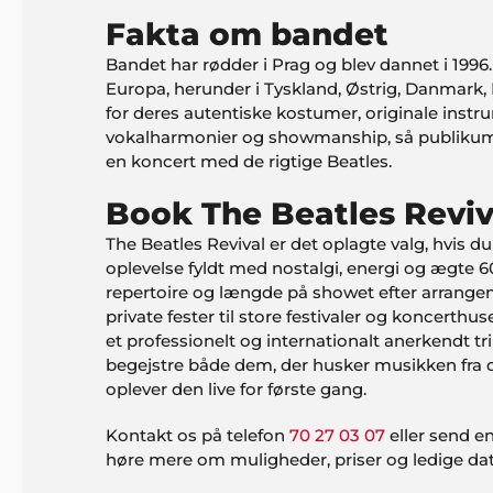
Fakta om bandet
Bandet har rødder i Prag og blev dannet i 1996
Europa, herunder i Tyskland, Østrig, Danmark, 
for deres autentiske kostumer, originale instr
vokalharmonier og showmanship, så publikum få
en koncert med de rigtige Beatles.
Book The Beatles Reviv
The Beatles Revival er det oplagte valg, hvis d
oplevelse fyldt med nostalgi, energi og ægte 6
repertoire og længde på showet efter arrangemen
private fester til store festivaler og koncerthu
et professionelt og internationalt anerkendt t
begejstre både dem, der husker musikken fra 
oplever den live for første gang.
Kontakt os på telefon
70 27 03 07
eller send en
høre mere om muligheder, priser og ledige dat