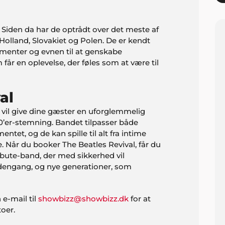
. Siden da har de optrådt over det meste af
Holland, Slovakiet og Polen. De er kendt
umenter og evnen til at genskabe
r en oplevelse, der føles som at være til
al
u vil give dine gæster en uforglemmelig
0’er-stemning. Bandet tilpasser både
tet, og de kan spille til alt fra intime
se. Når du booker The Beatles Revival, får du
ribute-band, der med sikkerhed vil
dengang, og nye generationer, som
 e-mail til
showbizz@showbizz.dk
for at
oer.