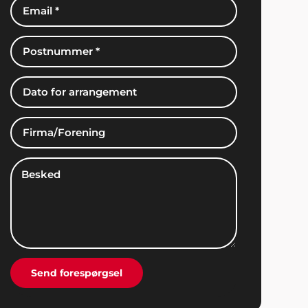
Poul & Karin, Nivå
"Vi har kun ros til underholdningen til vores
fest. Det blev et meget vellykket
arrangement som vi kan kigge tilbage på
med glæde i mange år fremover. Mange tak
til jer".
Lisette Møller, Kolding
"Vi havde helt sikkert ikke fået den fantastiske
fest uden hjælp fra Showbizz Danmark. Nu er
vi en super god oplevelse rigere. Tusind tak
for sparring og input".
Send forespørgsel