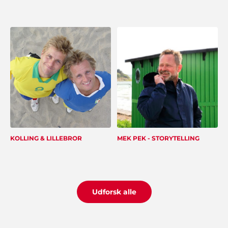
Hans Laursen
"Det var en stor lettelse at få hjælp til
arrangementet og jeg takker mange gange for
god inspiration og dialog gennem hele processen".
John Jensen, Herning
"Vi har booket musik gennem Showbizz Danmark.
KOLLING & LILLEBROR
MEK PEK - STORYTELLING
God og kyndig vejledning og hurtig booking".
Udforsk alle
Edith Knudsen, Bramming
"Tak for hjælpen. Alle gæsterne roste
underholdningen. Stor anbefaling herfra".