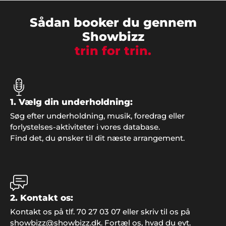
Sådan booker du gennem
Showbizz
trin for trin.
1. Vælg din underholdning:
Søg efter underholdning, musik, foredrag eller
forlystelses-aktiviteter i vores database.
Find det, du ønsker til dit næste arrangement.
Kurt & Jonna, Ålborg
"Tak. Bare tak... Det var fantastisk at få professionel
2. Kontakt os:
vejledning i forbindelse med vores fest".
Kontakt os på tlf. 70 27 03 07 eller skriv til os på
showbizz@showbizz.dk. Fortæl os, hvad du evt.