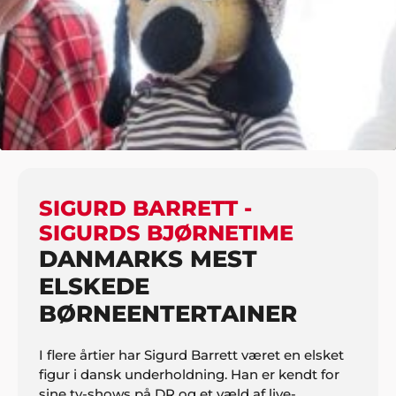
HJEM
BØRN
KONCERTER FOR BØRN
SIGURD BARRETT – SIGURDS BJØRNETIME
SIGURD BARRETT -
SIGURDS BJØRNETIME
DANMARKS MEST
ELSKEDE
BØRNEENTERTAINER
I flere årtier har Sigurd Barrett været en elsket
figur i dansk underholdning. Han er kendt for
sine tv-shows på DR og et væld af live-