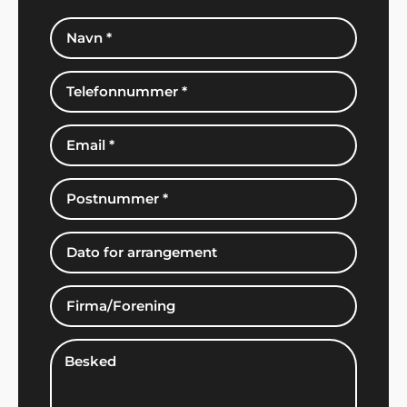
John Jensen, Herning
"Vi har booket musik gennem Showbizz Danmark.
God og kyndig vejledning og hurtig booking".
Edith Knudsen, Bramming
"Tak for hjælpen. Alle gæsterne roste
underholdningen. Stor anbefaling herfra".