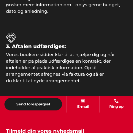
ønsker mere information om - oplys gerne budget,
dato og anledning.
Mette og Pia
Hej Showbizz. Vi er mega glade for vi endelig må
holde fredagsbar igen og tusind tak for jeres ideer
til underholdning. Det gør det hele meget
nemmere jo"
3. Aftalen udfærdiges:
Vores bookere sidder klar til at hjælpe dig og når
aftalen er på plads udfærdiges en kontrakt, der
indeholder al praktisk information. Op til
Kirsten og Kristoffer, Middelfart
arrangementet afregnes via faktura og så er
"Vil man have et perfekt afviklet arrangement, så
er det bare nemmest og klogest at spørge en
du klar til at nyde arrangementet.
professionel til råds. Vi forhørte os hos Showbizz
Danmark, som tog telefonen, svarede på vores
spørgsmål, gav os masser af inspiration og
Send forespørgsel
afviklede et helt igennem perfekt arrangement for
E-mail
Ring op
både børn og voksne. Sådan skal det gøres. Stor
tak fra os".
Tilmeld dig vores nyhedsmail