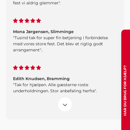
fest vi aldrig glemmer".
Mona Jørgensen, Slimminge
"Tusind tak for super fin betjening i forbindelse
med vores store fest. Det blev et rigtig godt
arrangement"..
HAR DU BRUG FOR HJÆLP?
Edith Knudsen, Bramming
"Tak for hjælpen. Alle gæsterne roste
underholdningen. Stor anbefaling herfra".
Jan Rasmussen, Roskilde
"Vi er super tilfredse med den helt igennem
fantastiske service. Tak for hjælpen med
underholdningen til vores fest".