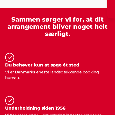
Sammen sørger vi for, at dit
Merete Møller og sønner
arrangement bliver noget helt
"Vi er blevet de nye festarrangører i familien efter
særligt.
vores meget vellykkede arrangement sidst... og det
job tager vi gerne med Showbizz Danmark som
sparringspartner. Alt gik som smurt"
Du behøver kun at søge ét sted
Henrik Jørgensen, Haderslev
Vi er Danmarks eneste landsdækkende booking
"Alt klappede bare. Fedt band og masser af
bureau.
danseglade gæster. Tak til Showbizz Danmark".
Underholdning siden 1956
Anne Jensen, Åbenrå