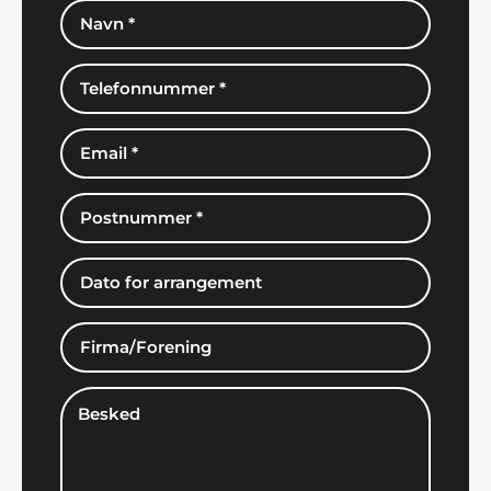
Kim Tvarsted
"Fantastisk arrangement vi fik stablet på benene
ved hjælp af ShowBizz Danmark".
Per Nielsen, Odense
"Vi valgte Showbizz Danmark som leverandør til