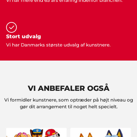
Vi har mere end 65 års erfaring indenfor branchen.
"Vi har gennem de sidste 5 år brugt Showbizz
Danmark til at finde underholdning til vores fester.
Her får vi altid god service og gode muligheder".
Stort udvalg
Kasper og Lars, Holbæk
Vi har Danmarks største udvalg af kunstnere.
"Vi synes I fortjener stor ros for jeres arbejde. Vi
havde en super fed legedag for børnene og alle var
meget glade. Super cool med de mange sjove
indslag fra Showbizz Danmark".
VI ANBEFALER OGSÅ
Vi formidler kunstnere, som optræder på højt niveau og
Claus G. Mikkelsen
"Bestyrelsen og jeg fik igen et godt arrangement
gør dit arrangement til noget helt specielt.
op at stå. Denne gang leverede Showbizz Danmark
musikken og det var vi alle meget tilfredse med.
Gode anbefalinger herfra".