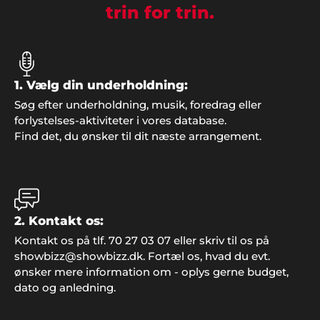
trin for trin.
Jakob Højbjerg
"Vi holdt en helt genial fest for vores forældre til
1. Vælg din underholdning:
deres guldbryllup og fandt underholdningen på
jeres hjemmeside. Jeg synes det er nemt at hente
Søg efter underholdning, musik, foredrag eller
inspiration når man ikke er helt sikker på, hvad det
forlystelses-aktiviteter i vores database.
er man leder efter. Stor tak for hjælpen, det blev en
Find det, du ønsker til dit næste arrangement.
fest vi aldrig glemmer".
Mona Jørgensen, Slimminge
2. Kontakt os:
"Tusind tak for super fin betjening i forbindelse
Kontakt os på tlf. 70 27 03 07 eller skriv til os på
med vores store fest. Det blev et rigtig godt
showbizz@showbizz.dk. Fortæl os, hvad du evt.
arrangement"..
ønsker mere information om - oplys gerne budget,
dato og anledning.