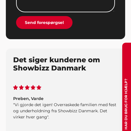
MEN, så fandt vi på at kontakte Showbizz Danmark
som nærmest klarede det hele og leverede både
musik og underholdning. Super fedt. Tak for det".
Send forespørgsel
Det siger kunderne om
Showbizz Danmark
HAR DU BRUG FOR HJÆLP?
Preben, Varde
"Vi gjorde det igen! Overraskede familien med fest
og underholdning fra Showbizz Danmark. Det
virker hver gang".