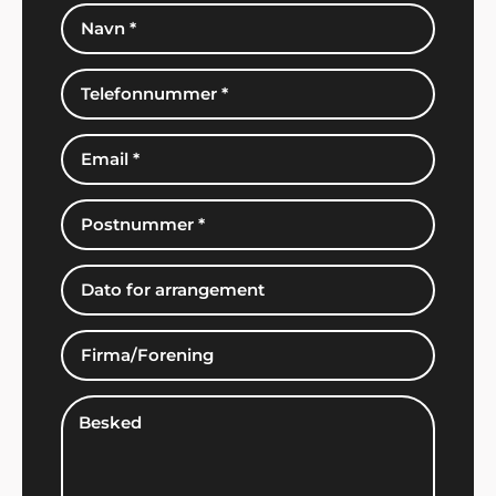
Bjørn Bendtsen, Kalundborg
"Vi var lidt på bar bund med underholdning og
musik til vores arrangement, men Showbizz
Danmark viste vejen med et stort udvalg og
masser af ideer".
Søren og Henning
"Lidt af et vovestykke vi kastede os ud i, da vi
sagde ja til at arrangere årets julefrokost i klubben.