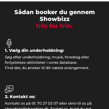
Søren og Henning
"Lidt af et vovestykke vi kastede os ud i, da vi
Sådan booker du gennem
sagde ja til at arrangere årets julefrokost i klubben.
Showbizz
MEN, så fandt vi på at kontakte Showbizz Danmark
trin for trin.
som nærmest klarede det hele og leverede både
musik og underholdning. Super fedt. Tak for det".
1. Vælg din underholdning:
Søg efter underholdning, musik, foredrag eller
forlystelses-aktiviteter i vores database.
Find det, du ønsker til dit næste arrangement.
2. Kontakt os:
Preben, Varde
Kontakt os på tlf. 70 27 03 07 eller skriv til os på
"Vi gjorde det igen! Overraskede familien med fest
showbizz@showbizz.dk. Fortæl os, hvad du evt.