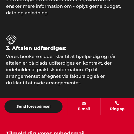
og underholdning fra Showbizz Danmark. Det
ønsker mere information om - oplys gerne budget,
virker hver gang".
dato og anledning.
Frank Sørensen, Valby
"Super fin hjemmeside I har - nemt at finde
3. Aftalen udfærdiges:
inspiration og udfylde formularen, og fedt I lige
Vores bookere sidder klar til at hjælpe dig og når
følger op og ringer med mere information. Vi har
aftalen er på plads udfærdiges en kontrakt, der
booket bandet og glæder os til arrangementet til
indeholder al praktisk information. Op til
sommer. Tak for hjælpen".
arrangementet afregnes via faktura og så er
du klar til at nyde arrangementet.
Peter, Åbenrå
Send forespørgsel
"Hvis vi en anden gang får brug for gode ideer og
E-mail
Ring op
super god service, så kontakter vi helt sikkert
Showbizz Danmark. Vores årlige familie-fest var et
hit takket være god underholdning og musik, der
satte stemningen fra starten.
Tilmeld dig vores nyhedsmail