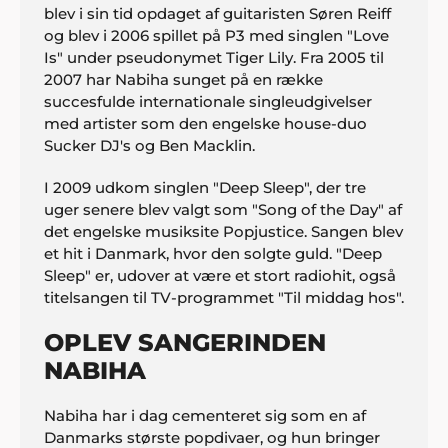
blev i sin tid opdaget af guitaristen Søren Reiff
og blev i 2006 spillet på P3 med singlen "Love
Is" under pseudonymet Tiger Lily. Fra 2005 til
2007 har Nabiha sunget på en række
succesfulde internationale singleudgivelser
med artister som den engelske house-duo
Sucker DJ's og Ben Macklin.
I 2009 udkom singlen "Deep Sleep", der tre
uger senere blev valgt som "Song of the Day" af
det engelske musiksite Popjustice. Sangen blev
et hit i Danmark, hvor den solgte guld. "Deep
Sleep" er, udover at være et stort radiohit, også
titelsangen til TV-programmet "Til middag hos".
OPLEV SANGERINDEN
NABIHA
Nabiha har i dag cementeret sig som en af
Danmarks største popdivaer, og hun bringer