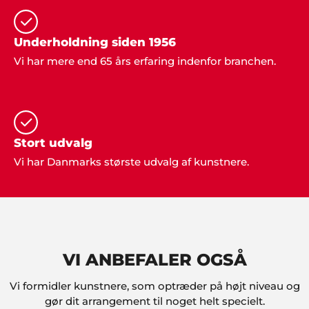
Edith Knudsen, Bramming
Underholdning siden 1956
"Tak for hjælpen. Alle gæsterne roste
underholdningen. Stor anbefaling herfra".
Vi har mere end 65 års erfaring indenfor branchen.
Per Nielsen, Odense
"Vi valgte Showbizz Danmark som leverandør til
vores årlige fest. Stor tak for god service".
Stort udvalg
Vi har Danmarks største udvalg af kunstnere.
Jeanne, Roskilde
"Godt med gode ideer, når man ikke selv har
nogen. Vi havde en helt genial fest, takket være
Showbizz Danmark".
VI ANBEFALER OGSÅ
Vi formidler kunstnere, som optræder på højt niveau og
gør dit arrangement til noget helt specielt.