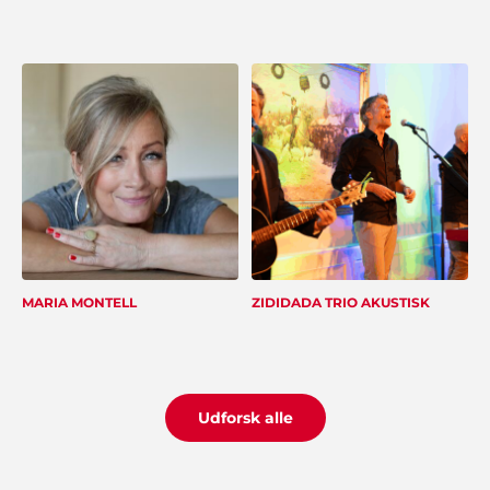
Jan Rasmussen, Roskilde
"Vi er super tilfredse med den helt igennem
fantastiske service. Tak for hjælpen med
underholdningen til vores fest".
MARIA MONTELL
ZIDIDADA TRIO AKUSTISK
Bjørn Bendtsen, Kalundborg
"Vi var lidt på bar bund med underholdning og
musik til vores arrangement, men Showbizz
Danmark viste vejen med et stort udvalg og
masser af ideer".
Udforsk alle