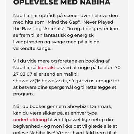
OPLEVELSE MED NABIHA
Nabiha har optrådt på scener over hele verden
med hits som "Mind the Gap", "Never Played
the Bass" og "Animals". Du og dine gæster kan
se frem til en fantastisk og energisk
liveoptræden og synge med på alle de
velkendte sange.
Vil du vide mere og foretage en booking af
Nabiha, så
kontakt
os ved at ringe på telefon 70
27 03 07 eller send en mail til
showbizz@showbizz.dk, så gør vi os umage for
at besvare dine spørgsmål og tilrettelægge et
program.
Når du booker gennem Showbizz Danmark,
kan du være sikker på, at enhver type
underholdning
bliver tilpasset lige netop din
begivenhed - og mon ikke det vil glæde alle at
opleve Nabiha live! Vi ser i hvert fald frem til at