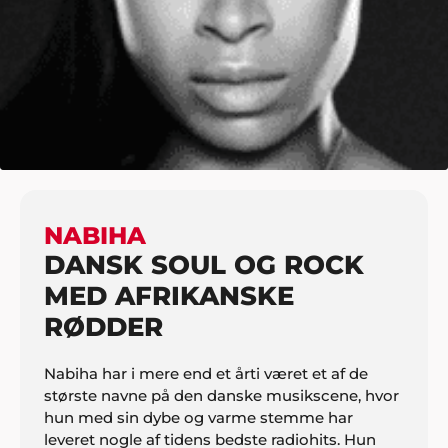
HJEM
MUSIK
KONCERTNAVNE
NABIHA
NABIHA
DANSK SOUL OG ROCK
MED AFRIKANSKE
RØDDER
Nabiha har i mere end et årti været et af de
største navne på den danske musikscene, hvor
hun med sin dybe og varme stemme har
leveret nogle af tidens bedste radiohits. Hun