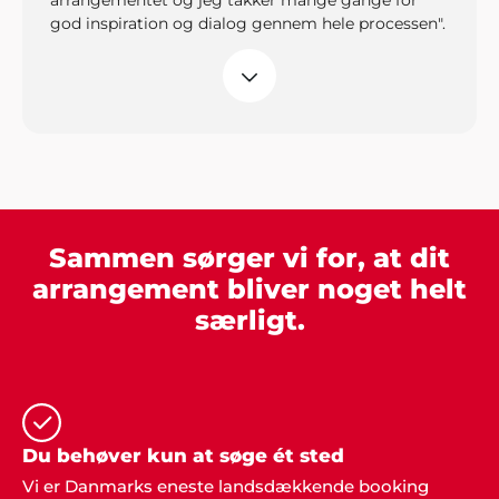
arrangementet og jeg takker mange gange for
god inspiration og dialog gennem hele processen".
Henriette Højmann, Nykøbing M.
"Bare rart med god inspiration, dygtig hjælp i
telefonen og et overstået og meget vellykket
arrangement. I holdt, hvad I lovede. Tusind tak for
jer i Showbizz Danmark".
Sammen sørger vi for, at dit
arrangement bliver noget helt
Kurt & Jonna, Ålborg
særligt.
"Tak. Bare tak... Det var fantastisk at få professionel
vejledning i forbindelse med vores fest".
Du behøver kun at søge ét sted
Martin, Hobro
"Vi leder allerede efter påskud for en ny fest. Tusind
Vi er Danmarks eneste landsdækkende booking