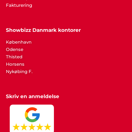
Fakturering
Hans Laursen
"Det var en stor lettelse at få hjælp til
arrangementet og jeg takker mange gange for
Showbizz Danmark kontorer
god inspiration og dialog gennem hele processen".
København
Odense
Thisted
Horsens
Nykøbing F.
Skriv en anmeldelse