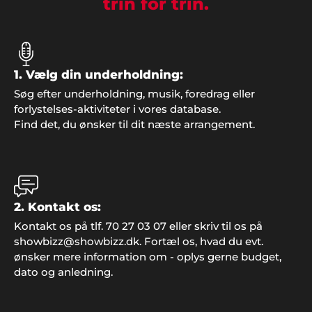
trin for trin.
det - vi havde en super god fest".
1. Vælg din underholdning:
Claus Nielsen, Ringe
Søg efter underholdning, musik, foredrag eller
"I er for vilde! Vi snakker stadig om den fede fest vi
forlystelses-aktiviteter i vores database.
holdt med klubben. Alt fra underholdning til musik
Find det, du ønsker til dit næste arrangement.
og mad var totalt i orden".
2. Kontakt os:
Kontakt os på tlf. 70 27 03 07 eller skriv til os på
showbizz@showbizz.dk. Fortæl os, hvad du evt.
Kim Thorsted, Sæby
ønsker mere information om - oplys gerne budget,
"Super arrangement. Vi fik god betjening hos
dato og anledning.
Showbizz Danmark".