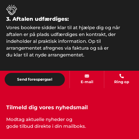
Familien Nyberg
3. Aftalen udfærdiges:
"En konfirmation er en stor begivenhed, både for
Vores bookere sidder klar til at hjælpe dig og når
konfirmand, forældre og familie. Vi havde valgt at
aftalen er på plads udfærdiges en kontrakt, der
gøre lidt ekstra ud af det til festen og bookede
indeholder al praktisk information. Op til
musik og underholdning gennem Showbizz
Danmark. Det hele gik bare fantastisk og vi skulle
arrangementet afregnes via faktura og så er
ikke bekymre os om noget som helst, bookeren
du klar til at nyde arrangementet.
klarede det hele. Stor ros og stor tak herfra".
Send forespørgsel
E-mail
Ring op
Tilmeld dig vores nyhedsmail
Modtag aktuelle nyheder og
gode tilbud direkte i din mailboks.