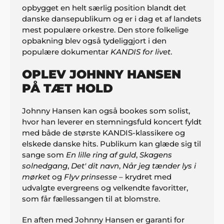
opbygget en helt særlig position blandt det
danske dansepublikum og er i dag et af landets
mest populære orkestre. Den store folkelige
opbakning blev også tydeliggjort i den
populære dokumentar
KANDIS for livet
.
OPLEV JOHNNY HANSEN
PÅ TÆT HOLD
Johnny Hansen kan også bookes som solist,
hvor han leverer en stemningsfuld koncert fyldt
med både de største KANDIS-klassikere og
elskede danske hits. Publikum kan glæde sig til
sange som
En lille ring af guld
,
Skagens
solnedgang
,
Det' dit navn
,
Når jeg tænder lys i
mørket
og
Flyv prinsesse
– krydret med
udvalgte evergreens og velkendte favoritter,
som får fællessangen til at blomstre.
En aften med Johnny Hansen er garanti for