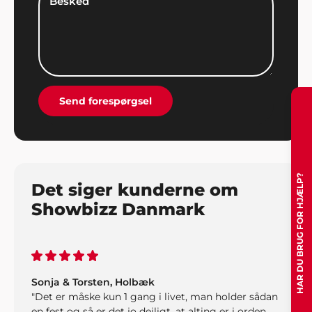
konfirmand, forældre og familie. Vi havde valgt at
gøre lidt ekstra ud af det til festen og bookede
musik og underholdning gennem Showbizz
Danmark. Det hele gik bare fantastisk og vi skulle
ikke bekymre os om noget som helst, bookeren
klarede det hele. Stor ros og stor tak herfra".
Send forespørgsel
HAR DU BRUG FOR HJÆLP?
Det siger kunderne om
Showbizz Danmark
Sonja & Torsten, Holbæk
"Det er måske kun 1 gang i livet, man holder sådan
en fest og så er det jo dejligt, at alting er i orden