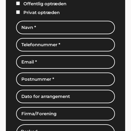
Offentlig optræden
Privat optræden
Kim Thorsted, Sæby
"Super arrangement. Vi fik god betjening hos
Showbizz Danmark".
Familien Nyberg
"En konfirmation er en stor begivenhed, både for