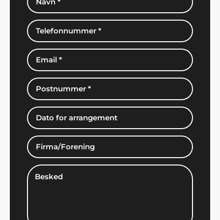
John Jensen, Herning
"Vi har booket musik gennem Showbizz Danmark.
God og kyndig vejledning og hurtig booking".
Jan Rasmussen, Roskilde
"Vi er super tilfredse med den helt igennem
fantastiske service. Tak for hjælpen med
underholdningen til vores fest".