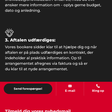
ønsker mere information om - oplys gerne budget,
Mona og Ejnar Schiødt
dato og anledning.
"Vi bliver konstant mindet om den dejlige fest vi
holdt sidste år. De voksne husker underholdningen
og børnene glemmer aldrig de fine forlystelser.
Showbizz Danmark leverede og hentede det hele -
det var jo nemt. Tusind tak for hjælp".
3. Aftalen udfærdiges:
Vores bookere sidder klar til at hjælpe dig og når
aftalen er på plads udfærdiges en kontrakt, der
indeholder al praktisk information. Op til
Hans Laursen
arrangementet afregnes via faktura og så er
"Det var en stor lettelse at få hjælp til
du klar til at nyde arrangementet.
arrangementet og jeg takker mange gange for
god inspiration og dialog gennem hele processen".
Send forespørgsel
E-mail
Ring op
Henny Nielsen
"På vegne af hele vores ældreforening takker jeg
Showbizz Danmark mange gange for god service
Tilmeld dig vores nyhedsmail