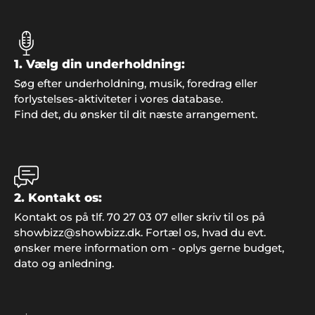
Henriette Højmann, Nykøbing M.
"Bare rart med god inspiration, dygtig hjælp i
telefonen og et overstået og meget vellykket
1. Vælg din underholdning:
arrangement. I holdt, hvad I lovede. Tusind tak for
Søg efter underholdning, musik, foredrag eller
jer i Showbizz Danmark".
forlystelses-aktiviteter i vores database.
Find det, du ønsker til dit næste arrangement.
Martin, Hobro
"Vi leder allerede efter påskud for en ny fest. Tusind
tak for alle de gode råd og ideer til festen.
Underholdningen vi bookede hos jer sad lige i
2. Kontakt os:
skabet".
Kontakt os på tlf. 70 27 03 07 eller skriv til os på
showbizz@showbizz.dk. Fortæl os, hvad du evt.
ønsker mere information om - oplys gerne budget,
dato og anledning.
Preben, Varde
"Vi gjorde det igen! Overraskede familien med fest
og underholdning fra Showbizz Danmark. Det