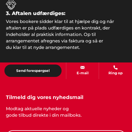
virker hver gang".
3. Aftalen udfærdiges:
Vores bookere sidder klar til at hjælpe dig og når
aftalen er på plads udfærdiges en kontrakt, der
indeholder al praktisk information. Op til
arrangementet afregnes via faktura og så er
du klar til at nyde arrangementet.
Send forespørgsel
E-mail
Ring op
Jakob Højbjerg
"Vi holdt en helt genial fest for vores forældre til
deres guldbryllup og fandt underholdningen på
Tilmeld dig vores nyhedsmail
jeres hjemmeside. Jeg synes det er nemt at hente
inspiration når man ikke er helt sikker på, hvad det
Modtag aktuelle nyheder og
er man leder efter. Stor tak for hjælpen, det blev en
gode tilbud direkte i din mailboks.
fest vi aldrig glemmer".