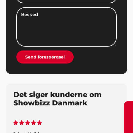
skabet".
Preben, Varde
"Vi gjorde det igen! Overraskede familien med fest
og underholdning fra Showbizz Danmark. Det
virker hver gang".
Send forespørgsel
Det siger kunderne om
Showbizz Danmark