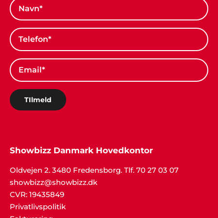
Tonny & Line, Viborg
"Vi traf den rigtige beslutning, da vi kontaktede jer
og fik ideer til vores fest. Musik og underholdning
var bare helt perfekt og lige som vi ønskede os det
skulle blive".
TIlmeld
Henrik Jørgensen, Haderslev
"Alt klappede bare. Fedt band og masser af
danseglade gæster. Tak til Showbizz Danmark".
Showbizz Danmark Hovedkontor
Oldvejen 2. 3480 Fredensborg. Tlf. 70 27 03 07
showbizz@showbizz.dk
CVR: 19435849
Privatlivspolitik