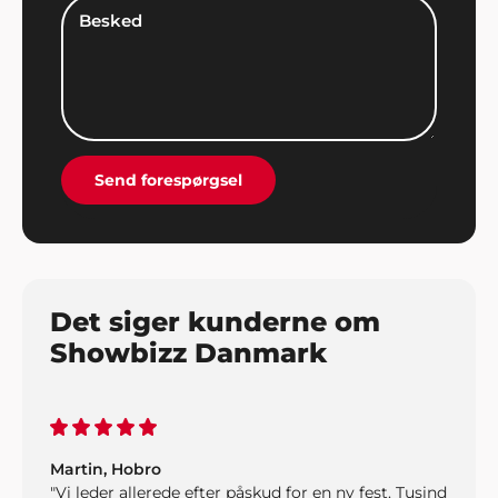
Familien Nyberg
"En konfirmation er en stor begivenhed, både for
konfirmand, forældre og familie. Vi havde valgt at
gøre lidt ekstra ud af det til festen og bookede
musik og underholdning gennem Showbizz
Danmark. Det hele gik bare fantastisk og vi skulle
ikke bekymre os om noget som helst, bookeren
Send forespørgsel
klarede det hele. Stor ros og stor tak herfra".
Det siger kunderne om
Showbizz Danmark
Martin, Hobro
"Vi leder allerede efter påskud for en ny fest. Tusind