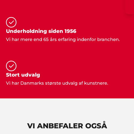
"Når jeg tænker over det, er det jo helt tosset at
prøve at arrangere det hele selv, når I er fulde af
ideer og kan eksekvere det hele professionelt. Det
har sparet en masse tid og kræfter. Stor tak fra os.
Festen blev helt forrygende".
Underholdning siden 1956
Vi har mere end 65 års erfaring indenfor branchen.
Hans Laursen
"Det var en stor lettelse at få hjælp til
arrangementet og jeg takker mange gange for
god inspiration og dialog gennem hele processen".
Stort udvalg
Vi har Danmarks største udvalg af kunstnere.
Edith Knudsen, Bramming
"Tak for hjælpen. Alle gæsterne roste
underholdningen. Stor anbefaling herfra".
VI ANBEFALER OGSÅ