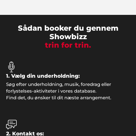
gøre lidt ekstra ud af det til festen og bookede
musik og underholdning gennem Showbizz
Danmark. Det hele gik bare fantastisk og vi skulle
ikke bekymre os om noget som helst, bookeren
klarede det hele. Stor ros og stor tak herfra".
Sådan booker du gennem
Showbizz
trin for trin.
1. Vælg din underholdning:
Søg efter underholdning, musik, foredrag eller
forlystelses-aktiviteter i vores database.
Find det, du ønsker til dit næste arrangement.
Martin, Hobro
"Vi leder allerede efter påskud for en ny fest. Tusind
tak for alle de gode råd og ideer til festen.
Underholdningen vi bookede hos jer sad lige i
skabet".
2. Kontakt os: