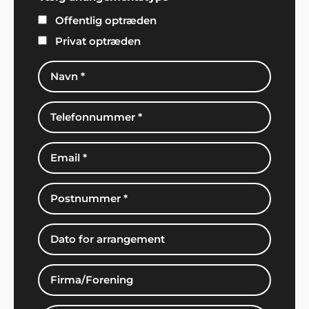
Offentlig optræden
Privat optræden
Kim Thorsted, Sæby
"Super arrangement. Vi fik god betjening hos
Showbizz Danmark".