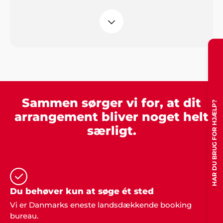
Jan Rasmussen, Roskilde
"Vi er super tilfredse med den helt igennem
fantastiske service. Tak for hjælpen med
underholdningen til vores fest".
Sammen sørger vi for, at dit
HAR DU BRUG FOR HJÆLP?
Mona og Ejnar Schiødt
arrangement bliver noget helt
"Vi bliver konstant mindet om den dejlige fest vi
særligt.
holdt sidste år. De voksne husker underholdningen
og børnene glemmer aldrig de fine forlystelser.
Showbizz Danmark leverede og hentede det hele -
det var jo nemt. Tusind tak for hjælp".
Du behøver kun at søge ét sted
Vi er Danmarks eneste landsdækkende booking
Jakob Hansen, Slangerup
bureau.