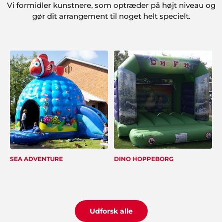
Vi formidler kunstnere, som optræder på højt niveau og
Merete Møller og sønner
"Vi er blevet de nye festarrangører i familien efter
gør dit arrangement til noget helt specielt.
vores meget vellykkede arrangement sidst... og det
job tager vi gerne med Showbizz Danmark som
sparringspartner. Alt gik som smurt"
Kim Thorsted, Sæby
"Super arrangement. Vi fik god betjening hos
Showbizz Danmark".
SEA ADVENTURE
DINO HOPPEBORG
Familien Nyberg
"En konfirmation er en stor begivenhed, både for
Udforsk alle
konfirmand, forældre og familie. Vi havde valgt at