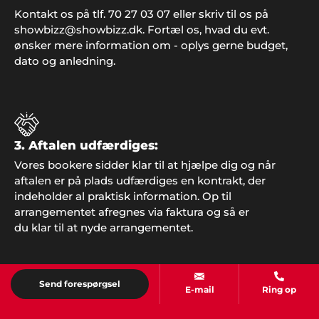
Kontakt os på tlf. 70 27 03 07 eller skriv til os på
showbizz@showbizz.dk. Fortæl os, hvad du evt.
ønsker mere information om - oplys gerne budget,
Tonny & Line, Viborg
dato og anledning.
"Vi traf den rigtige beslutning, da vi kontaktede jer
og fik ideer til vores fest. Musik og underholdning
var bare helt perfekt og lige som vi ønskede os det
skulle blive".
3. Aftalen udfærdiges:
Vores bookere sidder klar til at hjælpe dig og når
aftalen er på plads udfærdiges en kontrakt, der
John Jensen, Herning
indeholder al praktisk information. Op til
"Vi har booket musik gennem Showbizz Danmark.
arrangementet afregnes via faktura og så er
God og kyndig vejledning og hurtig booking".
du klar til at nyde arrangementet.
Send forespørgsel
E-mail
Ring op