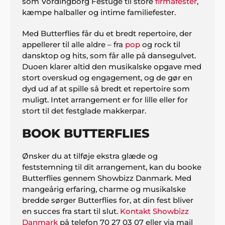
som Vordingborg Festuge til store
firmafester
,
kæmpe halballer og intime familiefester.
Med Butterflies får du et bredt repertoire, der
appellerer til alle aldre – fra
pop
og rock til
dansktop og hits, som får alle på dansegulvet.
Duoen klarer altid den musikalske opgave med
stort overskud og engagement, og de gør en
dyd ud af at spille så bredt et repertoire som
muligt. Intet arrangement er for lille eller for
stort til det festglade makkerpar.
BOOK BUTTERFLIES
Ønsker du at tilføje ekstra glæde og
feststemning til dit arrangement, kan du booke
Butterflies gennem Showbizz Danmark. Med
mangeårig erfaring, charme og musikalske
bredde sørger Butterflies for, at din fest bliver
en succes fra start til slut.
Kontakt Showbizz
Danmark
på telefon 70 27 03 07 eller via mail