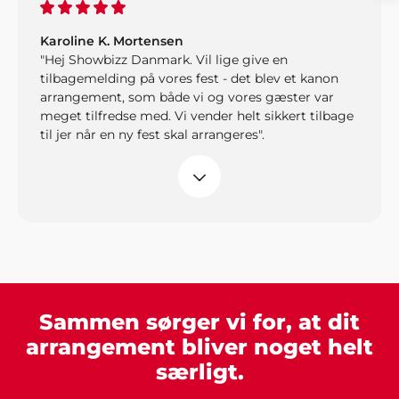
Karoline K. Mortensen
"Hej Showbizz Danmark. Vil lige give en
tilbagemelding på vores fest - det blev et kanon
arrangement, som både vi og vores gæster var
meget tilfredse med. Vi vender helt sikkert tilbage
til jer når en ny fest skal arrangeres".
Henrik Jørgensen, Haderslev
"Alt klappede bare. Fedt band og masser af
danseglade gæster. Tak til Showbizz Danmark".
Sammen sørger vi for, at dit
Martin, Hobro
"Vi leder allerede efter påskud for en ny fest. Tusind
arrangement bliver noget helt
tak for alle de gode råd og ideer til festen.
særligt.
Underholdningen vi bookede hos jer sad lige i
skabet".