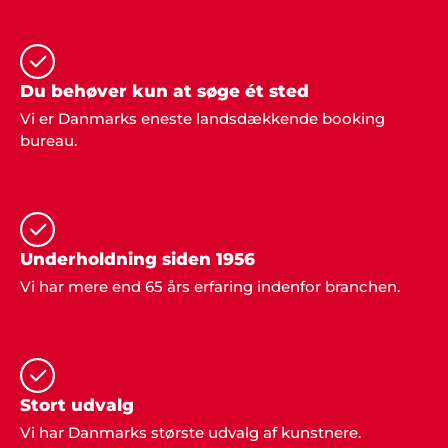
Du behøver kun at søge ét sted
Edith Knudsen, Bramming
"Tak for hjælpen. Alle gæsterne roste
Vi er Danmarks eneste landsdækkende booking
underholdningen. Stor anbefaling herfra".
bureau.
Underholdning siden 1956
Vi har mere end 65 års erfaring indenfor branchen.
Jan Rasmussen, Roskilde
"Vi er super tilfredse med den helt igennem
fantastiske service. Tak for hjælpen med
underholdningen til vores fest".
Stort udvalg
Vi har Danmarks største udvalg af kunstnere.