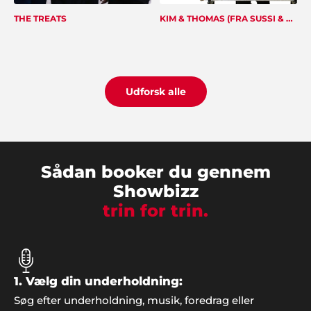
THE TREATS
KIM & THOMAS (FRA SUSSI & DRENGENE)
N
Sonja & Torsten, Holbæk
"Det er måske kun 1 gang i livet, man holder sådan
en fest og så er det jo dejligt, at alting er i orden
og man kan se tilbage på en god oplevelse. Tak for
Udforsk alle
hjælpen med musikken".
Sådan booker du gennem
Showbizz
trin for trin.
1. Vælg din underholdning:
Knud Andersen, Faxe
Søg efter underholdning, musik, foredrag eller