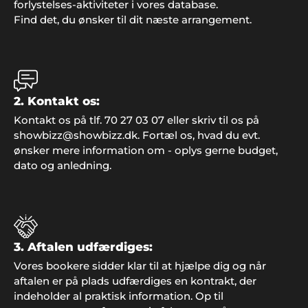
"Det var en stor fornøjelse at finde underholdning
forlystelses-aktiviteter i vores database.
til vores reception hos Showbizz Danmark, hvor
Find det, du ønsker til dit næste arrangement.
udvalget i kunstnere er stort og bookingen foregik
nemt".
2. Kontakt os:
Anne Jensen, Åbenrå
Kontakt os på tlf. 70 27 03 07 eller skriv til os på
"Vi har gennem de sidste 5 år brugt Showbizz
showbizz@showbizz.dk. Fortæl os, hvad du evt.
Danmark til at finde underholdning til vores fester.
ønsker mere information om - oplys gerne budget,
Her får vi altid god service og gode muligheder".
dato og anledning.
Karoline K. Mortensen
"Hej Showbizz Danmark. Vil lige give en
3. Aftalen udfærdiges:
tilbagemelding på vores fest - det blev et kanon
Vores bookere sidder klar til at hjælpe dig og når
arrangement, som både vi og vores gæster var
aftalen er på plads udfærdiges en kontrakt, der
meget tilfredse med. Vi vender helt sikkert tilbage
indeholder al praktisk information. Op til
til jer når en ny fest skal arrangeres".