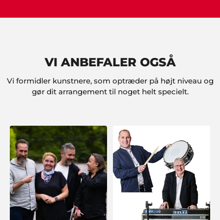
Kim Thorsted, Sæby
"Super arrangement. Vi fik god betjening hos
Showbizz Danmark".
VI ANBEFALER OGSÅ
Jakob Hansen, Slangerup
Vi formidler kunstnere, som optræder på højt niveau og
"Når jeg tænker over det, er det jo helt tosset at
prøve at arrangere det hele selv, når I er fulde af
gør dit arrangement til noget helt specielt.
ideer og kan eksekvere det hele professionelt. Det
har sparet en masse tid og kræfter. Stor tak fra os.
Festen blev helt forrygende".
Kim Tvarsted
"Fantastisk arrangement vi fik stablet på benene
ved hjælp af ShowBizz Danmark".