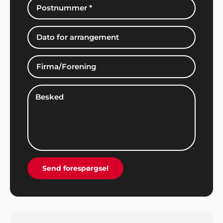
Kim Tvarsted
"Fantastisk arrangement vi fik stablet på benene
ved hjælp af ShowBizz Danmark".
Sonja & Torsten, Holbæk
"Det er måske kun 1 gang i livet, man holder sådan
en fest og så er det jo dejligt, at alting er i orden
og man kan se tilbage på en god oplevelse. Tak for
hjælpen med musikken".
Send forespørgsel