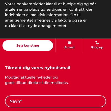
Vores bookere sidder klar til at hjælpe dig og når
Tonny & Line, Viborg
aftalen er på plads udfærdiges en kontrakt, der
"Vi traf den rigtige beslutning, da vi kontaktede jer
indeholder al praktisk information. Op til
og fik ideer til vores fest. Musik og underholdning
arrangementet afregnes via faktura og så er
var bare helt perfekt og lige som vi ønskede os det
du klar til at nyde arrangementet.
skulle blive".
Mette og Pia
Søg kunstner
E-mail
Ring op
Hej Showbizz. Vi er mega glade for vi endelig må
holde fredagsbar igen og tusind tak for jeres ideer
til underholdning. Det gør det hele meget
nemmere jo"
Tilmeld dig vores nyhedsmail
Modtag aktuelle nyheder og
gode tilbud direkte i din mailboks.
Claus Nielsen, Ringe
"I er for vilde! Vi snakker stadig om den fede fest vi
holdt med klubben. Alt fra underholdning til musik
og mad var totalt i orden".