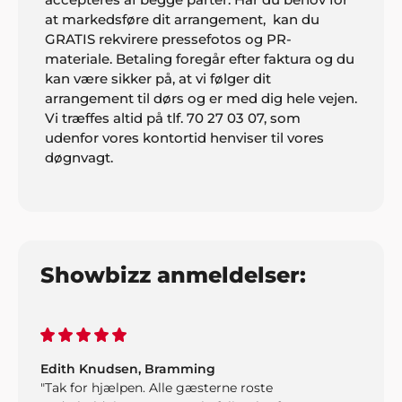
at markedsføre dit arrangement, kan du
GRATIS rekvirere pressefotos og PR-
materiale. Betaling foregår efter faktura og du
Claus Nielsen, Ringe
kan være sikker på, at vi følger dit
"I er for vilde! Vi snakker stadig om den fede fest vi
arrangement til dørs og er med dig hele vejen.
holdt med klubben. Alt fra underholdning til musik
Vi træffes altid på tlf. 70 27 03 07, som
og mad var totalt i orden".
udenfor vores kontortid henviser til vores
døgnvagt.
Jan Rasmussen, Roskilde
"Vi er super tilfredse med den helt igennem
fantastiske service. Tak for hjælpen med
underholdningen til vores fest".
Showbizz anmeldelser:
Edith Knudsen, Bramming
"Tak for hjælpen. Alle gæsterne roste