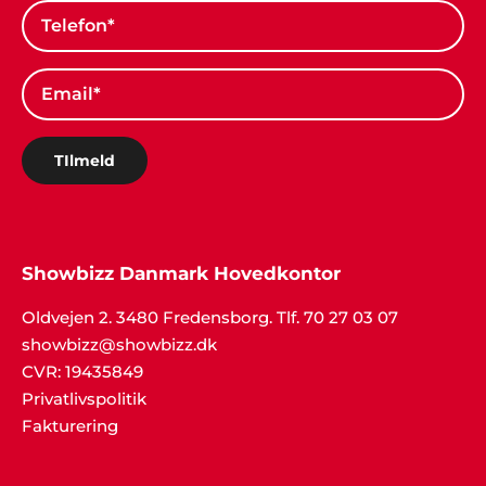
Jan Rasmussen, Roskilde
"Vi er super tilfredse med den helt igennem
fantastiske service. Tak for hjælpen med
underholdningen til vores fest".
TIlmeld
Edith Knudsen, Bramming
Showbizz Danmark Hovedkontor
"Tak for hjælpen. Alle gæsterne roste
underholdningen. Stor anbefaling herfra".
Oldvejen 2. 3480 Fredensborg. Tlf. 70 27 03 07
showbizz@showbizz.dk
CVR: 19435849
Privatlivspolitik
Jeanne, Roskilde
Fakturering
"Godt med gode ideer, når man ikke selv har
nogen. Vi havde en helt genial fest, takket være
Showbizz Danmark".