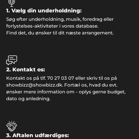
1. Vælg din underholdning:
Søg efter underholdning, musik, foredrag eller
forlystelses-aktiviteter i vores database.
Peter, Åbenrå
Find det, du ønsker til dit næste arrangement.
"Hvis vi en anden gang får brug for gode ideer og
super god service, så kontakter vi helt sikkert
Showbizz Danmark. Vores årlige familie-fest var et
hit takket være god underholdning og musik, der
satte stemningen fra starten.
2. Kontakt os:
Kontakt os på tlf. 70 27 03 07 eller skriv til os på
showbizz@showbizz.dk. Fortæl os, hvad du evt.
ønsker mere information om - oplys gerne budget,
Preben, Varde
dato og anledning.
"Vi gjorde det igen! Overraskede familien med fest
og underholdning fra Showbizz Danmark. Det
virker hver gang".
3. Aftalen udfærdiges: