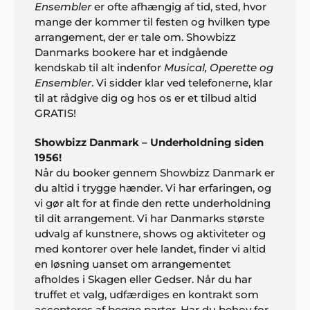
Ensembler
er ofte afhængig af tid, sted, hvor
mange der kommer til festen og hvilken type
arrangement, der er tale om. Showbizz
Danmarks bookere har et indgående
kendskab til alt indenfor
Musical, Operette og
Ensembler
. Vi sidder klar ved telefonerne, klar
til at rådgive dig og hos os er et tilbud altid
GRATIS!
Showbizz Danmark – Underholdning siden
1956!
Når du booker gennem Showbizz Danmark er
du altid i trygge hænder. Vi har erfaringen, og
vi gør alt for at finde den rette underholdning
til dit arrangement. Vi har Danmarks største
udvalg af kunstnere, shows og aktiviteter og
Mette og Pia
med kontorer over hele landet, finder vi altid
Hej Showbizz. Vi er mega glade for vi endelig må
en løsning uanset om arrangementet
holde fredagsbar igen og tusind tak for jeres ideer
afholdes i Skagen eller Gedser. Når du har
til underholdning. Det gør det hele meget
truffet et valg, udfærdiges en kontrakt som
nemmere jo"
accepteres af begge parter. Har du behov for