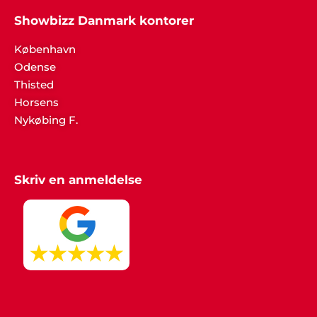
Showbizz Danmark kontorer
København
Odense
Henriette Højmann, Nykøbing M.
"Bare rart med god inspiration, dygtig hjælp i
Thisted
telefonen og et overstået og meget vellykket
Horsens
arrangement. I holdt, hvad I lovede. Tusind tak for
Nykøbing F.
jer i Showbizz Danmark".
Skriv en anmeldelse