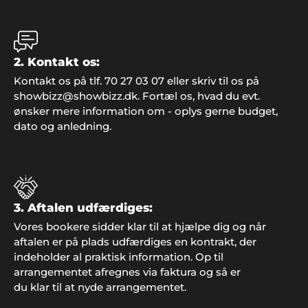
2. Kontakt os:
Kontakt os på tlf. 70 27 03 07 eller skriv til os på
showbizz@showbizz.dk. Fortæl os, hvad du evt.
ønsker mere information om - oplys gerne budget,
dato og anledning.
3. Aftalen udfærdiges:
Hans Laursen
"Det var en stor lettelse at få hjælp til
Vores bookere sidder klar til at hjælpe dig og når
arrangementet og jeg takker mange gange for
aftalen er på plads udfærdiges en kontrakt, der
god inspiration og dialog gennem hele processen".
indeholder al praktisk information. Op til
arrangementet afregnes via faktura og så er
du klar til at nyde arrangementet.