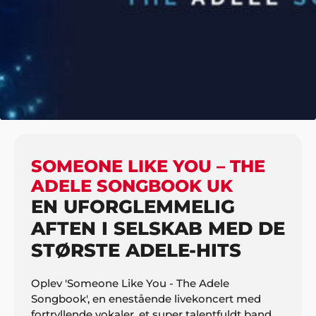
HJEM
UNDERHOLDNING
INTERNATIONALE ARTISTER
SOMEONE LIKE YOU – THE ADELE SONGBOOK UK
SOMEONE LIKE YOU – THE
ADELE SONGBOOK UK
EN UFORGLEMMELIG
AFTEN I SELSKAB MED DE
STØRSTE ADELE-HITS
Oplev 'Someone Like You - The Adele
Songbook', en enestående livekoncert med
fortryllende vokaler, et super talentfuldt band