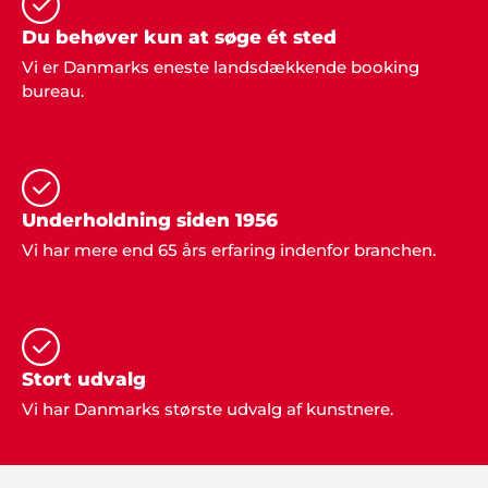
Du behøver kun at søge ét sted
Vi er Danmarks eneste landsdækkende booking
Tonny & Line, Viborg
bureau.
"Vi traf den rigtige beslutning, da vi kontaktede jer
og fik ideer til vores fest. Musik og underholdning
var bare helt perfekt og lige som vi ønskede os det
skulle blive".
Underholdning siden 1956
Vi har mere end 65 års erfaring indenfor branchen.
Stort udvalg
Søren og Henning
Vi har Danmarks største udvalg af kunstnere.
"Lidt af et vovestykke vi kastede os ud i, da vi
sagde ja til at arrangere årets julefrokost i klubben.
MEN, så fandt vi på at kontakte Showbizz Danmark
som nærmest klarede det hele og leverede både