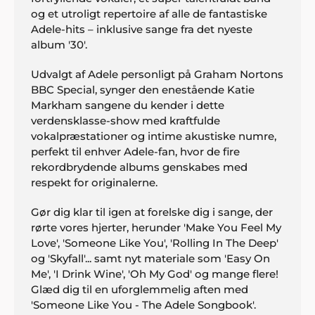
og et utroligt repertoire af alle de fantastiske
Adele-hits – inklusive sange fra det nyeste
album '30'.
Udvalgt af Adele personligt på Graham Nortons
BBC Special, synger den enestående Katie
Markham sangene du kender i dette
verdensklasse-show med kraftfulde
vokalpræstationer og intime akustiske numre,
perfekt til enhver Adele-fan, hvor de fire
rekordbrydende albums genskabes med
respekt for originalerne.
Gør dig klar til igen at forelske dig i sange, der
rørte vores hjerter, herunder 'Make You Feel My
Love', 'Someone Like You', 'Rolling In The Deep'
og 'Skyfall'... samt nyt materiale som 'Easy On
Me', 'I Drink Wine', 'Oh My God' og mange flere!
Glæd dig til en uforglemmelig aften med
'Someone Like You - The Adele Songbook'.