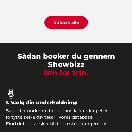
både børn og voksne. Sådan skal det gøres. Stor
tak fra os".
Udforsk alle
Jeanne, Roskilde
"Godt med gode ideer, når man ikke selv har
nogen. Vi havde en helt genial fest, takket være
Showbizz Danmark".
Sådan booker du gennem
Showbizz
trin for trin.
Henrik Jørgensen, Haderslev
"Alt klappede bare. Fedt band og masser af
danseglade gæster. Tak til Showbizz Danmark".
1. Vælg din underholdning:
Søg efter underholdning, musik, foredrag eller
forlystelses-aktiviteter i vores database.
Find det, du ønsker til dit næste arrangement.