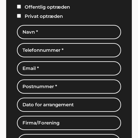
Offentlig optræden
Privat optræden
Jeanne, Roskilde
"Godt med gode ideer, når man ikke selv har
nogen. Vi havde en helt genial fest, takket være
Showbizz Danmark".
Henrik Jørgensen, Haderslev
"Alt klappede bare. Fedt band og masser af
danseglade gæster. Tak til Showbizz Danmark".