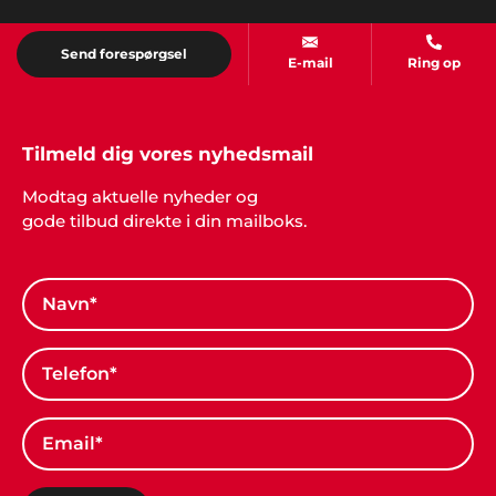
Kim Thorsted, Sæby
"Super arrangement. Vi fik god betjening hos
Send forespørgsel
E-mail
Ring op
Showbizz Danmark".
Tilmeld dig vores nyhedsmail
Kasper og Lars, Holbæk
Modtag aktuelle nyheder og
"Vi synes I fortjener stor ros for jeres arbejde. Vi
gode tilbud direkte i din mailboks.
havde en super fed legedag for børnene og alle var
meget glade. Super cool med de mange sjove
indslag fra Showbizz Danmark".