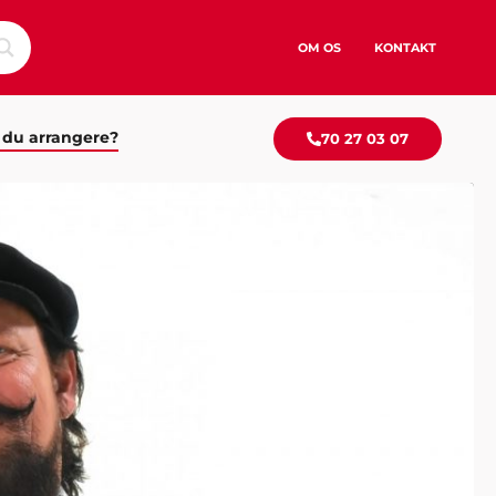
OM OS
KONTAKT
 du arrangere?
70 27 03 07