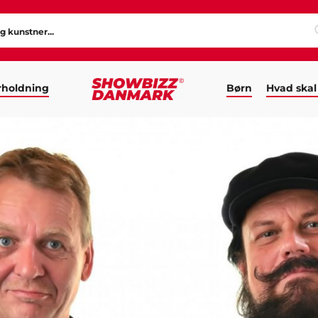
holdning
Børn
Hvad skal
E – DUO