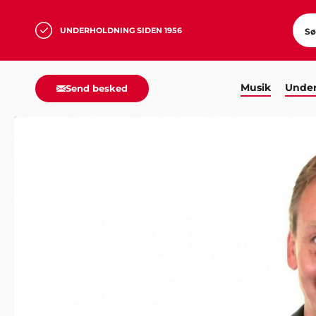
UNDERHOLDNING SIDEN 1956
Musik
Under
Send besked
HJEM
MUSIK
SING ALONG
JOHN MOGENSEN LIV