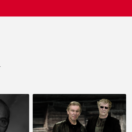
Mona og Ejnar Schiødt
"Vi bliver konstant mindet om den dejlige
fest vi holdt sidste år. De voksne husker
underholdningen og børnene glemmer
aldrig de fine forlystelser. Showbizz Danmark
leverede og hentede det hele - det var jo
nemt. Tusind tak for hjælp".
r
John Jensen, Herning
"Vi har booket musik gennem Showbizz
Danmark. God og kyndig vejledning og
hurtig booking".
Frank Sørensen, Valby
"Super fin hjemmeside I har - nemt at finde
inspiration og udfylde formularen, og fedt I