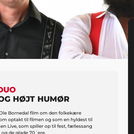
 DUO
T OG HØJT HUMØR
Ole Bornedal film om den folkekære
m optakt til filmen og som en hyldest til
 Live, som spiller op til fest, fællessang
 og de glade 70´ere.