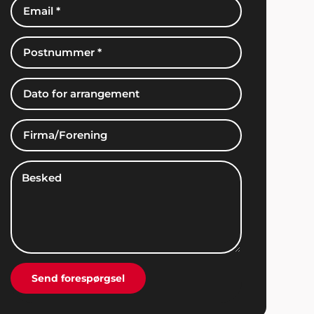
Hans Laursen
"Det var en stor lettelse at få hjælp til
arrangementet og jeg takker mange gange
for god inspiration og dialog gennem hele
processen".
Kurt & Jonna, Ålborg
"Tak. Bare tak... Det var fantastisk at få
professionel vejledning i forbindelse med
vores fest".
Send forespørgsel