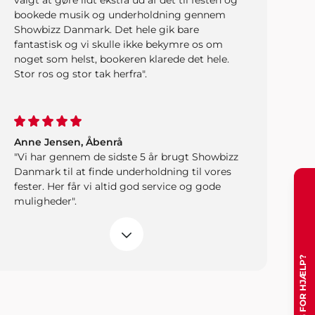
valgt at gøre lidt ekstra ud af det til festen og
bookede musik og underholdning gennem
Showbizz Danmark. Det hele gik bare
fantastisk og vi skulle ikke bekymre os om
noget som helst, bookeren klarede det hele.
Stor ros og stor tak herfra".
Anne Jensen, Åbenrå
"Vi har gennem de sidste 5 år brugt Showbizz
Danmark til at finde underholdning til vores
fester. Her får vi altid god service og gode
muligheder".
Per S. Hemmingsen
"Jeg stod for den årlige familiefest i år og
dvs. jeg arrangerede alt fra mad til
underholdning... men fik alletiders fine hjælp
fra Showbizz Danmark, som leverede både
forlystelse og musik. Tusind tak for det - vi