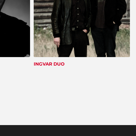
lige følger op og ringer med mere
information. Vi har booket bandet og glæder
os til arrangementet til sommer. Tak for
hjælpen".
Hans Laursen
"Det var en stor lettelse at få hjælp til
arrangementet og jeg takker mange gange
INGVAR DUO
for god inspiration og dialog gennem hele
processen".
Kurt & Jonna, Ålborg
"Tak. Bare tak... Det var fantastisk at få
professionel vejledning i forbindelse med
vores fest".