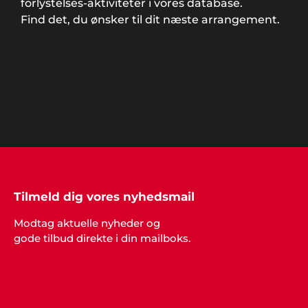
forlystelses-aktiviteter i vores database.
Find det, du ønsker til dit næste arrangement.
Lisette Møller, Kolding
"Vi havde helt sikkert ikke fået den
fantastiske fest uden hjælp fra
Showbizz Danmark. Nu er vi en super
god oplevelse rigere. Tusind tak for
sparring og input".
Jeanne, Roskilde
Tilmeld dig vores nyhedsmail
"Godt med gode ideer, når man ikke
selv har nogen. Vi havde en helt genial
Modtag aktuelle nyheder og
fest, takket være Showbizz Danmark".
gode tilbud direkte i din mailboks.
Mette og Pia