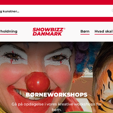
holdning
Børn
Hvad skal
BØRNEWORKSHOPS
Gå på opdagelse i vores kreative workshops for
børn.