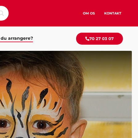
OM OS
KONTAKT
 du arrangere?
70 27 03 07