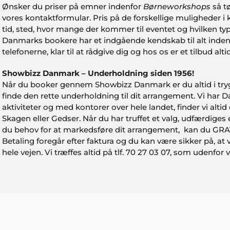
Ønsker du priser på emner indenfor
Børneworkshops
så tø
vores kontaktformular. Pris på de forskellige muligheder i
tid, sted, hvor mange der kommer til eventet og hvilken ty
Danmarks bookere har et indgående kendskab til alt inde
telefonerne, klar til at rådgive dig og hos os er et tilbud alt
Showbizz Danmark – Underholdning siden 1956!
Når du booker gennem Showbizz Danmark er du altid i trygge
finde den rette underholdning til dit arrangement. Vi har
aktiviteter og med kontorer over hele landet, finder vi alt
Skagen eller Gedser. Når du har truffet et valg, udfærdige
du behov for at markedsføre dit arrangement, kan du GRAT
Betaling foregår efter faktura og du kan være sikker på, at 
hele vejen. Vi træffes altid på tlf. 70 27 03 07, som udenfor