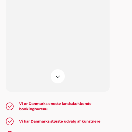
Kurt & Jonna, Ålborg
"Tak. Bare tak... Det var fantastisk at få
professionel vejledning i forbindelse
med vores fest".
Vi er Danmarks eneste landsdækkende
bookingbureau
Vi har Danmarks største udvalg af kunstnere
Jakob Hansen, Slangerup
"Når jeg tænker over det, er det jo helt