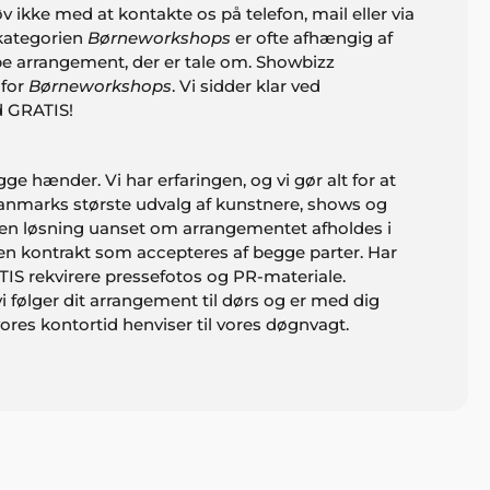
v ikke med at kontakte os på telefon, mail eller via
 kategorien
Børneworkshops
er ofte afhængig af
pe arrangement, der er tale om. Showbizz
nfor
Børneworkshops
. Vi sidder klar ved
id GRATIS!
 hænder. Vi har erfaringen, og vi gør alt for at
 Danmarks største udvalg af kunstnere, shows og
id en løsning uanset om arrangementet afholdes i
s en kontrakt som accepteres af begge parter. Har
IS rekvirere pressefotos og PR-materiale.
vi følger dit arrangement til dørs og er med dig
 vores kontortid henviser til vores døgnvagt.