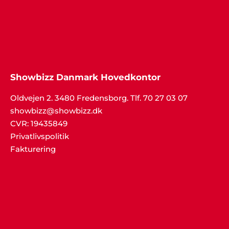
Hej Showbizz. Vi er mega glade for vi
endelig må holde fredagsbar igen og
tusind tak for jeres ideer til
underholdning. Det gør det hele
meget nemmere jo"
Showbizz Danmark Hovedkontor
Oldvejen 2. 3480 Fredensborg. Tlf. 70 27 03 07
showbizz@showbizz.dk
CVR: 19435849
Privatlivspolitik
Fakturering
Per S. Hemmingsen
"Jeg stod for den årlige familiefest i år
og dvs. jeg arrangerede alt fra mad til
underholdning... men fik alletiders fine
hjælp fra Showbizz Danmark, som
leverede både forlystelse og musik.